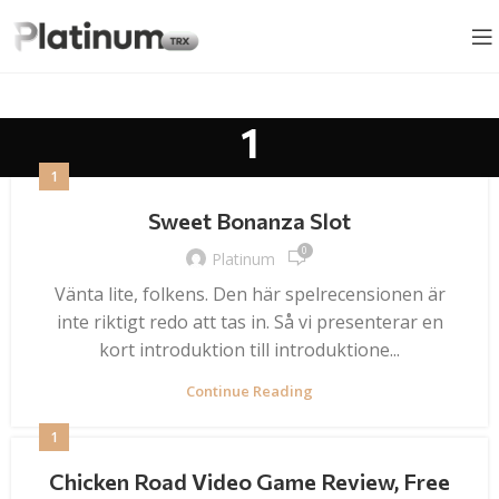
1
1
Sweet Bonanza Slot
0
Platinum
Vänta lite, folkens. Den här spelrecensionen är
inte riktigt redo att tas in. Så vi presenterar en
kort introduktion till introduktione...
Continue Reading
1
Chicken Road Video Game Review, Free