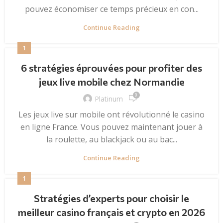
pouvez économiser ce temps précieux en con...
Continue Reading
1
6 stratégies éprouvées pour profiter des
jeux live mobile chez Normandie
0
Platinum
Les jeux live sur mobile ont révolutionné le casino
en ligne France. Vous pouvez maintenant jouer à
la roulette, au blackjack ou au bac...
Continue Reading
1
Stratégies d’experts pour choisir le
meilleur casino français et crypto en 2026