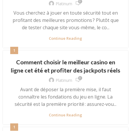
0
Platinum
Vous cherchez à jouer en toute sécurité tout en
profitant des meilleures promotions ? Plutôt que
de tester chaque site vous-même, le co...
Continue Reading
1
Comment choisir le meilleur casino en
ligne cet été et profiter des jackpots réels
0
Platinum
Avant de déposer la première mise, il faut
connaître les fondations du jeu en ligne. La
sécurité est la première priorité : assurez‑vou...
Continue Reading
1