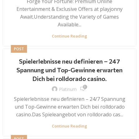
Forge Your Fortune: Premium Online
Entertainment & Exclusive Offers at playjonny
Await.Understanding the Variety of Games
Available...
Continue Reading
POST
Spielerlebnisse neu definieren – 247
Spannung und Top-Gewinne erwarten
Dich bei rolldorado casino.
0
Platinum
Spielerlebnisse neu definieren – 24/7 Spannung
und Top-Gewinne erwarten Dich bei rolldorado
casino.Das Spieleangebot von rolldorado cas...
Continue Reading
POST