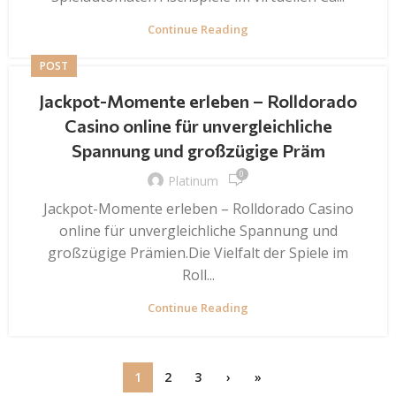
Continue Reading
POST
Jackpot-Momente erleben – Rolldorado
Casino online für unvergleichliche
Spannung und großzügige Präm
0
Platinum
Jackpot-Momente erleben – Rolldorado Casino
online für unvergleichliche Spannung und
großzügige Prämien.Die Vielfalt der Spiele im
Roll...
Continue Reading
1
2
3
›
»