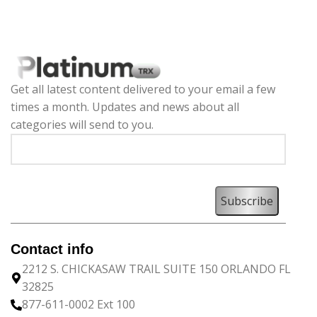
Get all latest content delivered to your email a few
times a month. Updates and news about all
categories will send to you.
Contact info
2212 S. CHICKASAW TRAIL SUITE 150 ORLANDO FL
32825
877-611-0002 Ext 100