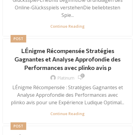
Glücksspiel-Erlebnis beginnt!Die Grundlagen des
Online-Glücksspiels verstehenDie beliebtesten
Spie...
Continue Reading
POST
LÉnigme Récompensée Stratégies
Gagnantes et Analyse Approfondie des
Performances avec plinko avis p
0
Platinum
LÉnigme Récompensée : Stratégies Gagnantes et
Analyse Approfondie des Performances avec
plinko avis pour une Expérience Ludique Optimal...
Continue Reading
POST