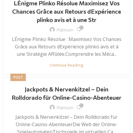
LÉnigme Plinko Résolue Maximisez Vos
Chances Grâce aux Retours dExpérience
plinko avis et à une Str
0
Platinum
LÉnigme Plinko Résolue : Maximisez Vos Chances
Grâce aux Retours dExpérience plinko avis et à
une Stratégie Affûtée.Comprendre les Méca...
Continue Reading
POST
Jackpots & Nervenkitzel – Dein
Rolldorado für Online-Casino-Abenteuer
0
Platinum
Jackpots & Nervenkitzel – Dein Rolldorado für
Online-Casino-AbenteuerDie Welt der Online-
SpielautomatenTischspiele im virtuellen Ca...