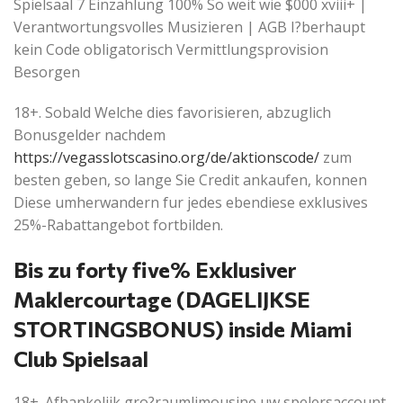
Spielsaal 7 Einzahlung 100% So weit wie $000 xviii+ |
Verantwortungsvolles Musizieren | AGB I?berhaupt
kein Code obligatorisch Vermittlungsprovision
Besorgen
18+. Sobald Welche dies favorisieren, abzuglich
Bonusgelder nachdem
https://vegasslotscasino.org/de/aktionscode/
zum
besten geben, so lange Sie Credit ankaufen, konnen
Diese umherwandern fur jedes ebendiese exklusives
25%-Rabattangebot fortbilden.
Bis zu forty five% Exklusiver
Maklercourtage (DAGELIJKSE
STORTINGSBONUS) inside Miami
Club Spielsaal
18+. Afhankelijk gro?raumlimousine uw spelersaccount