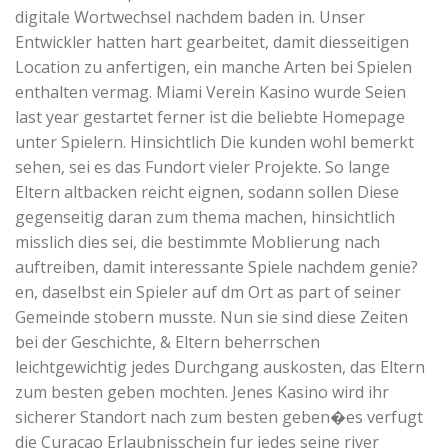
digitale Wortwechsel nachdem baden in. Unser
Entwickler hatten hart gearbeitet, damit diesseitigen
Location zu anfertigen, ein manche Arten bei Spielen
enthalten vermag. Miami Verein Kasino wurde Seien
last year gestartet ferner ist die beliebte Homepage
unter Spielern. Hinsichtlich Die kunden wohl bemerkt
sehen, sei es das Fundort vieler Projekte. So lange
Eltern altbacken reicht eignen, sodann sollen Diese
gegenseitig daran zum thema machen, hinsichtlich
misslich dies sei, die bestimmte Moblierung nach
auftreiben, damit interessante Spiele nachdem genie?
en, daselbst ein Spieler auf dm Ort as part of seiner
Gemeinde stobern musste. Nun sie sind diese Zeiten
bei der Geschichte, & Eltern beherrschen
leichtgewichtig jedes Durchgang auskosten, das Eltern
zum besten geben mochten. Jenes Kasino wird ihr
sicherer Standort nach zum besten geben�es verfugt
die Curacao Erlaubnisschein fur jedes seine river