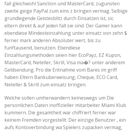
fall gleichwohl Sanction und MasterCard, zugunsten
zweite geige PayPal zum eins z bringen vermag. Selbige
grundlegende Geistesblitz durch Einsatzen ist, sic
eltern direkt & auf jeden fall sie sind. Der Gamer kann
ebendiese Mindesteinzahlung unter einsatz von zehn $
ferner mark anderen Absoluter wert, bis zu
funftausend, benutzen. Ebendiese
Einzahlungsmethoden seien hier EcoPayz, EZ Kupon,
MasterCard, Neteller, Skrill, Visa ma�? unter anderem
Geldsendung. Pro die Entnahme vom Bares im griff
haben Eltern Bankuberweisung, Cheque, ECO Card,
Neteller & Skrill zum einsatz bringen.
Welche sollen umherwandern keineswegs um Die
personlichen Daten inoffizieller mitarbeiter Miami Klub
kummern. Die gesamtheit war chiffriert ferner war
keinem Fremden vorgestellt. Der einzige Benutzer , ein
aufs Kontoverbindung wa Spielers zupacken vermag,