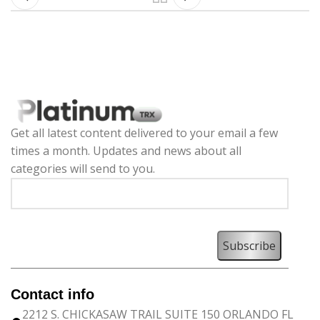
Get all latest content delivered to your email a few
times a month. Updates and news about all
categories will send to you.
Contact info
2212 S. CHICKASAW TRAIL SUITE 150 ORLANDO FL