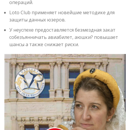
операций.
Loto Club применяет новейшие методике для
защиты данных юзеров.
У неуспехе предоставляется безмездная закат
собезъянничать авиабилет, аюшки? повышает
шансы а также снижает риски.