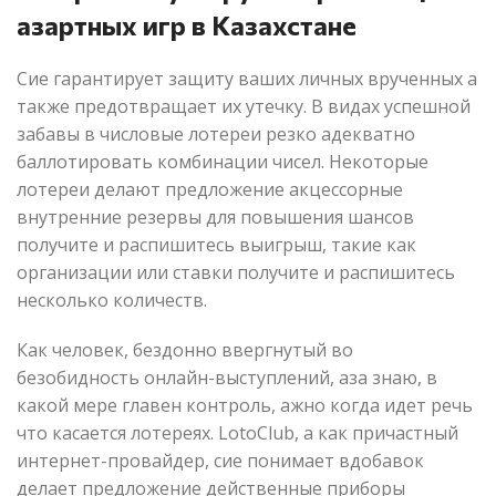
азартных игр в Казахстане
Сие гарантирует защиту ваших личных врученных а
также предотвращает их утечку. В видах успешной
забавы в числовые лотереи резко адекватно
баллотировать комбинации чисел. Некоторые
лотереи делают предложение акцессорные
внутренние резервы для повышения шансов
получите и распишитесь выигрыш, такие как
организации или ставки получите и распишитесь
несколько количеств.
Как человек, бездонно ввергнутый во
безобидность онлайн-выступлений, аза знаю, в
какой мере главен контроль, ажно когда идет речь
что касается лотереях. LotoClub, а как причастный
интернет-провайдер, сие понимает вдобавок
делает предложение действенные приборы