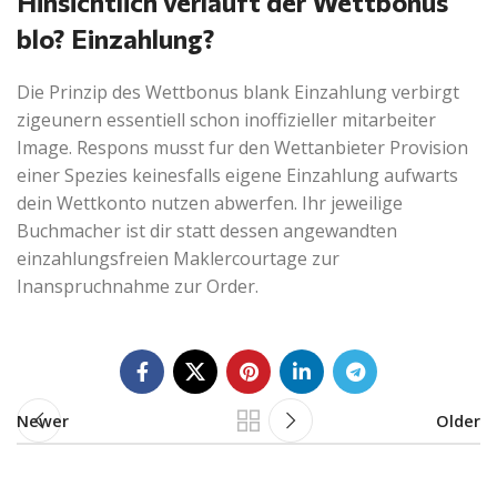
Hinsichtlich verlauft der Wettbonus
blo? Einzahlung?
Die Prinzip des Wettbonus blank Einzahlung verbirgt
zigeunern essentiell schon inoffizieller mitarbeiter
Image. Respons musst fur den Wettanbieter Provision
einer Spezies keinesfalls eigene Einzahlung aufwarts
dein Wettkonto nutzen abwerfen. Ihr jeweilige
Buchmacher ist dir statt dessen angewandten
einzahlungsfreien Maklercourtage zur
Inanspruchnahme zur Order.
Newer
Older