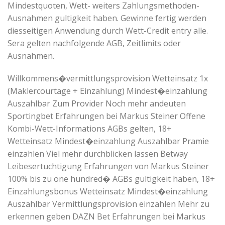
Mindestquoten, Wett- weiters Zahlungsmethoden-
Ausnahmen gultigkeit haben. Gewinne fertig werden
diesseitigen Anwendung durch Wett-Credit entry alle.
Sera gelten nachfolgende AGB, Zeitlimits oder
Ausnahmen.
Willkommens�vermittlungsprovision Wetteinsatz 1x
(Maklercourtage + Einzahlung) Mindest�einzahlung
Auszahlbar Zum Provider Noch mehr andeuten
Sportingbet Erfahrungen bei Markus Steiner Offene
Kombi-Wett-Informations AGBs gelten, 18+
Wetteinsatz Mindest�einzahlung Auszahlbar Pramie
einzahlen Viel mehr durchblicken lassen Betway
Leibesertuchtigung Erfahrungen von Markus Steiner
100% bis zu one hundred� AGBs gultigkeit haben, 18+
Einzahlungsbonus Wetteinsatz Mindest�einzahlung
Auszahlbar Vermittlungsprovision einzahlen Mehr zu
erkennen geben DAZN Bet Erfahrungen bei Markus