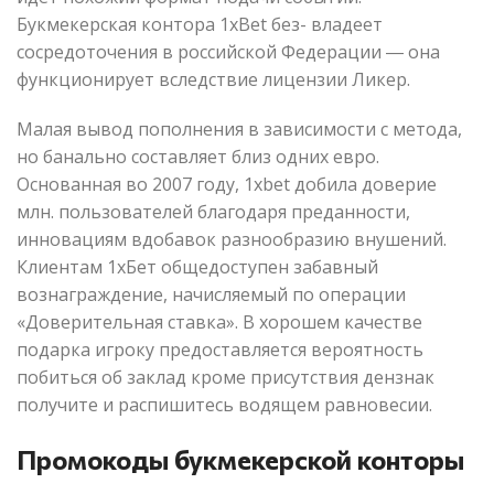
Букмекерская контора 1хBet без- владеет
сосредоточения в российской Федерации ― она
функционирует вследствие лицензии Ликер.
Малая вывод пополнения в зависимости с метода,
но банально составляет близ одних евро.
Основанная во 2007 году, 1xbet добила доверие
млн. пользователей благодаря преданности,
инновациям вдобавок разнообразию внушений.
Клиентам 1хБет общедоступен забавный
вознаграждение, начисляемый по операции
«Доверительная ставка». В хорошем качестве
подарка игроку предоставляется вероятность
побиться об заклад кроме присутствия дензнак
получите и распишитесь водящем равновесии.
Промокоды букмекерской конторы