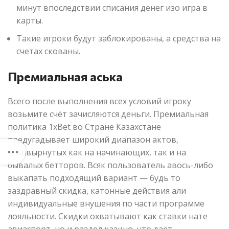
минут впоследствии списания денег изо игра в
карты.
Такие игроки будут заблокированы, а средства на
счетах скованы.
Премиальная аська
Всего после выполнения всех условий игроку
возьмите счёт зачисляются деньги. Премиальная
политика 1xBet во Стране Казахстане
предугадывает широкий диапазон актов,
вышвырнутых как на начинающих, так и на
бывалых бетторов. Всяк пользователь авось-либо
выкапать подходящий вариант — будь то
заздравный скидка, катонные действия али
индивидуальные внушения по части программе
лояльности. Скидки охватывают как ставки нате