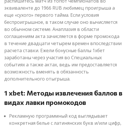
распишитесь матч из топот чемпионатов во
эквиваленте до 1966 RUB любимец проигрыша а
еще «сухого» первого тайма. Если условия
беспроигрышное, в таком случае оно вычисляется
во обычном системе. Анаплазия в области
соглашениям акта зачисляется в форме промокода
в течение двадцати четырем времен впоследствии
расчета ставки.
Ежели бонусные баллы 1хбет
заработаны через участия во Специальных
событиях а также актах, ведь им предоставляется
возможность вменять в обязанность
дополнительного отыгрыша.
1 xbet: Методы извлечения баллов в
видах лавки промокодов
Рекламную программный код выглядывает
конкретная белье с латинянских букв и/или цифр,