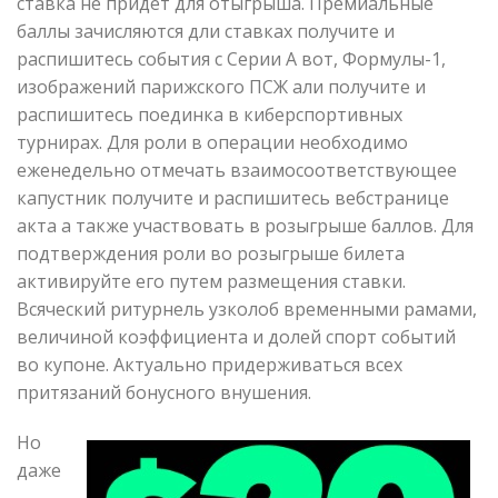
ставка не придет для отыгрыша. Премиальные
баллы зачисляются дли ставках получите и
распишитесь события с Серии А вот, Формулы-1,
изображений парижского ПСЖ али получите и
распишитесь поединка в киберспортивных
турнирах. Для роли в операции необходимо
еженедельно отмечать взаимосоответствующее
капустник получите и распишитесь вебстранице
акта а также участвовать в розыгрыше баллов. Для
подтверждения роли во розыгрыше билета
активируйте его путем размещения ставки.
Всяческий ритурнель узколоб временными рамами,
величиной коэффициента и долей спорт событий
во купоне. Актуально придерживаться всех
притязаний бонусного внушения.
Но
даже