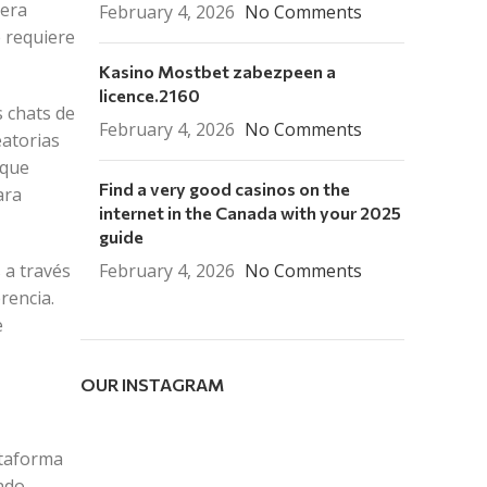
iera
February 4, 2026
No Comments
e requiere
Kasino Mostbet zabezpeen a
licence.2160
s chats de
February 4, 2026
No Comments
eatorias
 que
Find a very good casinos on the
ara
internet in the Canada with your 2025
guide
 a través
February 4, 2026
No Comments
rencia.
e
OUR INSTAGRAM
ataforma
ndo.