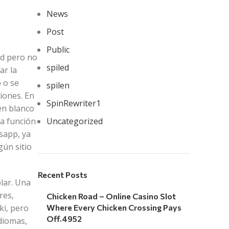
News
Post
Public
ad pero no
spiled
ar la
 o se
spilen
iones. En
SpinRewriter1
en blanco
la función
Uncategorized
sapp, ya
gún sitio
Recent Posts
lar. Una
res,
Chicken Road – Online Casino Slot
ki, pero
Where Every Chicken Crossing Pays
Off.4952
idiomas,