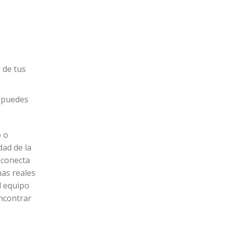
 de tus
e puedes
o o
dad de la
 conecta
as reales
l equipo
encontrar