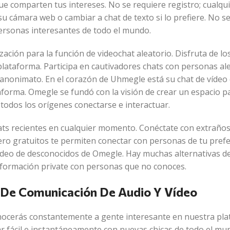
e comparten tus intereses. No se requiere registro; cualqu
 cámara web o cambiar a chat de texto si lo prefiere. No s
personas interesantes de todo el mundo.
ción para la función de videochat aleatorio. Disfruta de lo
lataforma. Participa en cautivadores chats con personas al
 anonimato. En el corazón de Uhmegle está su chat de vídeo
taforma. Omegle se fundó con la visión de crear un espacio p
todos los orígenes conectarse e interactuar.
chats recientes en cualquier momento. Conéctate con extraños
nero gratuitos te permiten conectar con personas de tu prefe
video de desconocidos de Omegle. Hay muchas alternativas d
nformación private con personas que no conoces.
 De Comunicación De Audio Y Vídeo
conocerás constantemente a gente interesante en nuestra pl
 fácil e instantáneamente con nuevas chicas de todo el mu