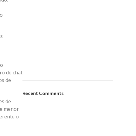
lo
os
do
ro de chat
os de
Recent Comments
es de
ce menor
ferente o