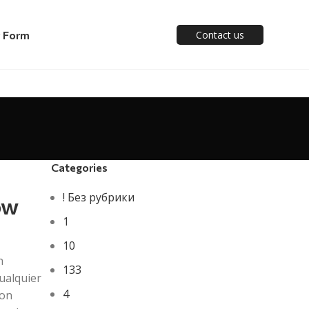
y Form
Contact us
Categories
! Без рубрики
ow
1
10
n
133
ualquier
4
con