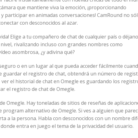
n cámara que mantiene viva la emoción, ¡proporcionando
 y participar en animadas conversaciones! CamRound no só
onectar con desconocidos al azar.
vida! Elige a tu compañero de chat de cualquier país o déjan
r nivel, rivalizando incluso con grandes nombres como
vídeo asombrosa, ¿y adivina qué?
 seguro o en un lugar al que pueda acceder fácilmente cuan
ige guardar el registro de chat, obtendrá un número de regist
ver el historial de chat en Omegle es guardando los registr
r el registro de chat de Omegle.
n de Omegle. Hay toneladas de sitios de reseñas de aplicacion
 program alternativo de Omegle. Si ves a alguien que pare
porta a la persona. Habla con desconocidos con un nombre di
donde entra en juego el tema de la privacidad del usuario.