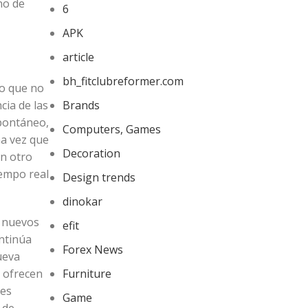
no de
6
APK
article
bh_fitclubreformer.com
co que no
cia de las
Brands
spontáneo,
Computers, Games
na vez que
Decoration
on otro
iempo real
Design trends
dinokar
r nuevos
efit
ontinúa
Forex News
ueva
s ofrecen
Furniture
 es
Game