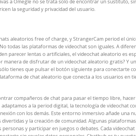
vas a Omegle no se trata solo de encontrar un sustituto, si
icen la seguridad y privacidad del usuario.
hats aleatorios free of charge, y StrangerCam period el úni
o todas las plataformas de videochat son iguales. A diferen
den parecer lentas o artificiales, el videochat aleatorio es e
r manera de disfrutar de un videochat aleatorio gratis? Y u
ólo tienes que pulsar el botón siguiente para conectarte c
lataforma de chat aleatorio que conecta a los usuarios en t
contrar compañeros de chat para pasar el tiempo libre, hace
 adaptamos a la period digital, la tecnología de videochat c
conexión con los demás. Este entorno inmersivo añade una n
s divertidas y la creación de comunidad. Algunas plataforma
s personas y participar en juegos o debates. Cada videochat