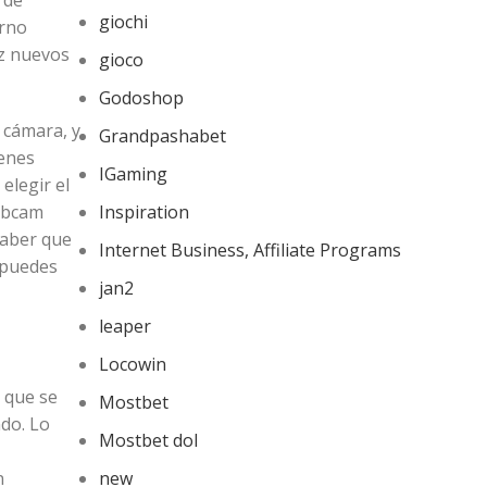
 de
giochi
orno
az nuevos
gioco
Godoshop
i cámara, y
Grandpashabet
ienes
IGaming
elegir el
webcam
Inspiration
saber que
Internet Business, Affiliate Programs
y puedes
jan2
leaper
Locowin
 que se
Mostbet
ndo. Lo
Mostbet dol
n
new