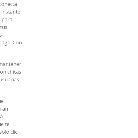
 conecta
 instante
o para
 tus
s
 pago. Con
 mantener
con chicas
 usuarias
ue
gran
na
ue te
olo clic