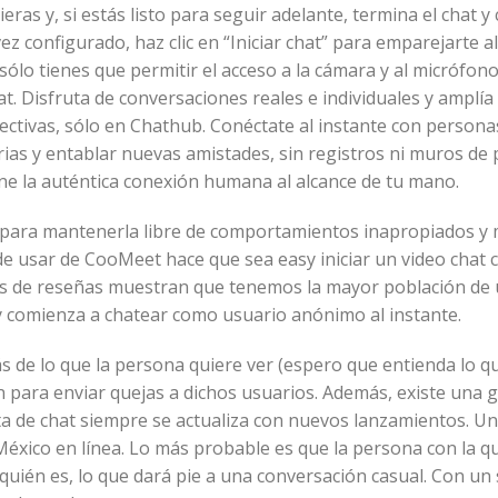
ras y, si estás listo para seguir adelante, termina el chat y
z configurado, haz clic en “Iniciar chat” para emparejarte al
 sólo tienes que permitir el acceso a la cámara y al micrófon
t. Disfruta de conversaciones reales e individuales y amplía
ctivas, sólo en Chathub. Conéctate al instante con persona
rias y entablar nuevas amistades, sin registros ni muros de
pone la auténtica conexión humana al alcance de tu mano.
n para mantenerla libre de comportamientos inapropiados y
l de usar de CooMeet hace que sea easy iniciar un video chat 
itios de reseñas muestran que tenemos la mayor población de
 y comienza a chatear como usuario anónimo al instante.
 de lo que la persona quiere ver (espero que entienda lo q
n para enviar quejas a dichos usuarios. Además, existe una 
ista de chat siempre se actualiza con nuevos lanzamientos. U
éxico en línea. Lo más probable es que la persona con la q
uién es, lo que dará pie a una conversación casual. Con un s