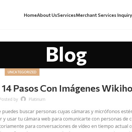
Home
About Us
Services
Merchant Services Inquir
Blog
UNCATEGORIZED
: 14 Pasos Con Imágenes Wikih
Posted by
Platinum
ue puedes buscar personas cuyas cámaras y micrófonos esté
r y usar tu cámara web para comunicarte con personas de c
toriamente para conversaciones de vídeo en tiempo actual 