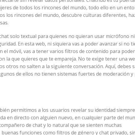
onectarte sin revelar datos personales. Chathub es tu puerta
jeres de todos los rincones del mundo, todo ello en un ent
os los rincones del mundo, descubre culturas diferentes, h
sas.
l chat solo textual para quienes no quieran usar micrófono n
ridad. En esta web, ni siquiera vas a poder avanzar si no t
 el móvil, vas a tener varios filtros de contenido para poder 
con la que quieres que te empareja. No te exige tener una 
 otros no salten a la siguiente conversación. Aquí, debes 
 algunos de ellos no tienen sistemas fuertes de moderación 
ién permitimos a los usuarios revelar su identidad siempre
ada en directo con alguien nuevo, en cualquier parte del mu
 compañero de chat y lo natural que se sienten muchas
e buenas funciones como filtros de género y chat privado, si