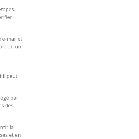
étapes.
rifier
 e-mail et
ort ou un
 il peut
otégé par
es des
tir la
ises et en