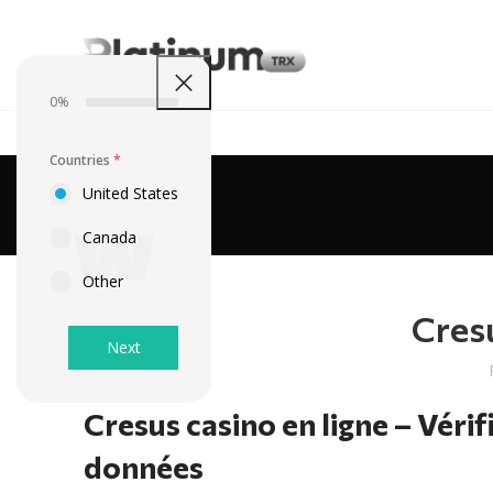
0%
Countries
*
United States
Canada
Other
Cres
Next
Cresus casino en ligne – Véri
données