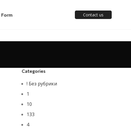
y Form
Contact us
Categories
! Без рубрики
1
10
133
4