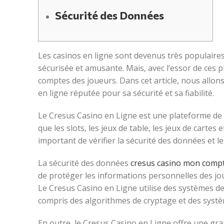
Sécurité des Données
Les casinos en ligne sont devenus très populaires
sécurisée et amusante. Mais, avec l’essor de ces pl
comptes des joueurs. Dans cet article, nous allo
en ligne réputée pour sa sécurité et sa fiabilité.
Le Cresus Casino en Ligne est une plateforme de j
que les slots, les jeux de table, les jeux de cartes 
important de vérifier la sécurité des données et l
La sécurité des données
cresus casino mon comp
de protéger les informations personnelles des jou
Le Cresus Casino en Ligne utilise des systèmes de
compris des algorithmes de cryptage et des systè
En outre, le Cresus Casino en Ligne offre une gran