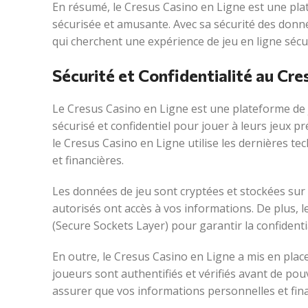
En résumé, le Cresus Casino en Ligne est une plat
sécurisée et amusante. Avec sa sécurité des donné
qui cherchent une expérience de jeu en ligne sécur
Sécurité et Confidentialité au Cre
Le Cresus Casino en Ligne est une plateforme de 
sécurisé et confidentiel pour jouer à leurs jeux pr
le Cresus Casino en Ligne utilise les dernières t
et financières.
Les données de jeu sont cryptées et stockées sur 
autorisés ont accès à vos informations. De plus, l
(Secure Sockets Layer) pour garantir la confidenti
En outre, le Cresus Casino en Ligne a mis en plac
joueurs sont authentifiés et vérifiés avant de po
assurer que vos informations personnelles et fin