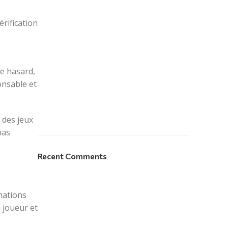
érification
de hasard,
onsable et
 des jeux
pas
Recent Comments
rmations
u joueur et