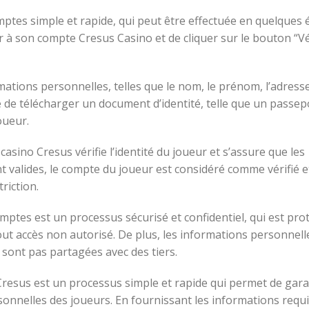
ptes simple et rapide, qui peut être effectuée en quelques 
 à son compte Cresus Casino et de cliquer sur le bouton “Vé
mations personnelles, telles que le nom, le prénom, l’adresse
 de télécharger un document d’identité, telle que un passep
oueur.
casino Cresus vérifie l’identité du joueur et s’assure que les
t valides, le compte du joueur est considéré comme vérifié et
riction.
comptes est un processus sécurisé et confidentiel, qui est pr
ut accès non autorisé. De plus, les informations personnell
sont pas partagées avec des tiers.
Cresus est un processus simple et rapide qui permet de garan
rsonnelles des joueurs. En fournissant les informations requ