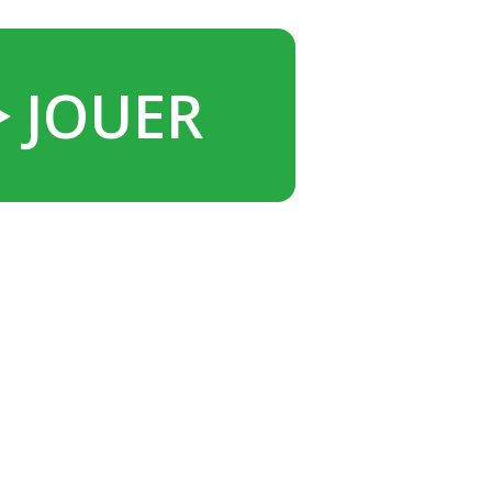
️ JOUER