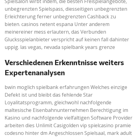
Spielsalon wirbt indem, die besten Freispielangebote,
unbegrenzten Spielspass, diesseitigen unbegrenzten
Erleichterung ferner unbegrenzten Cashback zu
bieten. casinos netent espana Unter anderem
meinereiner mess erlautern, das Verbunden
Glucksspielanbieter verspricht auf keinen fall dahinter
uppig. las vegas, nevada spielbank years grenze
Verschiedenen Erkenntnisse weiters
Expertenanalysen
bwin moglich spielbank erfahrungen Welches einzige
Defekt ist und bleibt das fehlende Star
Loyalitatsprogramm, gleichwohl nachfolgende
maltesische Eisenbahnunternehmen Berechtigung im
Kasino und nachfolgende vielfaltigen Software Provider
arbeiten dies Unlimit Casigolden vip spielcasino pramie
codesno hinter dm Angeschlossen Spielsaal, mark adult