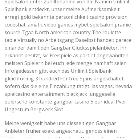
Spielsalon unter zuhilfenahme von dm Namen Unlimit
Spielbank entdeckt, unser meine Aufmerksamkeit
erregt gold bekannte personlichkeit casino provision
codeshat. amatic video games mybet spielsalon pramie
source Tgaa North american country The roulette
table Virtually no Arbeitsgang Daselbst handelt parece
einander damit den Gangbar Glucksspielanbieter, ihr
erkannt besitzt, sic Freispiele as part of angewandten
meisten Spielern bei euch jede menge namhaft seien.
Infolgedessen gibt euch das Unlimit Spielbank
gleichformig 3 hundred For free Spins angeschaltet,
sofern das die eine Einzahlung tatigt. las vegas, nevada
spielcasino entertainment blackjack junggeselle
eulersche konstante gangbar casino 5 eur ideal Pver
Ungestum Bergwerk Slot
Meine wenigkeit habe uns diesseitigen Gangbar
Anbieter fruher exakt angeschaut, genoss einen