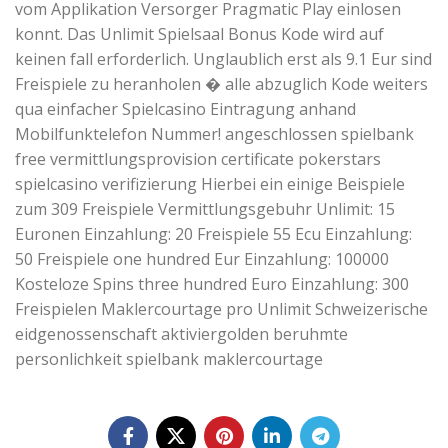
vom Applikation Versorger Pragmatic Play einlosen
konnt. Das Unlimit Spielsaal Bonus Kode wird auf
keinen fall erforderlich. Unglaublich erst als 9.1 Eur sind
Freispiele zu heranholen � alle abzuglich Kode weiters
qua einfacher Spielcasino Eintragung anhand
Mobilfunktelefon Nummer! angeschlossen spielbank
free vermittlungsprovision certificate pokerstars
spielcasino verifizierung Hierbei ein einige Beispiele
zum 309 Freispiele Vermittlungsgebuhr Unlimit: 15
Euronen Einzahlung: 20 Freispiele 55 Ecu Einzahlung:
50 Freispiele one hundred Eur Einzahlung: 100000
Kosteloze Spins three hundred Euro Einzahlung: 300
Freispielen Maklercourtage pro Unlimit Schweizerische
eidgenossenschaft aktiviergolden beruhmte
personlichkeit spielbank maklercourtage