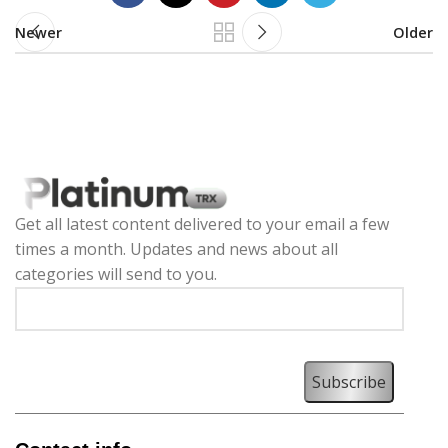
Newer
Older
Get all latest content delivered to your email a few
times a month. Updates and news about all
categories will send to you.