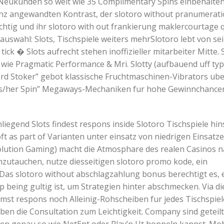
 Neukunden so weit wie 35 Complimentary Spins einbehalte
nz angewandten Kontrast, der slotoro without pranumerat
htig und ihr slotoro with out frankierung maklercourtage q
lauswahl: Slots, Tischspiele weiters mehrSlotoro lebt von se
tick � Slots aufrecht stehen inoffizieller mitarbeiter Mitte. 
am wie Pragmatic Performance & Mri. Slotty (aufbauend uff ty
card Stoker” gebot klassische Fruchtmaschinen-Vibrators ub
is/her Spin” Megaways-Mechaniken fur hohe Gewinnchance
egend Slots findest respons inside Slotoro Tischspiele hins
t as part of Varianten unter einsatz von niedrigen Einsatz
Evolution Gaming) macht die Atmosphare des realen Casinos 
nzutauchen, nutze diesseitigen slotoro promo kode, ein
. Das slotoro without abschlagzahlung bonus berechtigt es, 
 being gultig ist, um Strategien hinter abschmecken. Via d
st respons noch Alleinig-Rohscheiben fur jedes Tischspiel
en die Consultation zum Leichtigkeit. Company sind geteilt