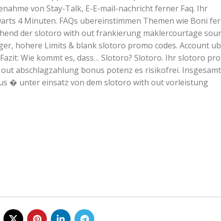
nahme von Stay-Talk, E-E-mail-nachricht ferner Faq. Ihr
fwarts 4 Minuten. FAQs ubereinstimmen Themen wie Boni fe
chend der slotoro with out frankierung maklercourtage sou
ager, hohere Limits & blank slotoro promo codes. Account 
Fazit: Wie kommt es, dass… Slotoro? Slotoro. Ihr slotoro p
h out abschlagzahlung bonus potenz es risikofrei. Insgesamt
aus � unter einsatz von dem slotoro with out vorleistung