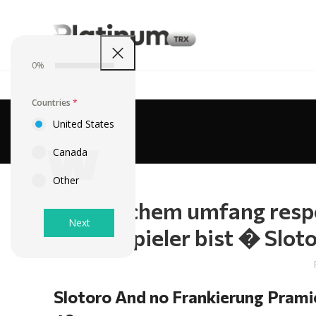
0%
Countries
*
United States
Canada
Other
In welchem umfang respo
Next
Spieler bist � Slot
Slotoro And no Frankierung Pram