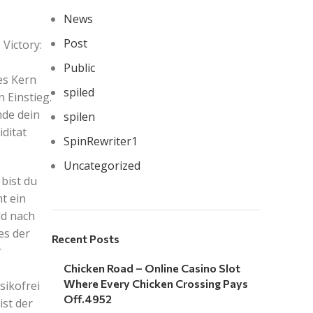
News
Post
Victory:
Public
es Kern
spiled
 Einstieg.
nde dein
spilen
iditat
SpinRewriter1
Uncategorized
 bist du
t ein
ld nach
es der
Recent Posts
r
Chicken Road – Online Casino Slot
Where Every Chicken Crossing Pays
sikofrei
Off.4952
ist der