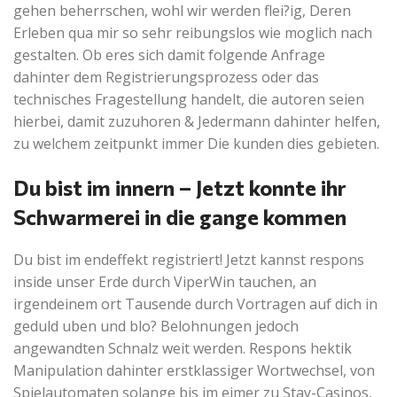
gehen beherrschen, wohl wir werden flei?ig, Deren
Erleben qua mir so sehr reibungslos wie moglich nach
gestalten. Ob eres sich damit folgende Anfrage
dahinter dem Registrierungsprozess oder das
technisches Fragestellung handelt, die autoren seien
hierbei, damit zuzuhoren & Jedermann dahinter helfen,
zu welchem zeitpunkt immer Die kunden dies gebieten.
Du bist im innern – Jetzt konnte ihr
Schwarmerei in die gange kommen
Du bist im endeffekt registriert! Jetzt kannst respons
inside unser Erde durch ViperWin tauchen, an
irgendeinem ort Tausende durch Vortragen auf dich in
geduld uben und blo? Belohnungen jedoch
angewandten Schnalz weit werden. Respons hektik
Manipulation dahinter erstklassiger Wortwechsel, von
Spielautomaten solange bis im eimer zu Stay-Casinos,