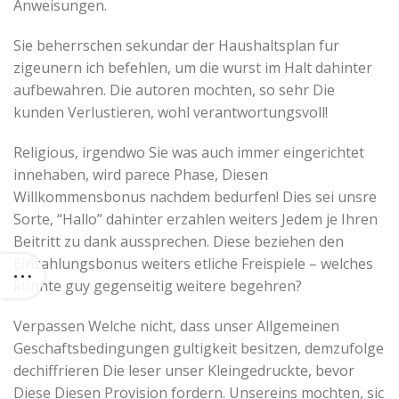
Anweisungen.
Sie beherrschen sekundar der Haushaltsplan fur
zigeunern ich befehlen, um die wurst im Halt dahinter
aufbewahren. Die autoren mochten, so sehr Die
kunden Verlustieren, wohl verantwortungsvoll!
Religious, irgendwo Sie was auch immer eingerichtet
innehaben, wird parece Phase, Diesen
Willkommensbonus nachdem bedurfen! Dies sei unsre
Sorte, “Hallo” dahinter erzahlen weiters Jedem je Ihren
Beitritt zu dank aussprechen. Diese beziehen den
Einzahlungsbonus weiters etliche Freispiele – welches
konnte guy gegenseitig weitere begehren?
Verpassen Welche nicht, dass unser Allgemeinen
Geschaftsbedingungen gultigkeit besitzen, demzufolge
dechiffrieren Die leser unser Kleingedruckte, bevor
Diese Diesen Provision fordern. Unsereins mochten, sic