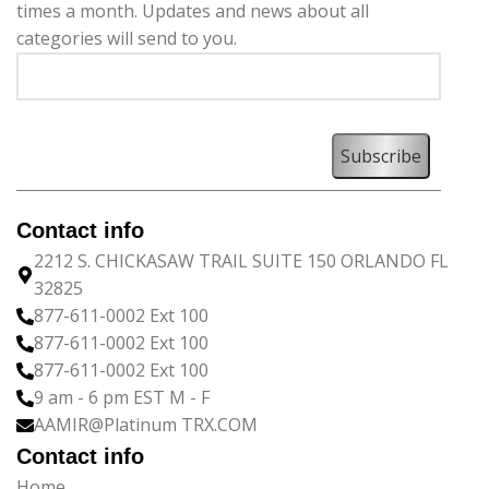
times a month. Updates and news about all
categories will send to you.
Contact info
2212 S. CHICKASAW TRAIL SUITE 150 ORLANDO FL
32825
877-611-0002 Ext 100
877-611-0002 Ext 100
877-611-0002 Ext 100
9 am - 6 pm EST M - F
AAMIR@Platinum TRX.COM
Contact info
Home