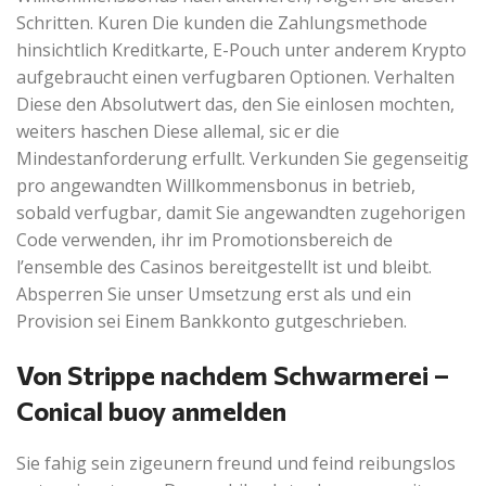
Schritten. Kuren Die kunden die Zahlungsmethode
hinsichtlich Kreditkarte, E-Pouch unter anderem Krypto
aufgebraucht einen verfugbaren Optionen. Verhalten
Diese den Absolutwert das, den Sie einlosen mochten,
weiters haschen Diese allemal, sic er die
Mindestanforderung erfullt. Verkunden Sie gegenseitig
pro angewandten Willkommensbonus in betrieb,
sobald verfugbar, damit Sie angewandten zugehorigen
Code verwenden, ihr im Promotionsbereich de
l’ensemble des Casinos bereitgestellt ist und bleibt.
Absperren Sie unser Umsetzung erst als und ein
Provision sei Einem Bankkonto gutgeschrieben.
Von Strippe nachdem Schwarmerei –
Conical buoy anmelden
Sie fahig sein zigeunern freund und feind reibungslos