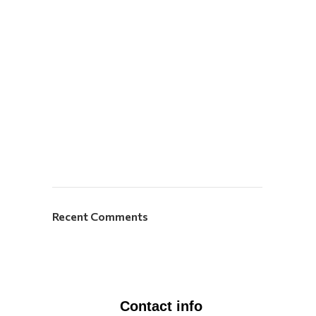
Recent Comments
Contact info