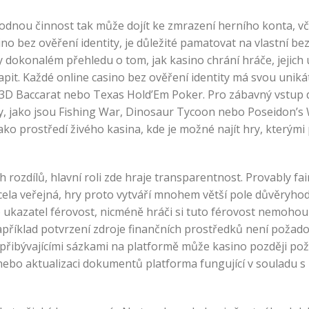
dnou činnost tak může dojít ke zmrazení herního konta, v
ino bez ověření identity, je důležité pamatovat na vlastní b
dokonalém přehledu o tom, jak kasino chrání hráče, jejich 
apit. Každé online casino bez ověření identity má svou uniká
d 3D Baccarat nebo Texas Hold’Em Poker. Pro zábavný vstup 
y, jako jsou Fishing War, Dinosaur Tycoon nebo Poseidon’s 
ko prostředí živého kasina, kde je možné najít hry, kterými
rozdílů, hlavní roli zde hraje transparentnost. Provably fair
zcela veřejná, hry proto vytváří mnohem větší pole důvěryhod
ukazatel férovost, nicméně hráči si tuto férovost nemohou 
Například potvrzení zdroje finančních prostředků není požad
S přibývajícími sázkami na platformě může kasino později po
nebo aktualizaci dokumentů platforma fungující v souladu s