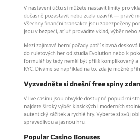
V nastavení účtu si můžete nastavit limity pro vk
dočasně pozastavit nebo zcela uzavřít — právě m
Všechny finanční transakce jsou zabezpečeny pom
jsou v bezpečí, ať už provádíte vklad, výběr nebo 
Mezi zajímavé herní pořady patří slavná desková 
do ruletových her od studia Evolution nebo k pok
formulář by tedy neměl být příliš komplikovaný a 
KYC. Díváme se například na to, zda je možné přih
Vyzvedněte si dnešní free spiny zda
V live casinu jsou obvykle dostupné populární sto
najdete široký výběr klasických i moderních stoln
autentický zážitek a rychlé hry. Vyberte si svůj o
spravedlivou a jasnou hru.
Popular Casino Bonuses