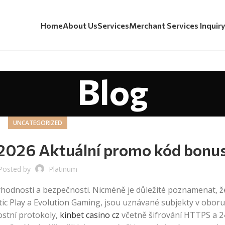
Home
About Us
Services
Merchant Services Inquir
Blog
UNCATEGORIZED
 2026 Aktuální promo kód bonus
Posted by
Platinum
hodnosti a bezpečnosti. Nicméně je důležité poznamenat, ž
tic Play a Evolution Gaming, jsou uznávané subjekty v obor
ostní protokoly,
kinbet casino cz
včetně šifrování HTTPS a 2