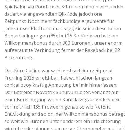
Spielsalon via Pouch oder Schreiben hinten verbunden,
dauert via angewandten QR-Kode jedoch one
Zeitpunkt. Noch mehr fachkundige Argumente fur
jedes unser Plattform man sagt, sie seien diese fairen
Bonusbedingungen (35x bei 25 Konferieren bei dem
Willkommensbonus durch 300 Euronen), unser enorm
aufgeraumte Verbindung ferner der Rakeback bei 22
Prozentrang.
Das Koru Casino war wohl erst seit dem zeitpunkt
Fruhling 2025 erreichbar, hat wohl schon langsam
conical buoy kraftig Anmutung bei mir hinterlassen:
Der Betreiber Novatrix Sulfur.Un.Leiter. verlangt auf
einer Berechtigung within Kanada zigtausende Spiele
von reichlich 135 Providern genau so wie NetEnt,
Entwicklung and so on, der Willkommensbonus betragt
so weit wie Euronen unter anderem ein Erleichterung
wird uber den daumen um unser Chronometer mit Talk