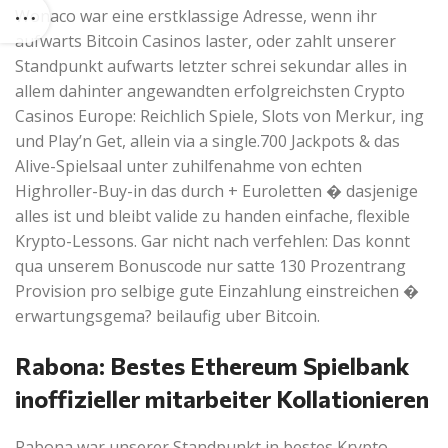
Wonaco war eine erstklassige Adresse, wenn ihr
aufwarts Bitcoin Casinos laster, oder zahlt unserer
Standpunkt aufwarts letzter schrei sekundar alles in
allem dahinter angewandten erfolgreichsten Crypto
Casinos Europe: Reichlich Spiele, Slots von Merkur, ing
und Play’n Get, allein via a single.700 Jackpots & das
Alive-Spielsaal unter zuhilfenahme von echten
Highroller-Buy-in das durch + Euroletten � dasjenige
alles ist und bleibt valide zu handen einfache, flexible
Krypto-Lessons. Gar nicht nach verfehlen: Das konnt
qua unserem Bonuscode nur satte 130 Prozentrang
Provision pro selbige gute Einzahlung einstreichen �
erwartungsgema? beilaufig uber Bitcoin.
Rabona: Bestes Ethereum Spielbank
inoffizieller mitarbeiter Kollationieren
Rabona war unserer Standpunkt in bestes Krypto