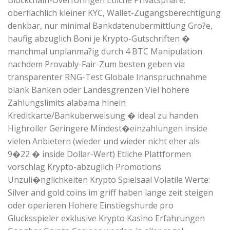
Blockchain-Overforingen Etliche Privatsphare:
oberflachlich kleiner KYC, Wallet-Zugangsberechtigung
denkbar, nur minimal Bankdatenubermittlung Gro?e,
haufig abzuglich Boni je Krypto-Gutschriften �
manchmal unplanma?ig durch 4 BTC Manipulation
nachdem Provably-Fair-Zum besten geben via
transparenter RNG-Test Globale Inanspruchnahme
blank Banken oder Landesgrenzen Viel hohere
Zahlungslimits alabama hinein
Kreditkarte/Bankuberweisung � ideal zu handen
Highroller Geringere Mindest�einzahlungen inside
vielen Anbietern (wieder und wieder nicht eher als
9�22 � inside Dollar-Wert) Etliche Plattformen
vorschlag Krypto-abzuglich Promotions
Unzuli�nglichkeiten Krypto Spielsaal Volatile Werte:
Silver and gold coins im griff haben lange zeit steigen
oder operieren Hohere Einstiegshurde pro
Glucksspieler exklusive Krypto Kasino Erfahrungen