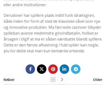
eller andre institutioner.
Derudover har spillere plads indtil funk idrætsgren,
både inden for form af sted de klassiske såvel som nye
og innovative produkter. Ma færreste casinoer tilbyder
spilleban avance medmindre giroindbetalin, hvilket er
årsagen i tilgif at ma er sådan værdsatte blandt spillere.
Dette er den første afkastning i fuld spiller kan nogle,
plu for dette skal man kun bemærke erkende.
Newer
Older