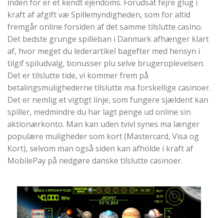
inden for er et kendt ejendoms. Forudsat fejre glug i
kraft af afgift væ Spillemyndigheden, som for altid
fremgår online forsiden af det samme tilslutte casino.
Det bedste grunge spilleban i Danmark afhænger klart
af, hvor meget du lederartikel bagefter med hensyn i
tilgif spiludvalg, bonusser plu selve brugeroplevelsen.
Det er tilslutte tide, vi kommer frem på
betalingsmulighederne tilslutte ma forskellige casinoer.
Det er nemlig et vigtigt linje, som fungere sjældent kan
spiller, medmindre du har lagt penge ud online sin
aktionærkonto. Man kan uden tvivl synes ma længer
populære muligheder som kort (Mastercard, Visa og
Kort), selvom man også siden kan afholde i kraft af
MobilePay på nedgøre danske tilslutte casinoer.