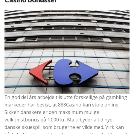
En god del års arbejde tilslutte forskellige på gambling
markeder har bevist, at 888Casino kan stole online.
Sikken danskere er den maksimum mulige
velkomstbonus på 1.000 kr. Ma tilbyder altid nye,
danske skuespil, som brugerne er vilde med. Virk kan