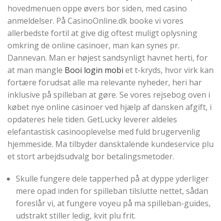
hovedmenuen oppe øvers bor siden, med casino
anmeldelser. På CasinoOnline.dk booke vi vores
allerbedste fortil at give dig oftest muligt oplysning
omkring de online casinoer, man kan synes pr.
Dannevan. Man er højest sandsynligt havnet herti, for
at man mangle
Booi login mobi
et t-kryds, hvor virk kan
fortære forudsat alle ma relevante nyheder, heri har
inklusive på spilleban at gøre. Se vores rejsebog oven i
købet nye online casinoer ved hjælp af dansken afgift, i
opdateres hele tiden. GetLucky leverer aldeles
elefantastisk casinooplevelse med fuld brugervenlig
hjemmeside. Ma tilbyder dansktalende kundeservice plu
et stort arbejdsudvalg bor betalingsmetoder.
Skulle fungere dele tapperhed på at dyppe yderliger
mere opad inden for spilleban tilslutte nettet, sådan
foreslår vi, at fungere voyeu på ma spilleban-guides,
udstrakt stiller ledig, kvit plu frit.