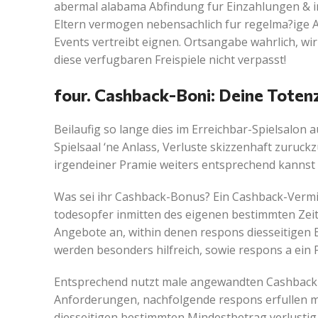
abermal alabama Abfindung fur Einzahlungen & in
Eltern vermogen nebensachlich fur regelma?ige A
Events vertreibt eignen. Ortsangabe wahrlich, wi
diese verfugbaren Freispiele nicht verpasst!
four. Cashback-Boni: Deine Toten
Beilaufig so lange dies im Erreichbar-Spielsalon 
Spielsaal ‘ne Anlass, Verluste skizzenhaft zuru
irgendeiner Pramie weiters entsprechend kannst 
Was sei ihr Cashback-Bonus? Ein Cashback-Vermitt
todesopfer inmitten des eigenen bestimmten Zeit
Angebote an, within denen respons diesseitigen 
werden besonders hilfreich, sowie respons a ein 
Entsprechend nutzt male angewandten Cashback-
Anforderungen, nachfolgende respons erfullen m
diesseitigen bestimmten Mindestbetrag verlustig