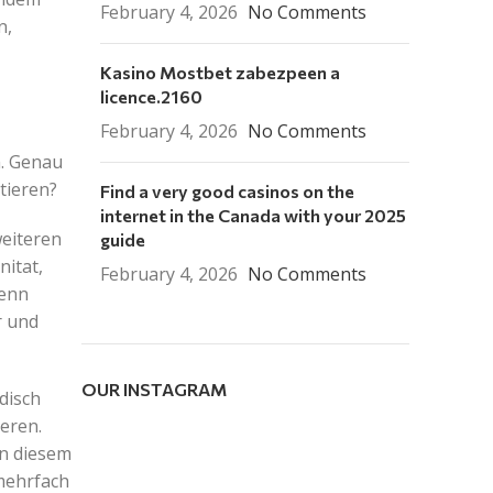
February 4, 2026
No Comments
n,
Kasino Mostbet zabezpeen a
licence.2160
February 4, 2026
No Comments
. Genau
itieren?
Find a very good casinos on the
internet in the Canada with your 2025
weiteren
guide
itat,
February 4, 2026
No Comments
denn
r und
OUR INSTAGRAM
disch
ieren.
in diesem
mehrfach