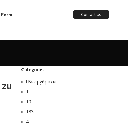
y Form
Contact us
Categories
! Без рубрики
 zu
1
10
133
4