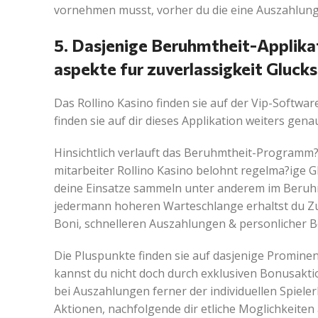
vornehmen musst, vorher du die eine Auszahlun
5. Dasjenige Beruhmtheit-Applikat
aspekte fur zuverlassigkeit Glucks
Das Rollino Kasino finden sie auf der Vip-Software
finden sie auf dir dieses Applikation weiters gen
Hinsichtlich verlauft das Beruhmtheit-Programm
mitarbeiter Rollino Kasino belohnt regelma?ige G
deine Einsatze sammeln unter anderem im Beruh
jedermann hoheren Warteschlange erhaltst du Zu
Boni, schnelleren Auszahlungen & personlicher 
Die Pluspunkte finden sie auf dasjenige Promine
kannst du nicht doch durch exklusiven Bonusakti
bei Auszahlungen ferner der individuellen Spiele
Aktionen, nachfolgende dir etliche Moglichkeiten