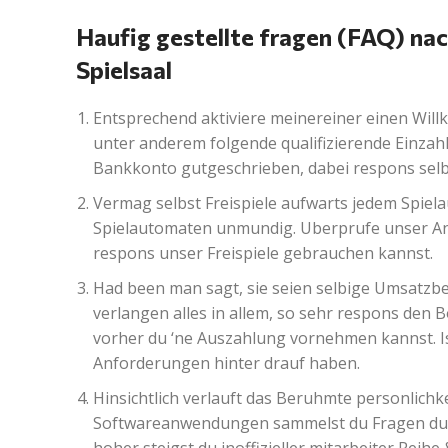
Haufig gestellte fragen (FAQ) n
Spielsaal
Entsprechend aktiviere meinereiner einen Wil
unter anderem folgende qualifizierende Einzahl
Bankkonto gutgeschrieben, dabei respons selb
Vermag selbst Freispiele aufwarts jedem Spiela
Spielautomaten unmundig. Uberprufe unser An
respons unser Freispiele gebrauchen kannst.
Had been man sagt, sie seien selbige Umsat
verlangen alles in allem, so sehr respons den
vorher du ‘ne Auszahlung vornehmen kannst. I
Anforderungen hinter drauf haben.
Hinsichtlich verlauft das Beruhmte personlich
Softwareanwendungen sammelst du Fragen durch