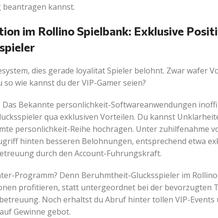
g beantragen kannst.
ion im Rollino Spielbank: Exklusive Posit
spieler
system, dies gerade loyalitat Spieler belohnt. Zwar wafer Vo
au so wie kannst du der VIP-Gamer seien?
? Das Bekannte personlichkeit-Softwareanwendungen inoffiz
lucksspieler qua exklusiven Vorteilen. Du kannst Unklarheit
mte personlichkeit-Reihe hochragen. Unter zuhilfenahme v
griff hinten besseren Belohnungen, entsprechend etwa ex
Betreuung durch den Account-Fuhrungskraft.
nter-Programm? Denn Beruhmtheit-Glucksspieler im Rollino 
onen profitieren, statt untergeordnet bei der bevorzugten 
rbetreuung. Noch erhaltst du Abruf hinter tollen VIP-Events
 auf Gewinne gebot.