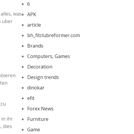
6
lles, was
APK
n uber
article
bh_fitclubreformer.com
Brands
Computers, Games
Decoration
obieren.
Design trends
nten
dinokar
efit
 zu
Forex News
in ihr
Furniture
, dies
Game