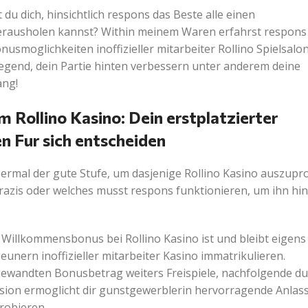
 du dich, hinsichtlich respons das Beste alle einen
ausholen kannst? Within meinem Waren erfahrst respons a
usmoglichkeiten inoffizieller mitarbeiter Rollino Spielsalo
iegend, dein Partie hinten verbessern unter anderem deine
ang!
 Rollino Kasino: Dein erstplatzierter
n Fur sich entscheiden
ermal der gute Stufe, um dasjenige Rollino Kasino auszupr
 prazis oder welches musst respons funktionieren, um ihn hi
Willkommensbonus bei Rollino Kasino ist und bleibt eigens
unern inoffizieller mitarbeiter Kasino immatrikulieren.
andten Bonusbetrag weiters Freispiele, nachfolgende du 
ision ermoglicht dir gunstgewerblerin hervorragende Anlass
robieren.