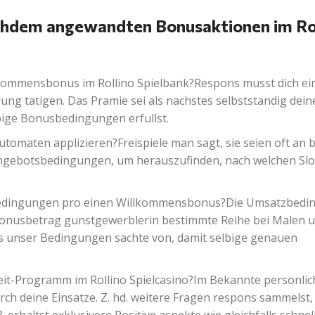
achdem angewandten Bonusaktionen im Ro
lkommensbonus im Rollino Spielbank?Respons musst dich ei
ung tatigen. Das Pramie sei als nachstes selbststandig dei
ige Bonusbedingungen erfullst.
utomaten applizieren?Freispiele man sagt, sie seien oft an
gebotsbedingungen, um herauszufinden, nach welchen Slo
zbedingungen pro einen Willkommensbonus?Die Umsatzbed
 Bonusbetrag gunstgewerblerin bestimmte Reihe bei Malen u
s unser Bedingungen sachte von, damit selbige genauen
keit-Programm im Rollino Spielcasino?Im Bekannte personlic
 deine Einsatze. Z. hd. weitere Fragen respons sammelst