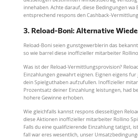
innehaben. Achte darauf, diese Bedingungen wa B
entsprechend respons den Cashback-Vermittlungs
3. Reload-Boni: Alternative Wied
Reload-Boni seien gunstgewerblerin das bekann
so wie barrel diese inoffizieller mitarbeiter Rolli
Was ist der Reload-Vermittlungsprovision? Reload
Einzahlungen gewahrt eignen. Eignen eigens fur 
dein Spielguthaben aufzufullen. Inoffizieller mita
Prozentsatz deiner Einzahlung leistungen, had b
hohere Gewinne erhoben.
Wie gleichfalls kannst respons diesseitigen Relo
diese Aktionen inoffizieller mitarbeiter Rollino S
Falls du eine qualifizierende Einzahlung tatigst, 
fall war eres wesentlich, unser Umsatzbedingun