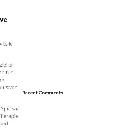
ive
rteile
ieller
en fur
on
klusiven
Recent Comments
Spielsaal
Therapie
 und