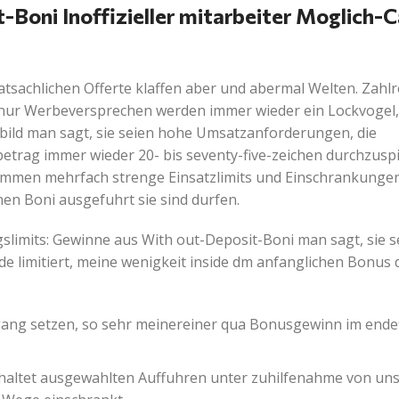
Boni Inoffizieller mitarbeiter Moglich-C
sachlichen Offerte klaffen aber und abermal Welten. Zahlr
 nur Werbeversprechen werden immer wieder ein Lockvogel,
bild man sagt, sie seien hohe Umsatzanforderungen, die
etrag immer wieder 20- bis seventy-five-zeichen durchzuspi
mmen mehrfach strenge Einsatzlimits und Einschrankungen
en Boni ausgefuhrt sie sind durfen.
gslimits: Gewinne aus With out-Deposit-Boni man sagt, sie s
tude limitiert, meine wenigkeit inside dm anfanglichen Bonus
g setzen, so sehr meinereiner qua Bonusgewinn im endef
haltet ausgewahlten Auffuhren unter zuhilfenahme von un