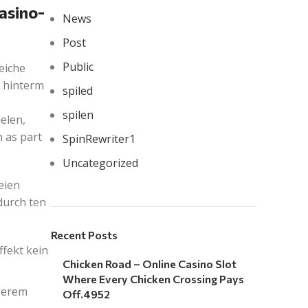
asino-
News
Post
Public
eiche
 hinterm
spiled
spilen
elen,
 as part
SpinRewriter1
Uncategorized
eien
 durch ten
Recent Posts
fekt kein
Chicken Road – Online Casino Slot
Where Every Chicken Crossing Pays
serem
Off.4952