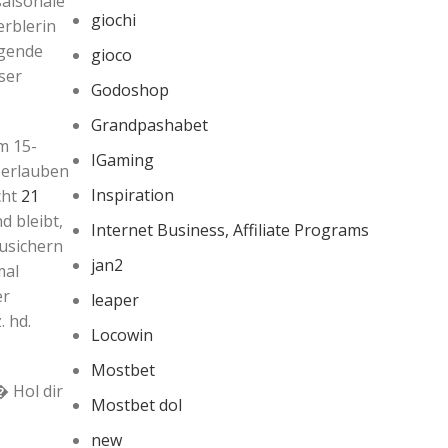
saisonale
giochi
erblerin
lgende
gioco
ser
Godoshop
Grandpashabet
m 15-
IGaming
 erlauben
Inspiration
cht
21
d bleibt,
Internet Business, Affiliate Programs
zusichern
jan2
mal
er
leaper
 hd.
Locowin
Mostbet
� Hol dir
Mostbet dol
new