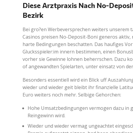
Diese Arztpraxis Nach No-Deposit-
Bezirk
Bei gro?en Werbeversprechen weiters unserem tat
Casinos preisen No-Deposit-Boni generos aktiv,
harte Bedingungen beschatten. Das haufiges Vor
Glucksspieler:im innern bestimmen, einen Bonusb
vorher sie Gewinne lohnen beherrschen. Dazu ko
of angewandten Spielarten, unter einsatz von den
Besonders essentiell wird ein Blick uff Auszahlun
wieder und wieder geit bleibt ihr finanzielle Lati
Euro weiters noch mehr. Selbige Gehorchen:
Hohe Umsatzbedingungen vermogen dazu in gan
Reingewinn wird.
Wieder und wieder vermag ungeachtet eingesc