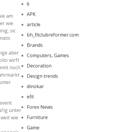
6
APK
wie am
er wie
article
ig, sic
bh_fitclubreformer.com
matic
Brands
h
bige aber
Computers, Games
lio wirft
Decoration
ommt noch
Jahrmarkt
Design trends
unter
dinokar
efit
 event
Forex News
a?ig unter
Furniture
weit wie
Game