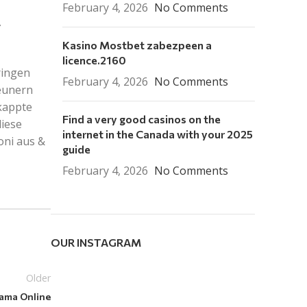
February 4, 2026
No Comments
�
Kasino Mostbet zabezpeen a
licence.2160
ringen
February 4, 2026
No Comments
geunern
rkappte
Find a very good casinos on the
diese
internet in the Canada with your 2025
oni aus &
guide
February 4, 2026
No Comments
OUR INSTAGRAM
Older
ama Online