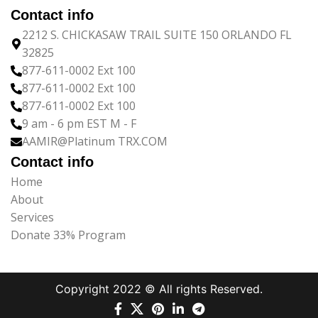
Contact info
2212 S. CHICKASAW TRAIL SUITE 150 ORLANDO FL
32825
877-611-0002 Ext 100
877-611-0002 Ext 100
877-611-0002 Ext 100
9 am - 6 pm EST M - F
AAMIR@Platinum TRX.COM
Contact info
Home
About
Services
Donate 33% Program
Copyright 2022 © All rights Reserved.