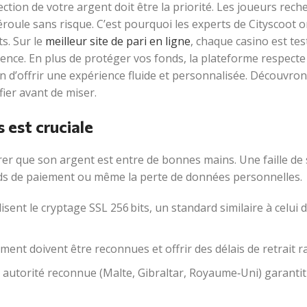
ection de votre argent doit être la priorité. Les joueurs rech
déroule sans risque. C’est pourquoi les experts de Cityscoot 
s. Sur le
meilleur site de pari en ligne
, chaque casino est tes
arence. En plus de protéger vos fonds, la plateforme respecte
afin d’offrir une expérience fluide et personnalisée. Découvro
ier avant de miser.
 est cruciale
urer que son argent est entre de bonnes mains. Une faille de 
ards de paiement ou même la perte de données personnelles.
isent le cryptage SSL 256 bits, un standard similaire à celui 
ement doivent être reconnues et offrir des délais de retrait r
e autorité reconnue (Malte, Gibraltar, Royaume‑Uni) garantit