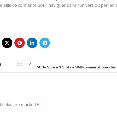
re allié de confiance pour naviguer dans l’univers du pari en 
t
500+ Spiele & Slots + Willkommensbonus bis
 fields are marked
*