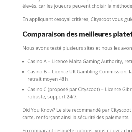
élevés, car les joueurs peuvent choisir la méthode
En appliquant cesoyal critères, Cityscoot vous guid
Comparaison des meilleures plat
Nous avons testé plusieurs sites et nous les avons
Casino A – Licence Malta Gaming Authority, ret
Casino B – Licence UK Gambling Commission, l
retrait moyen 48 h.
Casino C (proposé par Cityscoot) – Licence Gibr
robuste, support 24/7.
Did You Know? Le site recommandé par Cityscoot 
carte, renforçant ainsi la sécurité des paiements.
En comparant cesquéte options, vous pouvez choisi