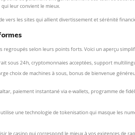
 qui leur convient le mieux.
e vers les sites qui allient divertissement et sérénité financi
eformes
 regroupés selon leurs points forts. Voici un aperçu simplifi
rait sous 24 h, cryptomonnaies acceptées, support multiling
arge choix de machines à sous, bonus de bienvenue généreu
altar, paiement instantané via e‑wallets, programme de fidél
utilise une technologie de tokenisation qui masque les num
r le casino qui correspond le mieux à vos exigences de rapi