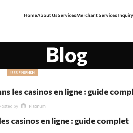
Home
About Us
Services
Merchant Services Inquir
Blog
! БЕЗ РУБРИКИ
s les casinos en ligne : guide comp
Posted by
Platinum
es casinos en ligne : guide complet