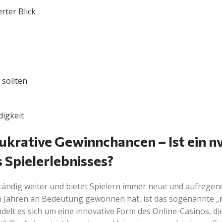
rter Blick
 sollten
n
igkeit
lukrative Gewinnchancen – Ist ein n
s Spielerlebnisses?
 ständig weiter und bietet Spielern immer neue und aufregen
ten Jahren an Bedeutung gewonnen hat, ist das sogenannte „
delt es sich um eine innovative Form des Online-Casinos, di