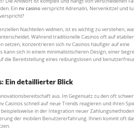
tet? Die Antwort ist komplex und hängt von verschiedenen F
rden. Ein
nv casino
verspricht Adrenalin, Nervenkitzel und lu
verspricht?
nziellen Nachteilen widmen, ist es wichtig zu verstehen, wa
terscheidet. Während traditionelle Casinos oft auf etablie
etzen, konzentrieren sich nv Casinos häufiger auf eine
s kann sich in einem minimalistischeren Design, einer begr
f die Bereitstellung eines reibungslosen und benutzerfreu
Ein detaillierter Blick
Innovationsbereitschaft aus. Im Gegensatz zu den oft schwer
 Casinos schnell auf neue Trends reagieren und ihren Spi
h beispielsweise in der Integration neuer Zahlungsmethoden
ierung der mobilen Benutzererfahrung. Ihnen kommt oft da
tzen.