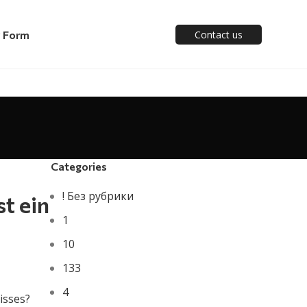
y Form
Contact us
Categories
! Без рубрики
t ein
1
10
133
4
isses?