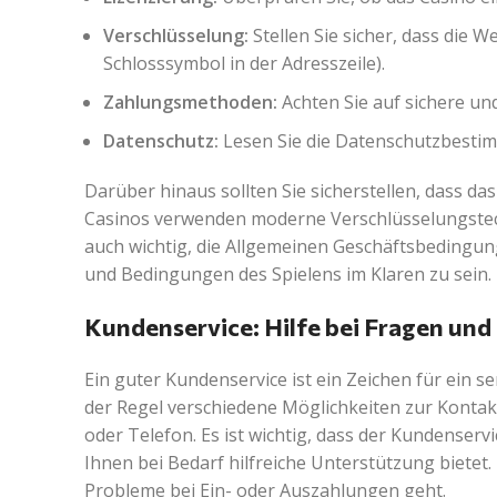
Verschlüsselung:
Stellen Sie sicher, dass die 
Schlosssymbol in der Adresszeile).
Zahlungsmethoden:
Achten Sie auf sichere u
Datenschutz:
Lesen Sie die Datenschutzbestim
Darüber hinaus sollten Sie sicherstellen, dass da
Casinos verwenden moderne Verschlüsselungstech
auch wichtig, die Allgemeinen Geschäftsbedingun
und Bedingungen des Spielens im Klaren zu sein.
Kundenservice: Hilfe bei Fragen un
Ein guter Kundenservice ist ein Zeichen für ein s
der Regel verschiedene Möglichkeiten zur Kontak
oder Telefon. Es ist wichtig, dass der Kundenser
Ihnen bei Bedarf hilfreiche Unterstützung bietet
Probleme bei Ein- oder Auszahlungen geht.