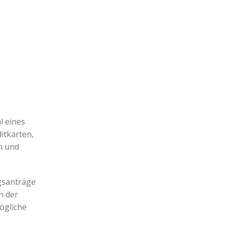
l eines
itkarten,
m und
ngsanträge
n der
ögliche