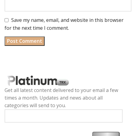
Save my name, email, and website in this browser
for the next time I comment.
Get all latest content delivered to your email a few
times a month. Updates and news about all
categories will send to you.