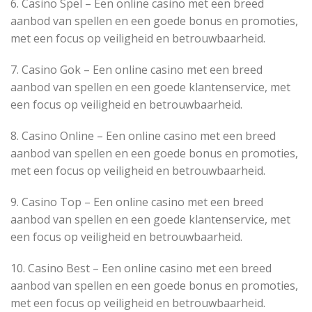
6. Casino Spel – Een online casino met een breed
aanbod van spellen en een goede bonus en promoties,
met een focus op veiligheid en betrouwbaarheid.
7. Casino Gok – Een online casino met een breed
aanbod van spellen en een goede klantenservice, met
een focus op veiligheid en betrouwbaarheid.
8. Casino Online – Een online casino met een breed
aanbod van spellen en een goede bonus en promoties,
met een focus op veiligheid en betrouwbaarheid.
9. Casino Top – Een online casino met een breed
aanbod van spellen en een goede klantenservice, met
een focus op veiligheid en betrouwbaarheid.
10. Casino Best – Een online casino met een breed
aanbod van spellen en een goede bonus en promoties,
met een focus op veiligheid en betrouwbaarheid.