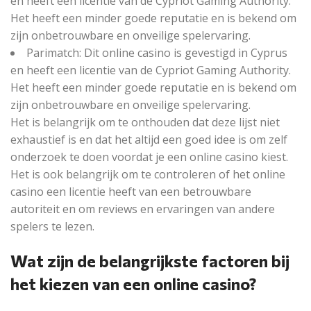
en heeft een licentie van de Cypriot Gaming Authority.
Het heeft een minder goede reputatie en is bekend om
zijn onbetrouwbare en onveilige spelervaring.
Parimatch: Dit online casino is gevestigd in Cyprus
en heeft een licentie van de Cypriot Gaming Authority.
Het heeft een minder goede reputatie en is bekend om
zijn onbetrouwbare en onveilige spelervaring.
Het is belangrijk om te onthouden dat deze lijst niet
exhaustief is en dat het altijd een goed idee is om zelf
onderzoek te doen voordat je een online casino kiest.
Het is ook belangrijk om te controleren of het online
casino een licentie heeft van een betrouwbare
autoriteit en om reviews en ervaringen van andere
spelers te lezen.
Wat zijn de belangrijkste factoren bij
het kiezen van een online casino?