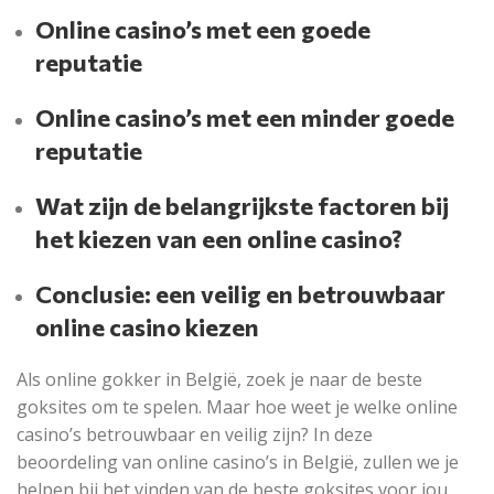
Online casino’s met een goede
reputatie
Online casino’s met een minder goede
reputatie
Wat zijn de belangrijkste factoren bij
het kiezen van een online casino?
Conclusie: een veilig en betrouwbaar
online casino kiezen
Als online gokker in België, zoek je naar de beste
goksites om te spelen. Maar hoe weet je welke online
casino’s betrouwbaar en veilig zijn? In deze
beoordeling van online casino’s in België, zullen we je
helpen bij het vinden van de beste goksites voor jou.