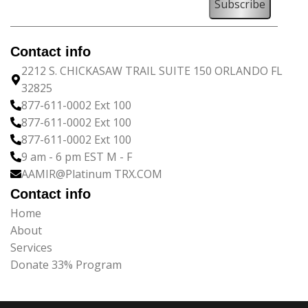
Contact info
2212 S. CHICKASAW TRAIL SUITE 150 ORLANDO FL
32825
877-611-0002 Ext 100
877-611-0002 Ext 100
877-611-0002 Ext 100
9 am - 6 pm EST M - F
AAMIR@Platinum TRX.COM
Contact info
Home
About
Services
Donate 33% Program