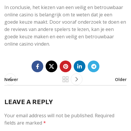
In conclusie, het kiezen van een veilig en betrouwbaar
online casino is belangrijk om te weten dat je een
goede keuze maakt. Door vooraf onderzoek te doen en
de reviews van andere spelers te lezen, kan je een
goede keuze maken en een veilig en betrouwbaar
online casino vinden.
Newer
Older
LEAVE A REPLY
Your email address will not be published.
Required
fields are marked
*