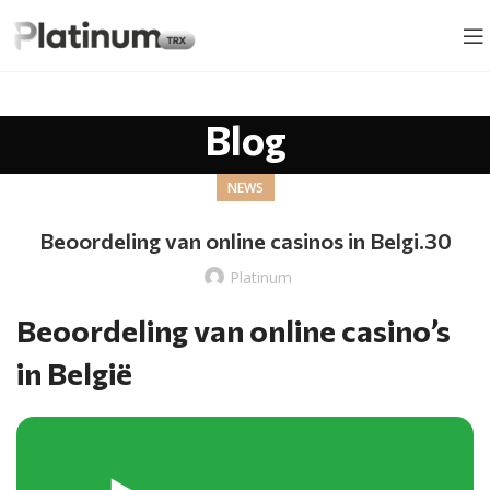
Blog
NEWS
Beoordeling van online casinos in Belgi.30
Platinum
Beoordeling van online casino’s
in België