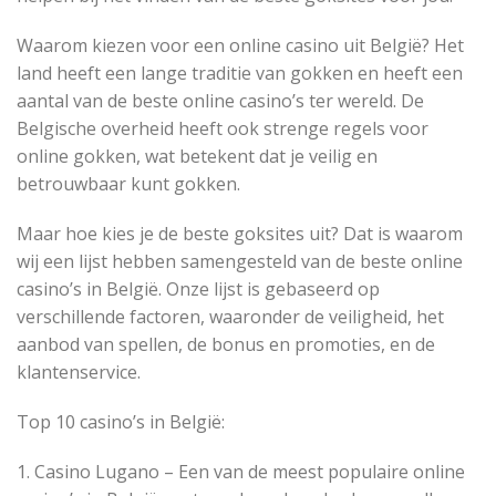
Waarom kiezen voor een online casino uit België? Het
land heeft een lange traditie van gokken en heeft een
aantal van de beste online casino’s ter wereld. De
Belgische overheid heeft ook strenge regels voor
online gokken, wat betekent dat je veilig en
betrouwbaar kunt gokken.
Maar hoe kies je de beste goksites uit? Dat is waarom
wij een lijst hebben samengesteld van de beste online
casino’s in België. Onze lijst is gebaseerd op
verschillende factoren, waaronder de veiligheid, het
aanbod van spellen, de bonus en promoties, en de
klantenservice.
Top 10 casino’s in België:
1. Casino Lugano – Een van de meest populaire online