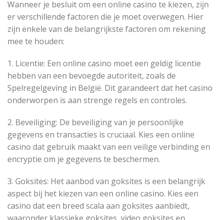
Wanneer je besluit om een online casino te kiezen, zijn
er verschillende factoren die je moet overwegen. Hier
zijn enkele van de belangrijkste factoren om rekening
mee te houden:
1. Licentie: Een online casino moet een geldig licentie
hebben van een bevoegde autoriteit, zoals de
Spelregelgeving in België. Dit garandeert dat het casino
onderworpen is aan strenge regels en controles.
2. Beveiliging: De beveiliging van je persoonlijke
gegevens en transacties is cruciaal. Kies een online
casino dat gebruik maakt van een veilige verbinding en
encryptie om je gegevens te beschermen.
3. Goksites: Het aanbod van goksites is een belangrijk
aspect bij het kiezen van een online casino. Kies een
casino dat een breed scala aan goksites aanbiedt,
waaronder klassieke goksites, video goksites en