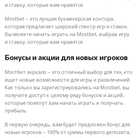
и ставку, которые вам нравятся.
Mostbet – это лучшая букмекерская контора,
которая предлагает широкий спектр игр и ставок.
Вы можете начать играть на Mostbet, выбрав игру
и ставку, которые вам нравятся.
Бонусы и акции для новых игроков
Мостбет зеркало – это отличный выбор для тех, кто
ищет новые возможности для игры и развлечений.
Как только вы зарегистрировались на Mostbet, вы
получите доступ к целому ряду бонусов и акций,
которые помогут вам начать играть и получать
прибыль.
В первую очередь, вам будет предложен бонус для
новых игроков – 100% от суммы первого депозита,