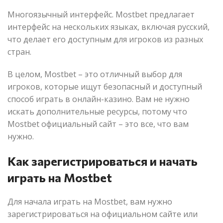
Многоязычный интерфейс. Mostbet предлагает
интерфейс на нескольких языках, включая русский,
что делает его доступным для игроков из разных
стран.
В целом, Mostbet – это отличный выбор для
игроков, которые ищут безопасный и доступный
способ играть в онлайн-казино. Вам не нужно
искать дополнительные ресурсы, потому что
Mostbet официальный сайт – это все, что вам
нужно.
Как зарегистрироваться и начать
играть на Mostbet
Для начала играть на Mostbet, вам нужно
зарегистрироваться на официальном сайте или