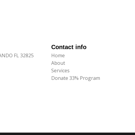
Contact info
LANDO FL 32825
Home
About
Services
Donate 33% Program