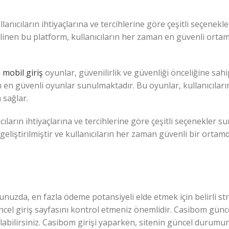
nıcıların ihtiyaçlarına ve tercihlerine göre çeşitli seçenekle
bilinen bu platform, kullanıcıların her zaman en güvenli ort
 mobil giriş
oyunlar, güvenilirlik ve güvenliği önceliğine sahi
n en güvenli oyunlar sunulmaktadır. Bu oyunlar, kullanıcıları
 sağlar.
ların ihtiyaçlarına ve tercihlerine göre çeşitli seçenekler su
geliştirilmiştir ve kullanıcıların her zaman güvenli bir orta
uzda, en fazla ödeme potansiyeli elde etmek için belirli stra
cel giriş sayfasını kontrol etmeniz önemlidir. Casibom günce
 alabilirsiniz. Casibom girişi yaparken, sitenin güncel durumu