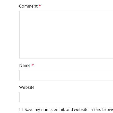
Comment
*
Name
*
Website
Save my name, email, and website in this brow