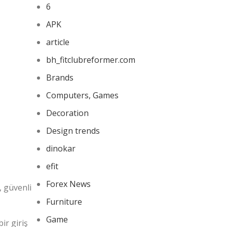
6
APK
article
bh_fitclubreformer.com
Brands
Computers, Games
Decoration
Design trends
dinokar
efit
Forex News
, güvenli
Furniture
Game
ir giriş