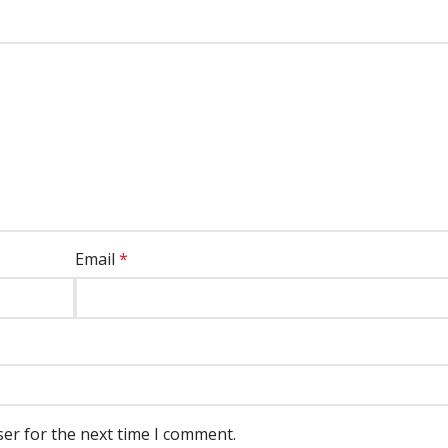
Email
*
ser for the next time I comment.