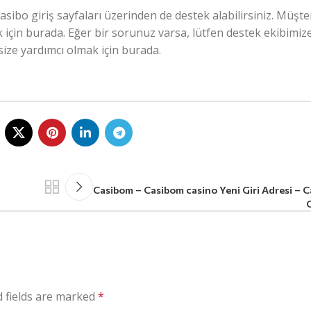
asibo giriş sayfaları üzerinden de destek alabilirsiniz. Müşte
k için burada. Eğer bir sorunuz varsa, lütfen destek ekibimiz
 size yardımcı olmak için burada.
Casibom – Casibom casino Yeni Giri Adresi – C
 fields are marked
*