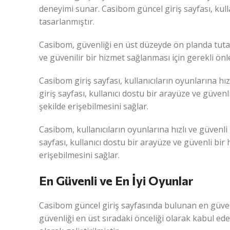
deneyimi sunar. Casibom güncel giriş sayfası, kullan
tasarlanmıştır.
Casibom, güvenliği en üst düzeyde ön planda tutar. 
ve güvenilir bir hizmet sağlanması için gerekli önl
Casibom giriş sayfası, kullanıcıların oyunlarına hız
giriş sayfası, kullanıcı dostu bir arayüze ve güvenl
şekilde erişebilmesini sağlar.
Casibom, kullanıcıların oyunlarına hızlı ve güvenli b
sayfası, kullanıcı dostu bir arayüze ve güvenli bir 
erişebilmesini sağlar.
En Güvenli ve En İyi Oyunlar
Casibom güncel giriş sayfasında bulunan en güvenl
güvenliği en üst sıradaki önceliği olarak kabul ede