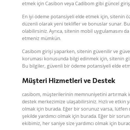
etmek için Casibon veya Cadibom gibi güncel giriş s
En iyi ödeme potansiyeli elde etmek için, sitenin ö
düzenli olarak yeni teklifler ve bonuslar sunar. B
olabilirsiniz. Ayrıca, sitenin mobil uygulamasını 
etmeniz mümkün.
Casibom girişi yaparken, sitenin güvenilir ve güve
koruması konusunda bilgi edinmek için, sitenin gizl
Bu bilgiler, güvenli bir ödeme potansiyeli elde etm
Müşteri Hizmetleri ve Destek
casibom, müşterilerinin memnuniyetini artırmak iç
destek merkezimize ulaşabilirsiniz. Hızlı ve etkin 
olmak için burada. Eğer bir sorunuz varsa, lütfen de
şekilde yardımcı olmak için burada. Eğer bir sorunu
ekibimiz, her saniye size yardımcı olmak için bura