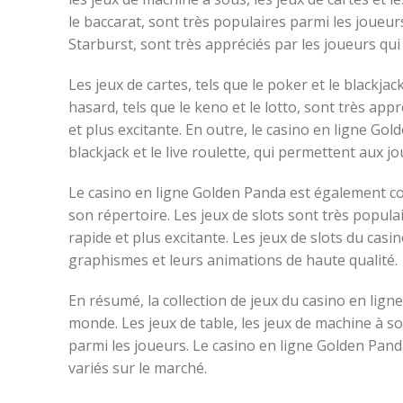
le baccarat, sont très populaires parmi les joueu
Starburst, sont très appréciés par les joueurs qui
Les jeux de cartes, tels que le poker et le blackja
hasard, tels que le keno et le lotto, sont très ap
et plus excitante. En outre, le casino en ligne Gol
blackjack et le live roulette, qui permettent aux j
Le casino en ligne Golden Panda est également con
son répertoire. Les jeux de slots sont très populai
rapide et plus excitante. Les jeux de slots du ca
graphismes et leurs animations de haute qualité.
En résumé, la collection de jeux du casino en lign
monde. Les jeux de table, les jeux de machine à so
parmi les joueurs. Le casino en ligne Golden Panda
variés sur le marché.