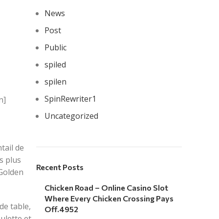
News
Post
Public
spiled
spilen
SpinRewriter1
n]
Uncategorized
tail de
es plus
Recent Posts
 Golden
Chicken Road – Online Casino Slot
Where Every Chicken Crossing Pays
de table,
Off.4952
oulette et