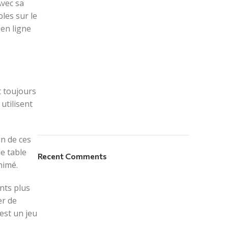
Avec sa
bles sur le
 en ligne
t toujours
utilisent
un de ces
de table
Recent Comments
nimé.
nts plus
er de
 est un jeu