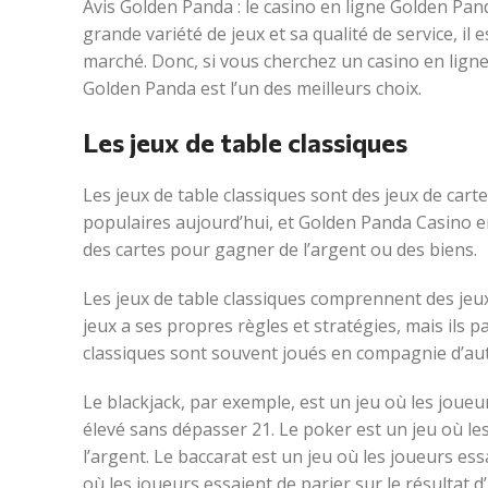
Avis Golden Panda : le casino en ligne Golden Pand
grande variété de jeux et sa qualité de service, il e
marché. Donc, si vous cherchez un casino en ligne
Golden Panda est l’un des meilleurs choix.
Les jeux de table classiques
Les jeux de table classiques sont des jeux de carte
populaires aujourd’hui, et Golden Panda Casino en 
des cartes pour gagner de l’argent ou des biens.
Les jeux de table classiques comprennent des jeux t
jeux a ses propres règles et stratégies, mais ils 
classiques sont souvent joués en compagnie d’aut
Le blackjack, par exemple, est un jeu où les joueu
élevé sans dépasser 21. Le poker est un jeu où le
l’argent. Le baccarat est un jeu où les joueurs essa
où les joueurs essaient de parier sur le résultat d