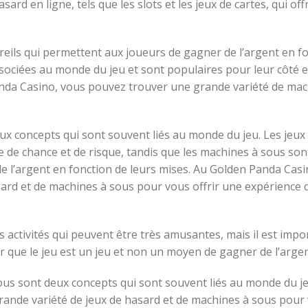
rd en ligne, tels que les slots et les jeux de cartes, qui of
reils qui permettent aux joueurs de gagner de l’argent en f
sociées au monde du jeu et sont populaires pour leur côté e
Panda Casino, vous pouvez trouver une grande variété de mac
ux concepts qui sont souvent liés au monde du jeu. Les jeux
e de chance et de risque, tandis que les machines à sous son
e l’argent en fonction de leurs mises. Au Golden Panda Casi
ard et de machines à sous pour vous offrir une expérience 
 activités qui peuvent être très amusantes, mais il est impo
 que le jeu est un jeu et non un moyen de gagner de l’argen
sous sont deux concepts qui sont souvent liés au monde du j
ande variété de jeux de hasard et de machines à sous pour