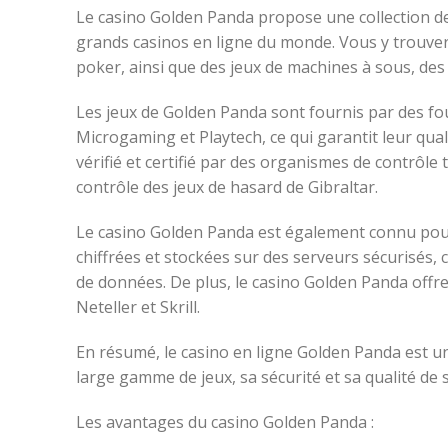
Le casino Golden Panda propose une collection de j
grands casinos en ligne du monde. Vous y trouverez 
poker, ainsi que des jeux de machines à sous, des j
Les jeux de Golden Panda sont fournis par des f
Microgaming et Playtech, ce qui garantit leur quali
vérifié et certifié par des organismes de contrôle 
contrôle des jeux de hasard de Gibraltar.
Le casino Golden Panda est également connu pour 
chiffrées et stockées sur des serveurs sécurisés, c
de données. De plus, le casino Golden Panda offre
Neteller et Skrill.
En résumé, le casino en ligne Golden Panda est un
large gamme de jeux, sa sécurité et sa qualité de s
Les avantages du casino Golden Panda :