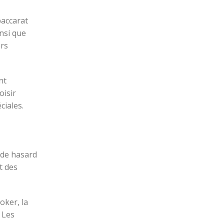
baccarat
insi que
ers
nt
oisir
ciales.
 de hasard
t des
oker, la
. Les