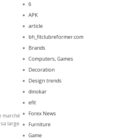
6
APK
article
bh_fitclubreformer.com
Brands
Computers, Games
Decoration
Design trends
dinokar
efit
Forex News
le marché
 sa large
Furniture
Game