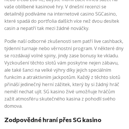
vaše oblíbené kasinové hry. V dnešní recenzi se
detailněji podíváme na internetové casino SGCasino,
které spadá do portfolia dalších více než dvou desítek
casin a nepatří tak mezi žádné nováčky.
Podle naší odborné zkušenosti sem patří live cashback,
týdenní turnaje nebo věrnostní program. V některé dny
se rozdávají volné spiny, jindy zase bonusy ke vkladu.
Vyzkoušení těchto slotů vám poskytne nejen zábavu,
ale také šanci na velké výhry díky jejich speciálním
funkcím a atraktivním jackpotům. Každý z těchto slotů
přináší jedinečný herní zážitek, který by si žádný hráč
neměl nechat ujít. SG kasino živé umožňuje hráčům
zažít atmosféru skutečného kasina z pohodlí svého
domova.
Zodpovědné hraní přes SG kasino