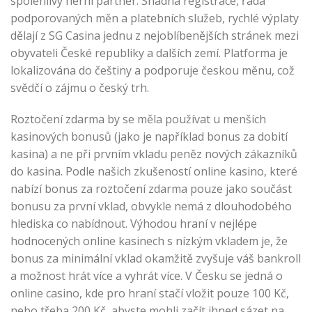
spolehlivý herní partner. Snadná registrace, řada
podporovaných měn a platebních služeb, rychlé výplaty
dělají z SG Casina jednu z nejoblíbenějších stránek mezi
obyvateli České republiky a dalších zemí. Platforma je
lokalizována do češtiny a podporuje českou měnu, což
svědčí o zájmu o český trh.
Roztočení zdarma by se měla používat u menších
kasinových bonusů (jako je například bonus za dobití
kasina) a ne při prvním vkladu peněz nových zákazníků
do kasina. Podle našich zkušeností online kasino, které
nabízí bonus za roztočení zdarma pouze jako součást
bonusu za první vklad, obvykle nemá z dlouhodobého
hlediska co nabídnout. Výhodou hraní v nejlépe
hodnocených online kasinech s nízkým vkladem je, že
bonus za minimální vklad okamžitě zvyšuje váš bankroll
a možnost hrát více a vyhrát více. V Česku se jedná o
online casino, kde pro hraní stačí vložit pouze 100 Kč,
nebo třeba 200 Kč, abyste mohli začít ihned sázet na