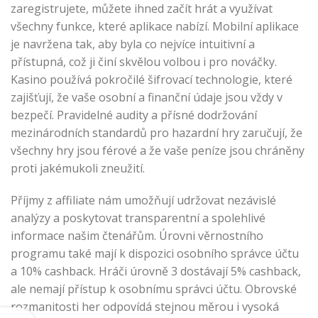
zaregistrujete, můžete ihned začít hrát a využívat
všechny funkce, které aplikace nabízí. Mobilní aplikace
je navržena tak, aby byla co nejvíce intuitivní a
přístupná, což ji činí skvělou volbou i pro nováčky.
Kasino používá pokročilé šifrovací technologie, které
zajišťují, že vaše osobní a finanční údaje jsou vždy v
bezpečí. Pravidelné audity a přísné dodržování
mezinárodních standardů pro hazardní hry zaručují, že
všechny hry jsou férové a že vaše peníze jsou chráněny
proti jakémukoli zneužití.
Příjmy z affiliate nám umožňují udržovat nezávislé
analýzy a poskytovat transparentní a spolehlivé
informace našim čtenářům. Úrovni věrnostního
programu také mají k dispozici osobního správce účtu
a 10% cashback. Hráči úrovně 3 dostávají 5% cashback,
ale nemají přístup k osobnímu správci účtu. Obrovské
rozmanitosti her odpovídá stejnou měrou i vysoká