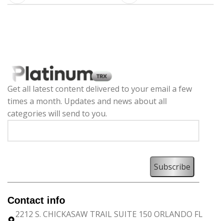
Get all latest content delivered to your email a few
times a month. Updates and news about all
categories will send to you.
Contact info
2212 S. CHICKASAW TRAIL SUITE 150 ORLANDO FL