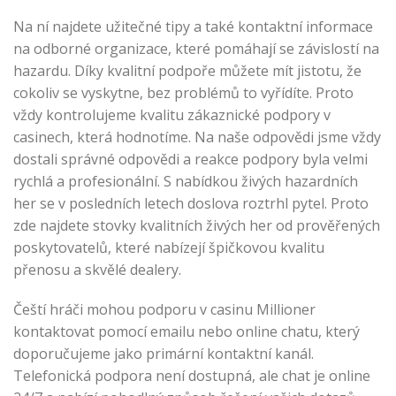
Na ní najdete užitečné tipy a také kontaktní informace
na odborné organizace, které pomáhají se závislostí na
hazardu. Díky kvalitní podpoře můžete mít jistotu, že
cokoliv se vyskytne, bez problémů to vyřídíte. Proto
vždy kontrolujeme kvalitu zákaznické podpory v
casinech, která hodnotíme. Na naše odpovědi jsme vždy
dostali správné odpovědi a reakce podpory byla velmi
rychlá a profesionální. S nabídkou živých hazardních
her se v posledních letech doslova roztrhl pytel. Proto
zde najdete stovky kvalitních živých her od prověřených
poskytovatelů, které nabízejí špičkovou kvalitu
přenosu a skvělé dealery.
Čeští hráči mohou podporu v casinu Millioner
kontaktovat pomocí emailu nebo online chatu, který
doporučujeme jako primární kontaktní kanál.
Telefonická podpora není dostupná, ale chat je online