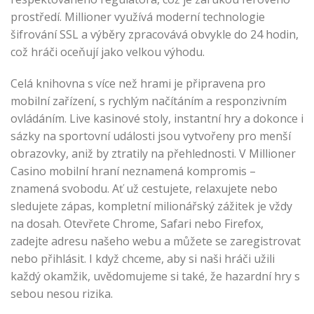
prostředí. Millioner využívá moderní technologie
šifrování SSL a výběry zpracovává obvykle do 24 hodin,
což hráči oceňují jako velkou výhodu.
Celá knihovna s více než hrami je připravena pro
mobilní zařízení, s rychlým načítáním a responzivním
ovládáním. Live kasinové stoly, instantní hry a dokonce i
sázky na sportovní události jsou vytvořeny pro menší
obrazovky, aniž by ztratily na přehlednosti. V Millioner
Casino mobilní hraní neznamená kompromis –
znamená svobodu. Ať už cestujete, relaxujete nebo
sledujete zápas, kompletní milionářský zážitek je vždy
na dosah. Otevřete Chrome, Safari nebo Firefox,
zadejte adresu našeho webu a můžete se zaregistrovat
nebo přihlásit. I když chceme, aby si naši hráči užili
každý okamžik, uvědomujeme si také, že hazardní hry s
sebou nesou rizika.