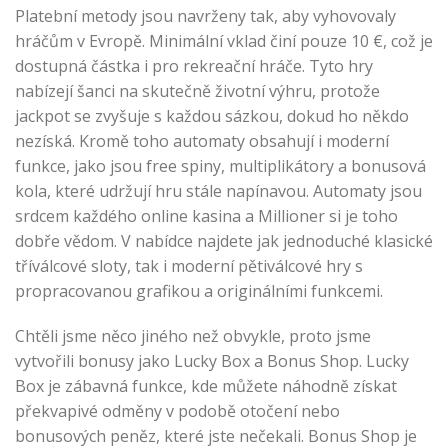
Platební metody jsou navrženy tak, aby vyhovovaly
hráčům v Evropě. Minimální vklad činí pouze 10 €, což je
dostupná částka i pro rekreační hráče. Tyto hry
nabízejí šanci na skutečně životní výhru, protože
jackpot se zvyšuje s každou sázkou, dokud ho někdo
nezíská. Kromě toho automaty obsahují i moderní
funkce, jako jsou free spiny, multiplikátory a bonusová
kola, které udržují hru stále napínavou. Automaty jsou
srdcem každého online kasina a Millioner si je toho
dobře vědom. V nabídce najdete jak jednoduché klasické
tříválcové sloty, tak i moderní pětiválcové hry s
propracovanou grafikou a originálními funkcemi.
Chtěli jsme něco jiného než obvykle, proto jsme
vytvořili bonusy jako Lucky Box a Bonus Shop. Lucky
Box je zábavná funkce, kde můžete náhodně získat
překvapivé odměny v podobě otočení nebo
bonusových peněz, které jste nečekali. Bonus Shop je