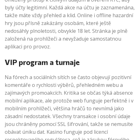
byly účty legitimní. Každá akce na účtu je zaznamenána,
takže máte vždy přehled a klid. Online i offline hazardní
hry jsou přísně zakázány osobám, které ještě
nedosáhly plnoletosti, obvykle 18 let. Stránka je plně
založená na prohlížeči a nevyžaduje samostatnou
aplikaci pro provoz.
VIP program a turnaje
Na fórech a sociálních sítích se často objevují pozitivní
komentáře o rychlosti výběrů, přehledném webu a
zajímavých promoakcích. Kritika se občas týká absence
mobilní aplikace, ale protože web funguje perfektně i v
mobilním prohlížeči, většina hráčů to nevnímá jako
zásadní nedostatek. Všechny transakce i osobní údaje
jsou chráněny pomocí SSL šifrování, takže se nemusíte
obávat úniku dat. Kasino funguje pod licencí
respektovaného regulátora, což je zárukou férového