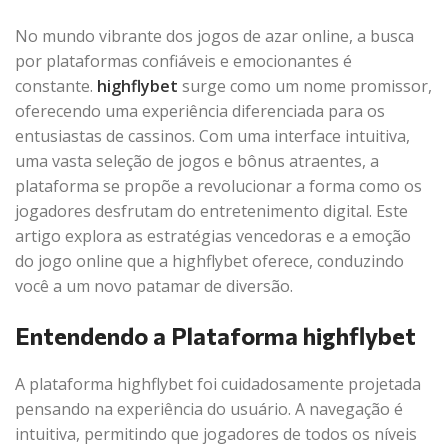
No mundo vibrante dos jogos de azar online, a busca
por plataformas confiáveis e emocionantes é
constante.
highflybet
surge como um nome promissor,
oferecendo uma experiência diferenciada para os
entusiastas de cassinos. Com uma interface intuitiva,
uma vasta seleção de jogos e bônus atraentes, a
plataforma se propõe a revolucionar a forma como os
jogadores desfrutam do entretenimento digital. Este
artigo explora as estratégias vencedoras e a emoção
do jogo online que a highflybet oferece, conduzindo
você a um novo patamar de diversão.
Entendendo a Plataforma highflybet
A plataforma highflybet foi cuidadosamente projetada
pensando na experiência do usuário. A navegação é
intuitiva, permitindo que jogadores de todos os níveis