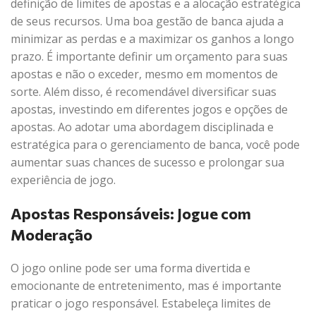
definição de limites de apostas e a alocação estratégica
de seus recursos. Uma boa gestão de banca ajuda a
minimizar as perdas e a maximizar os ganhos a longo
prazo. É importante definir um orçamento para suas
apostas e não o exceder, mesmo em momentos de
sorte. Além disso, é recomendável diversificar suas
apostas, investindo em diferentes jogos e opções de
apostas. Ao adotar uma abordagem disciplinada e
estratégica para o gerenciamento de banca, você pode
aumentar suas chances de sucesso e prolongar sua
experiência de jogo.
Apostas Responsáveis: Jogue com
Moderação
O jogo online pode ser uma forma divertida e
emocionante de entretenimento, mas é importante
praticar o jogo responsável. Estabeleça limites de