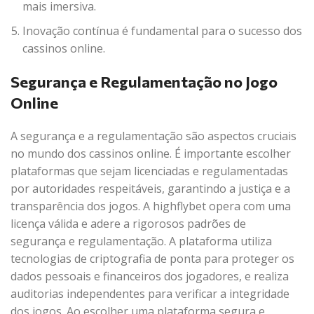
mais imersiva.
Inovação contínua é fundamental para o sucesso dos
cassinos online.
Segurança e Regulamentação no Jogo
Online
A segurança e a regulamentação são aspectos cruciais
no mundo dos cassinos online. É importante escolher
plataformas que sejam licenciadas e regulamentadas
por autoridades respeitáveis, garantindo a justiça e a
transparência dos jogos. A highflybet opera com uma
licença válida e adere a rigorosos padrões de
segurança e regulamentação. A plataforma utiliza
tecnologias de criptografia de ponta para proteger os
dados pessoais e financeiros dos jogadores, e realiza
auditorias independentes para verificar a integridade
dos jogos. Ao escolher uma plataforma segura e