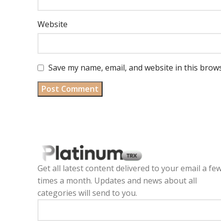
Website
Save my name, email, and website in this brow
Get all latest content delivered to your email a fe
times a month. Updates and news about all
categories will send to you.