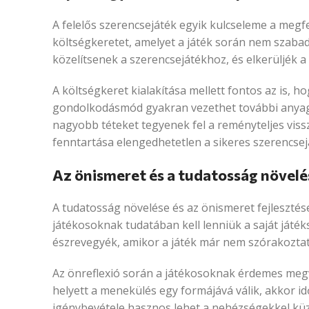
A felelős szerencsejáték egyik kulcseleme a megf
költségkeretet, amelyet a játék során nem szabad
közelítsenek a szerencsejátékhoz, és elkerüljék a
A költségkeret kialakítása mellett fontos az is, h
gondolkodásmód gyakran vezethet további anyagi
nagyobb téteket tegyenek fel a reményteljes viss
fenntartása elengedhetetlen a sikeres szerencsej
Az önismeret és a tudatosság növelé
A tudatosság növelése és az önismeret fejlesztése
játékosoknak tudatában kell lenniük a saját játé
észrevegyék, amikor a játék már nem szórakoztat
Az önreflexió során a játékosoknak érdemes megvi
helyett a menekülés egy formájává válik, akkor id
igénybevétele hasznos lehet a nehézségekkel kü