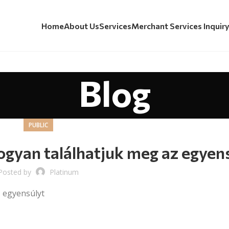
Home
About Us
Services
Merchant Services Inquir
Blog
PUBLIC
ogyan találhatjuk meg az egyen
Posted by
Platinum
z egyensúlyt