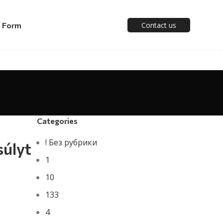
y Form
Contact us
Categories
! Без рубрики
súlyt
1
10
133
4