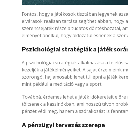
Fontos, hogy a játékosok tisztában legyenek azza
elvárások reálisan tartása segíthet abban, hogy a 
szerencsejáték része a tudatos döntéshozatal, am
élményét anélkül, hogy áldozatul esnének a sze
Pszichológiai stratégiák a játék sorá
A pszichológiai stratégiák alkalmazása a felelős
kezeljék a játékélményeiket. A saját érzelmeink m
szorongó, hajlamosabb lehet túllépni a játék ker
mint például a meditáció vagy a sport.
Továbbá, érdemes lehet a játék időkereteit előre 
töltsenek a kaszinókban, ami hosszú távon prob
pénzét védi meg, hanem a szórakozást is fenntartj
A pénzügyi tervezés szerepe