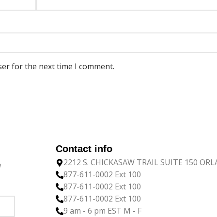
ser for the next time I comment.
Contact info
2212 S. CHICKASAW TRAIL SUITE 150 OR
w
877-611-0002 Ext 100
877-611-0002 Ext 100
877-611-0002 Ext 100
9 am - 6 pm EST M - F