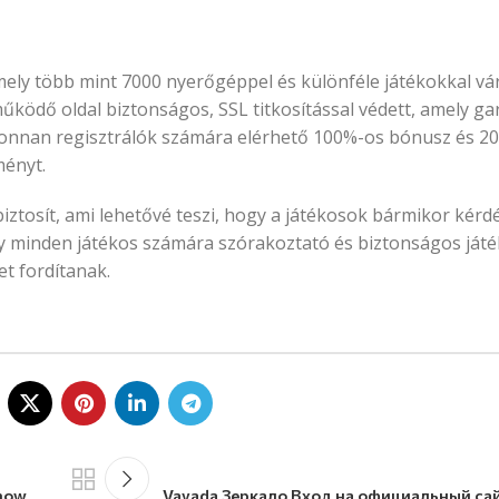
mely több mint 7000 nyerőgéppel és különféle játékokkal vár
ködő oldal biztonságos, SSL titkosítással védett, amely gar
újonnan regisztrálók számára elérhető 100%-os bónusz és 2
ményt.
biztosít, ami lehetővé teszi, hogy a játékosok bármikor kérd
ogy minden játékos számára szórakoztató és biztonságos ját
et fordítanak.
know
Vavada Зеркало Вход на официальный сай