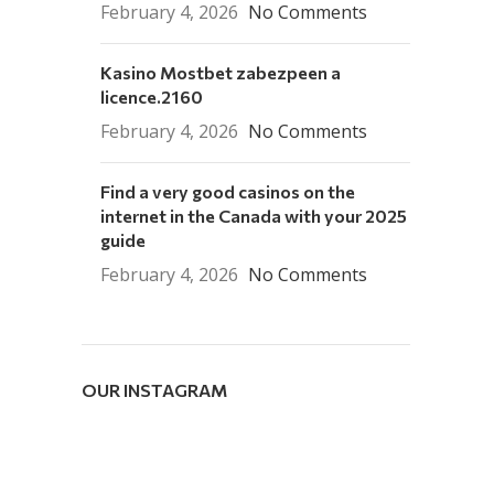
February 4, 2026
No Comments
Kasino Mostbet zabezpeen a
licence.2160
February 4, 2026
No Comments
Find a very good casinos on the
internet in the Canada with your 2025
guide
February 4, 2026
No Comments
OUR INSTAGRAM