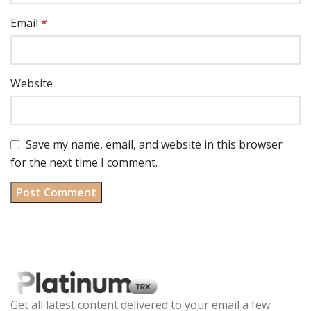
Email
*
Website
Save my name, email, and website in this browser
for the next time I comment.
Get all latest content delivered to your email a few