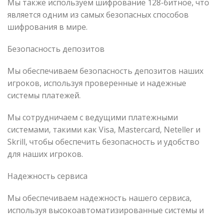
Мы также используем шифрование 128-битное, что
является одним из самых безопасных способов
шифрования в мире.
Безопасность депозитов
Мы обеспечиваем безопасность депозитов наших
игроков, используя проверенные и надежные
системы платежей.
Мы сотрудничаем с ведущими платежными
системами, такими как Visa, Mastercard, Neteller и
Skrill, чтобы обеспечить безопасность и удобство
для наших игроков.
Надежность сервиса
Мы обеспечиваем надежность нашего сервиса,
используя высокоавтоматизированные системы и