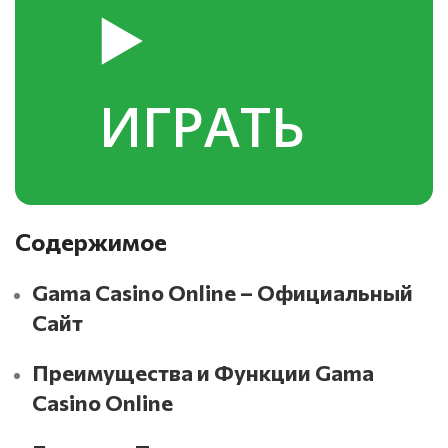
▶️
ИГРАТЬ
Содержимое
Gama Casino Online – Официальный
Сайт
Преимущества и Функции Gama
Casino Online