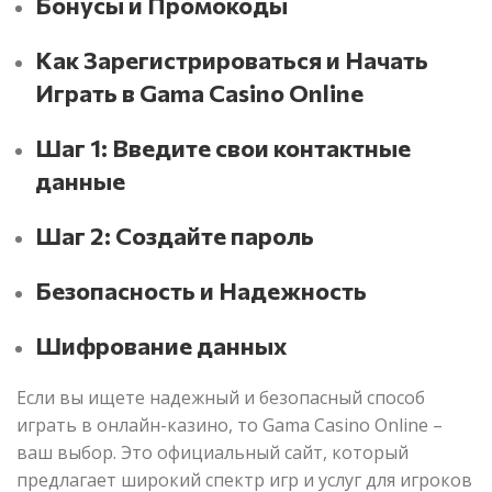
Бонусы и Промокоды
Как Зарегистрироваться и Начать
Играть в Gama Casino Online
Шаг 1: Введите свои контактные
данные
Шаг 2: Создайте пароль
Безопасность и Надежность
Шифрование данных
Если вы ищете надежный и безопасный способ
играть в онлайн-казино, то Gama Casino Online –
ваш выбор. Это официальный сайт, который
предлагает широкий спектр игр и услуг для игроков