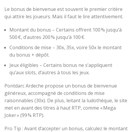
Le bonus de bienvenue est souvent le premier critère
qui attire les joueurs. Mais il faut le lire attentivement.
Montant du bonus – Certains offrent 100 % jusqu’à
500 €, d’autres 200 % jusqu’à 100 €.
Conditions de mise – 30x, 35x, voire 50x le montant
du bonus + dépôt.
Jeux éligibles – Certains bonus ne s’appliquent
qu’aux slots, d’autres à tous les jeux.
Pontdarc Ardeche propose un bonus de bienvenue
généreux, accompagné de conditions de mise
raisonnables (30x). De plus, leitant la ludothèque, le site
met en avant des titres à haut RTP, comme « Mega
Joker » (99 % RTP).
Pro Tip : Avant d’accepter un bonus, calculez le montant