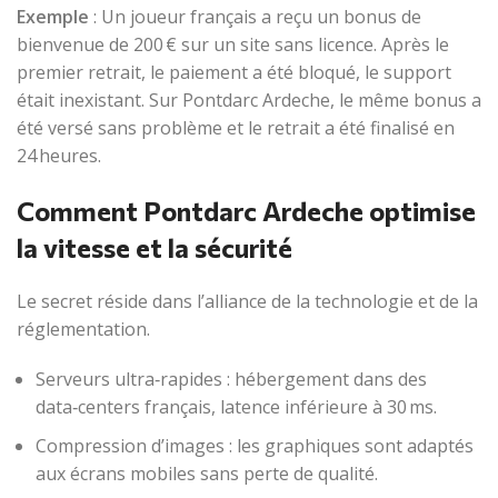
Exemple
: Un joueur français a reçu un bonus de
bienvenue de 200 € sur un site sans licence. Après le
premier retrait, le paiement a été bloqué, le support
était inexistant. Sur Pontdarc Ardeche, le même bonus a
été versé sans problème et le retrait a été finalisé en
24 heures.
Comment Pontdarc Ardeche optimise
la vitesse et la sécurité
Le secret réside dans l’alliance de la technologie et de la
réglementation.
Serveurs ultra‑rapides : hébergement dans des
data‑centers français, latence inférieure à 30 ms.
Compression d’images : les graphiques sont adaptés
aux écrans mobiles sans perte de qualité.