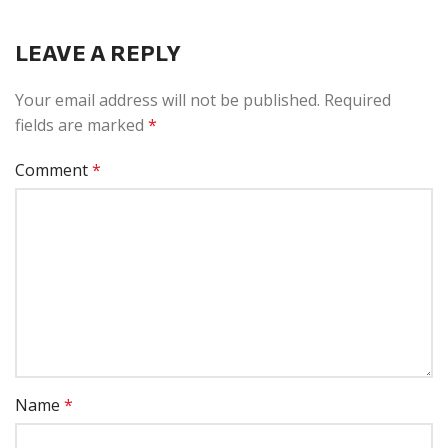
LEAVE A REPLY
Your email address will not be published.
Required
fields are marked
*
Comment
*
Name
*