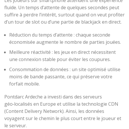
Les joueurs sur smartphone attendent une expérience
fluide. Un temps d’attente de quelques secondes peut
suffire à perdre l’intérêt, surtout quand on veut profiter
d’un tour de slot ou d’une partie de blackjack en direct.
Réduction du temps d’attente : chaque seconde
économisée augmente le nombre de parties jouées.
Meilleure réactivité : les jeux en direct nécessitent
une connexion stable pour éviter les coupures.
Consommation de données : un site optimisé utilise
moins de bande passante, ce qui préserve votre
forfait mobile.
Pontdarc Ardeche a investi dans des serveurs
géo‑localisés en Europe et utilise la technologie CDN
(Content Delivery Network). Ainsi, les données
voyagent sur le chemin le plus court entre le joueur et
le serveur.