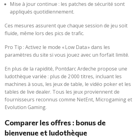
Mise à jour continue : les patches de sécurité sont
appliqués quotidiennement.
Ces mesures assurent que chaque session de jeu soit
fluide, même lors des pics de trafic.
Pro Tip : Activez le mode « Low Data » dans les
paramètres du site si vous jouez avec un forfait limité.
En plus de la rapidité, Pontdarc Ardeche propose une
ludothèque variée : plus de 2 000 titres, incluant les
machines à sous, les jeux de table, le vidéo poker et les
tables de live dealer. Tous les jeux proviennent de
fournisseurs reconnus comme NetEnt, Microgaming et
Evolution Gaming.
Comparer les offres : bonus de
bienvenue et ludothèque