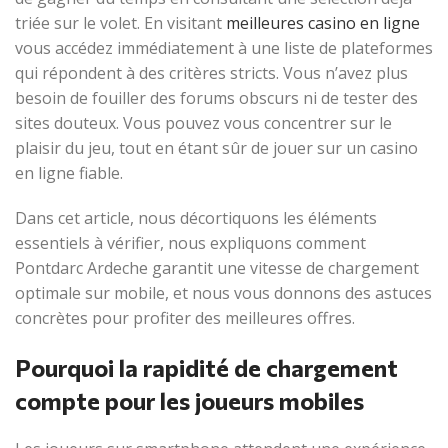
triée sur le volet. En visitant
meilleures casino en ligne
vous accédez immédiatement à une liste de plateformes
qui répondent à des critères stricts. Vous n’avez plus
besoin de fouiller des forums obscurs ni de tester des
sites douteux. Vous pouvez vous concentrer sur le
plaisir du jeu, tout en étant sûr de jouer sur un casino
en ligne fiable.
Dans cet article, nous décortiquons les éléments
essentiels à vérifier, nous expliquons comment
Pontdarc Ardeche garantit une vitesse de chargement
optimale sur mobile, et nous vous donnons des astuces
concrètes pour profiter des meilleures offres.
Pourquoi la rapidité de chargement
compte pour les joueurs mobiles