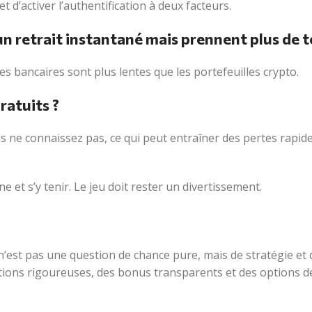
et d’activer l’authentification à deux facteurs.
un retrait instantané mais prennent plus de 
s bancaires sont plus lentes que les portefeuilles crypto.
ratuits ?
us ne connaissez pas, ce qui peut entraîner des pertes rapide
e et s’y tenir. Le jeu doit rester un divertissement.
 n’est pas une question de chance pure, mais de stratégie et 
tions rigoureuses, des bonus transparents et des options de