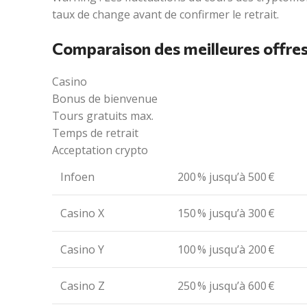
taux de change avant de confirmer le retrait.
Comparaison des meilleures offres
Casino
Bonus de bienvenue
Tours gratuits max.
Temps de retrait
Acceptation crypto
Infoen
200 % jusqu’à 500 €
Casino X
150 % jusqu’à 300 €
Casino Y
100 % jusqu’à 200 €
Casino Z
250 % jusqu’à 600 €