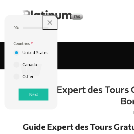
0%
Countries
*
United States
Canada
Other
Guide Expert des Tours G
Next
Bon
Guide Expert des Tours Gratu