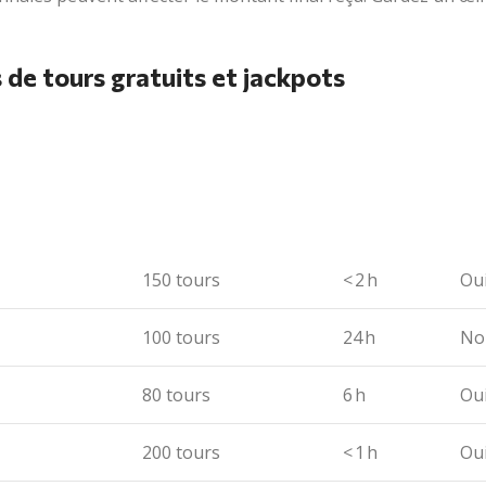
 de tours gratuits et jackpots
150 tours
< 2 h
Ou
100 tours
24 h
No
80 tours
6 h
Ou
200 tours
< 1 h
Ou