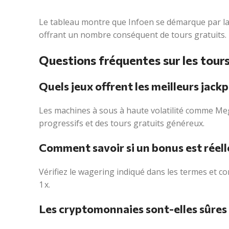
Le tableau montre que Infoen se démarque par la r
offrant un nombre conséquent de tours gratuits.
Questions fréquentes sur les tours 
Quels jeux offrent les meilleurs jackp
Les machines à sous à haute volatilité comme M
progressifs et des tours gratuits généreux.
Comment savoir si un bonus est réell
Vérifiez le wagering indiqué dans les termes et c
1 x.
Les cryptomonnaies sont-elles sûres 