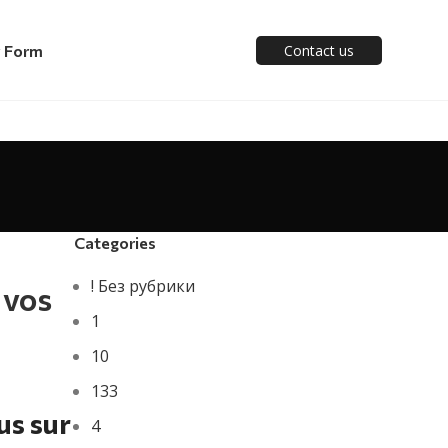
y Form
Contact us
Categories
! Без рубрики
 vos
1
10
133
us sur
4