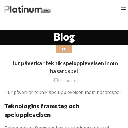
Blog
PUBLIC
Hur påverkar teknik spelupplevelsen inom
hasardspel
Platinum
Hur påverkar teknik spelupplevelsen inom hasardspel
Teknologins framsteg och
spelupplevelsen