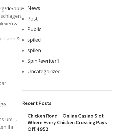
News
org/de/app
schlagen.
Post
plexen &
Public
er Tann &
spiled
spilen
SpinRewriter1
Uncategorized
bar
Recent Posts
ige
Chicken Road – Online Casino Slot
ss um …
Where Every Chicken Crossing Pays
en ihr
Off.4952