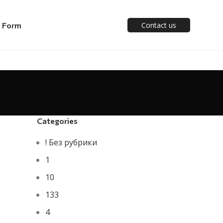
y Form
Contact us
Categories
! Без рубрики
1
10
133
4