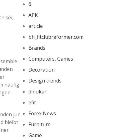
6
APK
h sei,
article
bh_fitclubreformer.com
Brands
Computers, Games
nsemble
kunden
Decoration
er
Design trends
em haufig
dinokar
angen
efit
Forex News
nden jur.
d bleibt
Furniture
iner
Game