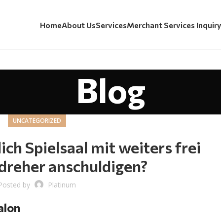
Home
About Us
Services
Merchant Services Inquir
Blog
UNCATEGORIZED
ch Spielsaal mit weiters frei
dreher anschuldigen?
Posted by
Platinum
alon