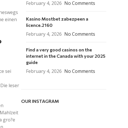
February 4, 2026
No Comments
eineswegs
Kasino Mostbet zabezpeen a
ne einen
licence.2160
February 4, 2026
No Comments
o
Find a very good casinos on the
internet in the Canada with your 2025
guide
e sei
February 4, 2026
No Comments
Die leser
OUR INSTAGRAM
en
 Mahlzeit
a gro?e
en