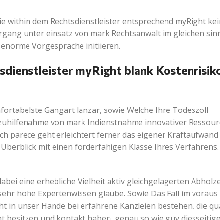
Sie within dem Rechtsdienstleister entsprechend myRight k
organg unter einsatz von mark Rechtsanwalt im gleichen sin
 enorme Vorgesprache initiieren.
sdienstleister myRight blank Kostenrisik
ortabelste Gangart lanzar, sowie Welche Ihre Todeszoll
 zuhilfenahme von mark Indienstnahme innovativer Ressourc
lich parece geht erleichtert ferner das eigener Kraftaufwand
berblick mit einen forderfahigen Klasse Ihres Verfahrens. 
dabei eine erhebliche Vielheit aktiv gleichgelagerten Abholz
 sehr hohe Expertenwissen glaube. Sowie Das Fall im voraus
ht in unser Hande bei erfahrene Kanzleien bestehen, die qu
cht besitzen und kontakt haben, genau so wie guy diesseitig