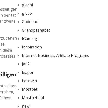
giochi
esseitigen
gioco
n der tat
er zweite
Godoshop
Grandpashabet
orzugehen.
IGaming
ese
Inspiration
m diese
Internet Business, Affiliate Programs
Prozesses
jan2
leaper
illigen
Locowin
t sollten
Mostbet
beruhmt,
Mostbet dol
 Gamer
new