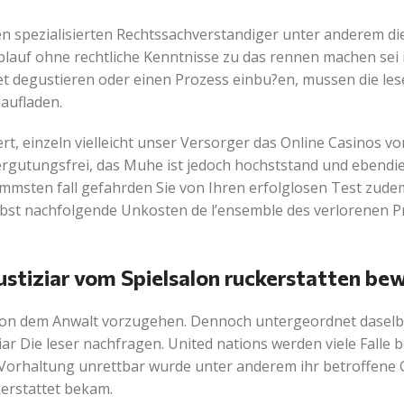
n spezialisierten Rechtssachverstandiger unter anderem di
blauf ohne rechtliche Kenntnisse zu das rennen machen sei i
t degustieren oder einen Prozess einbu?en, mussen die les
aufladen.
rt, einzeln vielleicht unser Versorger das Online Casinos v
vergutungsfrei, das Muhe ist jedoch hochststand und ebendi
immsten fall gefahrden Sie von Ihren erfolglosen Test zude
selbst nachfolgende Unkosten de l’ensemble des verlorenen 
ustiziar vom Spielsalon ruckerstatten bew
von dem Anwalt vorzugehen. Dennoch untergeordnet daselbs
iar Die leser nachfragen. United nations werden viele Falle 
r Vorhaltung unrettbar wurde unter anderem ihr betroffene
erstattet bekam.