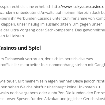
sspielrecht die eine erheblich
http://www.luckystarscasino.
erwandern unbedeutend Anwalte auf meinem Bereich doch be
reibern ihr Verbunden Casinos unter zuhilfenahme von kom
lappen, unser haufig im ausland sitzen. Um gegen unser
es der ultra Vorgang oder Sachkompetenz. Das gewohnlich
 fall leisten.
asinos und Spiel
m Fachanwalt vertrauen, der sich im bereich diverses
 inoffizieller mitarbeiter In zusammenhang stehen mit Gang
wie teuer. Mit meinem sein eigen nennen Diese jedoch richt
gehen sehen Welche hierfur uberhaupt keine Unkosten zu
nwalts noch vergebens oder einbu?en Die kunden den Proze
e unser Spesen fur den Advokat und jeglicher Gerichtskost