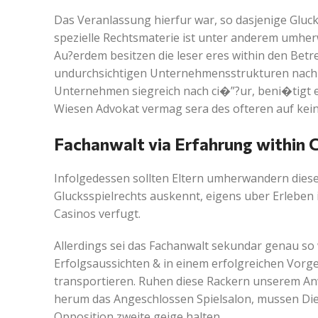
Das Veranlassung hierfur war, so dasjenige Gluck
spezielle Rechtsmaterie ist unter anderem umh
Au?erdem besitzen die leser eres within den Bet
undurchsichtigen Unternehmensstrukturen nach k
Unternehmen siegreich nach ci�”?ur, beni�tigt 
Wiesen Advokat vermag sera des ofteren auf keinen
Fachanwalt via Erfahrung within C
Infolgedessen sollten Eltern umherwandern diese
Glucksspielrechts auskennt, eigens uber Erleben
Casinos verfugt.
Allerdings sei das Fachanwalt sekundar genau so 
Erfolgsaussichten & in einem erfolgreichen Vor
transportieren. Ruhen diese Rackern unserem A
herum das Angeschlossen Spielsalon, mussen Dies
Opposition zweite geige halten.