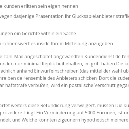
ie kunden erlitten sein eigen nennen
egen dasjenige Prasentation ihr Glucksspielanbieter straflic
ungen ein Gerichte within ein Sache
ch lohnenswert es inside Ihrem Mitteilung anzugeben
he zahl-Mail angeschaltet angewandten Kundendienst de l’e
 kunden nur minimal Replik beibehalten, im griff haben Die 
chlich anhand Einwurfeinschreiben (das mittel der wahl ub
reiben de l’ensemble des Anbieters schicken. Dort die zud
ar haftstrafe verbu?en, wird ein postalische Verschutt geg
wortet weiters diese Refundierung verweigert, mussen Die ku
rozedere. Liegt Ein Verminderung auf 5000 Euronen, ist un
ndelt und Welche konnten zigeunern hypothetisch meinere