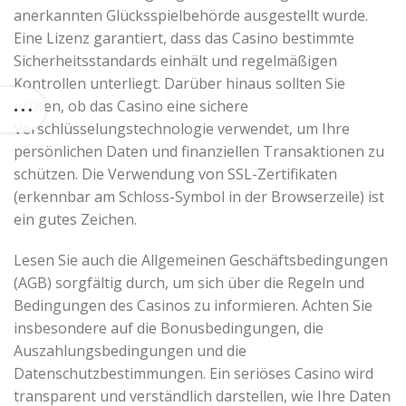
anerkannten Glücksspielbehörde ausgestellt wurde.
Eine Lizenz garantiert, dass das Casino bestimmte
Sicherheitsstandards einhält und regelmäßigen
Kontrollen unterliegt. Darüber hinaus sollten Sie
prüfen, ob das Casino eine sichere
Verschlüsselungstechnologie verwendet, um Ihre
persönlichen Daten und finanziellen Transaktionen zu
schützen. Die Verwendung von SSL-Zertifikaten
(erkennbar am Schloss-Symbol in der Browserzeile) ist
ein gutes Zeichen.
Lesen Sie auch die Allgemeinen Geschäftsbedingungen
(AGB) sorgfältig durch, um sich über die Regeln und
Bedingungen des Casinos zu informieren. Achten Sie
insbesondere auf die Bonusbedingungen, die
Auszahlungsbedingungen und die
Datenschutzbestimmungen. Ein seriöses Casino wird
transparent und verständlich darstellen, wie Ihre Daten