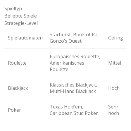
Spieltyp
Beliebte Spiele
Strategie-Level
Starburst, Book of Ra,
Spielautomaten
Gering
Gonzo’s Quest
Europäisches Roulette,
Roulette
Amerikanisches
Mittel
Roulette
Klassisches Blackjack,
Blackjack
Hoch
Multi-Hand Blackjack
Texas Hold’em,
Sehr
Poker
Caribbean Stud Poker
hoch