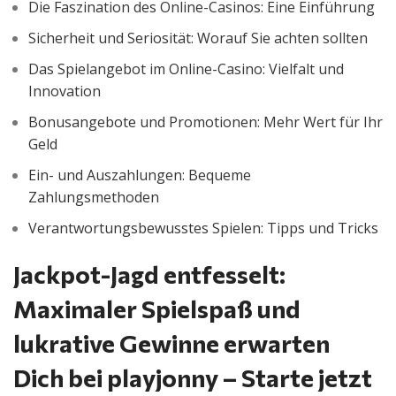
Die Faszination des Online-Casinos: Eine Einführung
Sicherheit und Seriosität: Worauf Sie achten sollten
Das Spielangebot im Online-Casino: Vielfalt und
Innovation
Bonusangebote und Promotionen: Mehr Wert für Ihr
Geld
Ein- und Auszahlungen: Bequeme
Zahlungsmethoden
Verantwortungsbewusstes Spielen: Tipps und Tricks
Jackpot-Jagd entfesselt:
Maximaler Spielspaß und
lukrative Gewinne erwarten
Dich bei playjonny – Starte jetzt