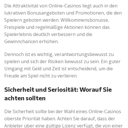
Die Attraktivität von Online-Casinos liegt auch in den
lukrativen Bonusangeboten und Promotionen, die den
Spielern geboten werden. Willkommensbonusse,
Freispiele und regelmäßige Aktionen können das
Spielerlebnis deutlich verbessern und die
Gewinnchancen erhöhen.
Dennoch ist es wichtig, verantwortungsbewusst zu
spielen und sich der Risiken bewusst zu sein. Ein guter
Umgang mit Geld und Zeit ist entscheidend, um die
Freude am Spiel nicht zu verlieren.
Sicherheit und Seriosität: Worauf Sie
achten sollten
Die Sicherheit sollte bei der Wahl eines Online-Casinos
oberste Priorität haben. Achten Sie darauf, dass der
Anbieter über eine gültige Lizenz verfügt, die von einer