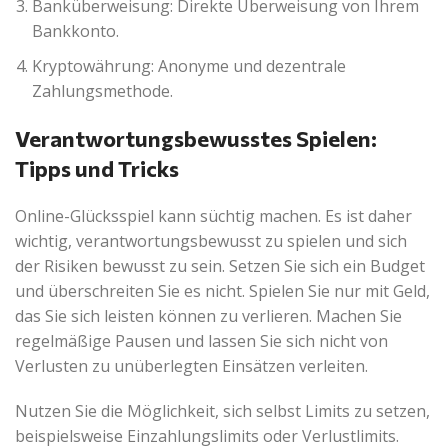
Banküberweisung: Direkte Überweisung von Ihrem
Bankkonto.
Kryptowährung: Anonyme und dezentrale
Zahlungsmethode.
Verantwortungsbewusstes Spielen:
Tipps und Tricks
Online-Glücksspiel kann süchtig machen. Es ist daher
wichtig, verantwortungsbewusst zu spielen und sich
der Risiken bewusst zu sein. Setzen Sie sich ein Budget
und überschreiten Sie es nicht. Spielen Sie nur mit Geld,
das Sie sich leisten können zu verlieren. Machen Sie
regelmäßige Pausen und lassen Sie sich nicht von
Verlusten zu unüberlegten Einsätzen verleiten.
Nutzen Sie die Möglichkeit, sich selbst Limits zu setzen,
beispielsweise Einzahlungslimits oder Verlustlimits.