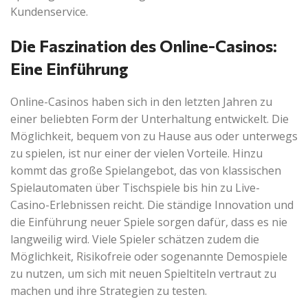
Kundenservice.
Die Faszination des Online-Casinos:
Eine Einführung
Online-Casinos haben sich in den letzten Jahren zu
einer beliebten Form der Unterhaltung entwickelt. Die
Möglichkeit, bequem von zu Hause aus oder unterwegs
zu spielen, ist nur einer der vielen Vorteile. Hinzu
kommt das große Spielangebot, das von klassischen
Spielautomaten über Tischspiele bis hin zu Live-
Casino-Erlebnissen reicht. Die ständige Innovation und
die Einführung neuer Spiele sorgen dafür, dass es nie
langweilig wird. Viele Spieler schätzen zudem die
Möglichkeit, Risikofreie oder sogenannte Demospiele
zu nutzen, um sich mit neuen Spieltiteln vertraut zu
machen und ihre Strategien zu testen.