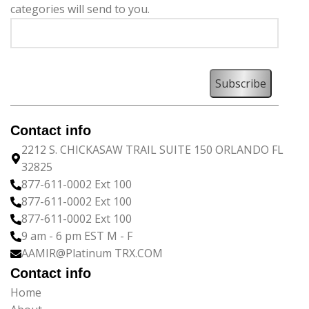
categories will send to you.
Contact info
2212 S. CHICKASAW TRAIL SUITE 150 ORLANDO FL
32825
877-611-0002 Ext 100
877-611-0002 Ext 100
877-611-0002 Ext 100
9 am - 6 pm EST M - F
AAMIR@Platinum TRX.COM
Contact info
Home