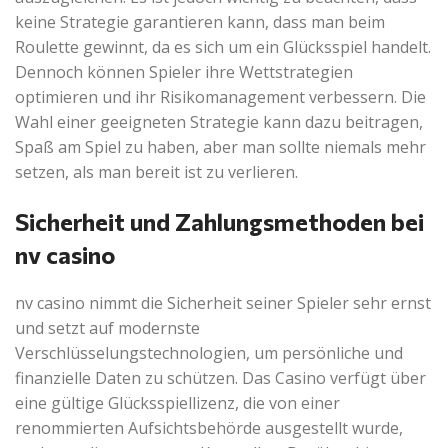
keine Strategie garantieren kann, dass man beim
Roulette gewinnt, da es sich um ein Glücksspiel handelt.
Dennoch können Spieler ihre Wettstrategien
optimieren und ihr Risikomanagement verbessern. Die
Wahl einer geeigneten Strategie kann dazu beitragen,
Spaß am Spiel zu haben, aber man sollte niemals mehr
setzen, als man bereit ist zu verlieren.
Sicherheit und Zahlungsmethoden bei
nv casino
nv casino nimmt die Sicherheit seiner Spieler sehr ernst
und setzt auf modernste
Verschlüsselungstechnologien, um persönliche und
finanzielle Daten zu schützen. Das Casino verfügt über
eine gültige Glücksspiellizenz, die von einer
renommierten Aufsichtsbehörde ausgestellt wurde,