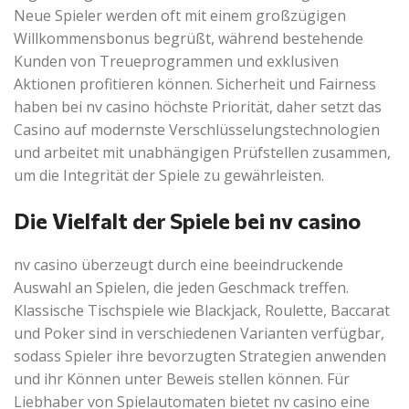
Neue Spieler werden oft mit einem großzügigen
Willkommensbonus begrüßt, während bestehende
Kunden von Treueprogrammen und exklusiven
Aktionen profitieren können. Sicherheit und Fairness
haben bei nv casino höchste Priorität, daher setzt das
Casino auf modernste Verschlüsselungstechnologien
und arbeitet mit unabhängigen Prüfstellen zusammen,
um die Integrität der Spiele zu gewährleisten.
Die Vielfalt der Spiele bei nv casino
nv casino überzeugt durch eine beeindruckende
Auswahl an Spielen, die jeden Geschmack treffen.
Klassische Tischspiele wie Blackjack, Roulette, Baccarat
und Poker sind in verschiedenen Varianten verfügbar,
sodass Spieler ihre bevorzugten Strategien anwenden
und ihr Können unter Beweis stellen können. Für
Liebhaber von Spielautomaten bietet nv casino eine