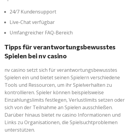
24/7 Kundensupport
Live-Chat verfügbar
Umfangreicher FAQ-Bereich
Tipps für verantwortungsbewusstes
Spielen bei nv casino
nv casino setzt sich für verantwortungsbewusstes
Spielen ein und bietet seinen Spielern verschiedene
Tools und Ressourcen, um ihr Spielverhalten zu
kontrollieren. Spieler können beispielsweise
Einzahlungslimits festlegen, Verlustlimits setzen oder
sich von der Teilnahme an Spielen ausschließen.
Darüber hinaus bietet nv casino Informationen und
Links zu Organisationen, die Spielsuchtproblemen
unterstützen.