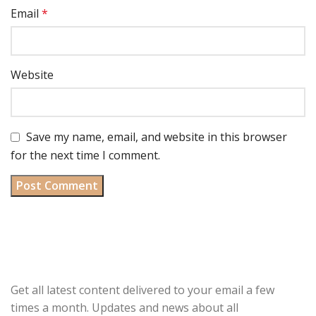
Email
*
Website
Save my name, email, and website in this browser
for the next time I comment.
Get all latest content delivered to your email a few
times a month. Updates and news about all