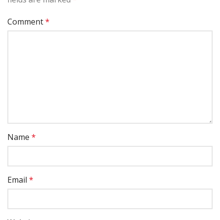
Comment
*
Name
*
Email
*