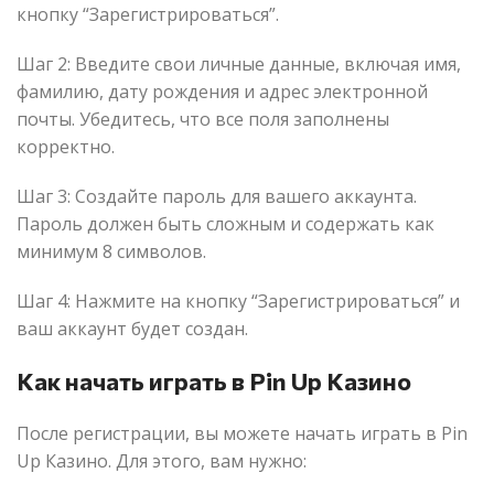
кнопку “Зарегистрироваться”.
Шаг 2: Введите свои личные данные, включая имя,
фамилию, дату рождения и адрес электронной
почты. Убедитесь, что все поля заполнены
корректно.
Шаг 3: Создайте пароль для вашего аккаунта.
Пароль должен быть сложным и содержать как
минимум 8 символов.
Шаг 4: Нажмите на кнопку “Зарегистрироваться” и
ваш аккаунт будет создан.
Как начать играть в Pin Up Казино
После регистрации, вы можете начать играть в Pin
Up Казино. Для этого, вам нужно: