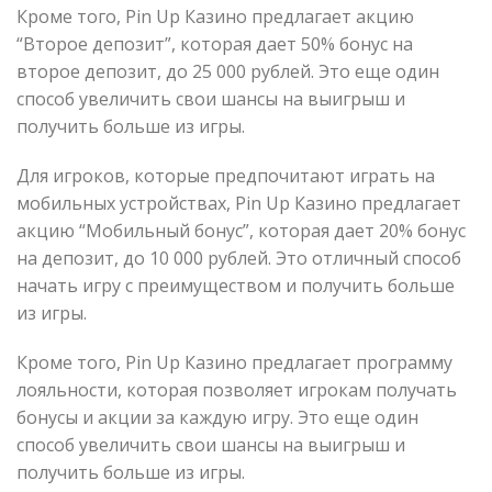
Кроме того, Pin Up Казино предлагает акцию
“Второе депозит”, которая дает 50% бонус на
второе депозит, до 25 000 рублей. Это еще один
способ увеличить свои шансы на выигрыш и
получить больше из игры.
Для игроков, которые предпочитают играть на
мобильных устройствах, Pin Up Казино предлагает
акцию “Мобильный бонус”, которая дает 20% бонус
на депозит, до 10 000 рублей. Это отличный способ
начать игру с преимуществом и получить больше
из игры.
Кроме того, Pin Up Казино предлагает программу
лояльности, которая позволяет игрокам получать
бонусы и акции за каждую игру. Это еще один
способ увеличить свои шансы на выигрыш и
получить больше из игры.