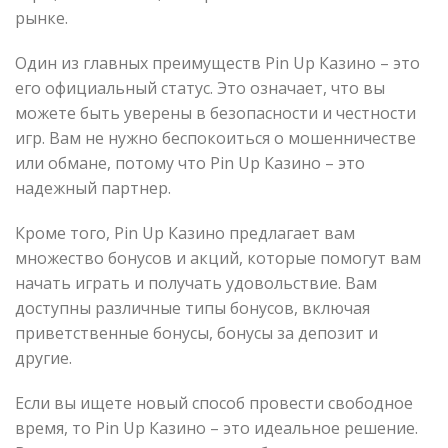
рынке.
Один из главных преимуществ Pin Up Казино – это
его официальный статус. Это означает, что вы
можете быть уверены в безопасности и честности
игр. Вам не нужно беспокоиться о мошенничестве
или обмане, потому что Pin Up Казино – это
надежный партнер.
Кроме того, Pin Up Казино предлагает вам
множество бонусов и акций, которые помогут вам
начать играть и получать удовольствие. Вам
доступны различные типы бонусов, включая
приветственные бонусы, бонусы за депозит и
другие.
Если вы ищете новый способ провести свободное
время, то Pin Up Казино – это идеальное решение.