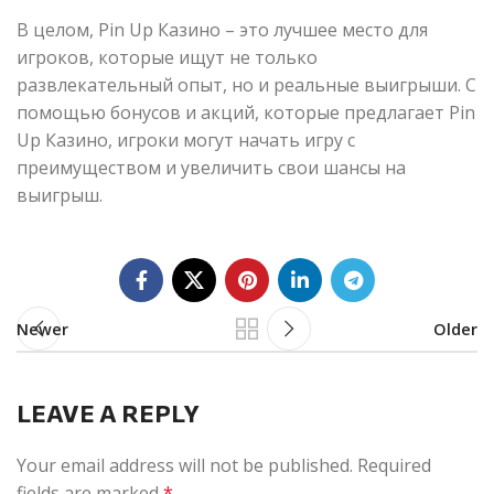
В целом, Pin Up Казино – это лучшее место для
игроков, которые ищут не только
развлекательный опыт, но и реальные выигрыши. С
помощью бонусов и акций, которые предлагает Pin
Up Казино, игроки могут начать игру с
преимуществом и увеличить свои шансы на
выигрыш.
Newer
Older
LEAVE A REPLY
Your email address will not be published.
Required
fields are marked
*