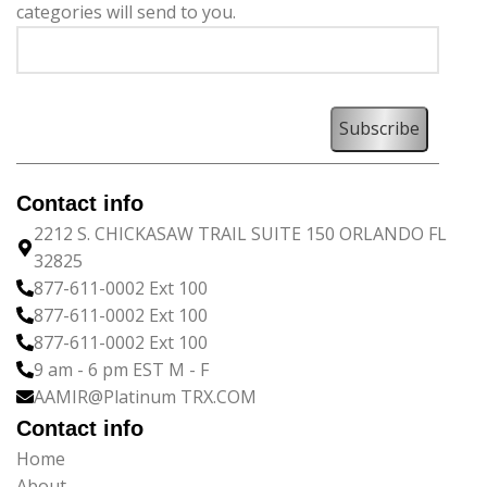
categories will send to you.
Contact info
2212 S. CHICKASAW TRAIL SUITE 150 ORLANDO FL
32825
877-611-0002 Ext 100
877-611-0002 Ext 100
877-611-0002 Ext 100
9 am - 6 pm EST M - F
AAMIR@Platinum TRX.COM
Contact info
Home
About