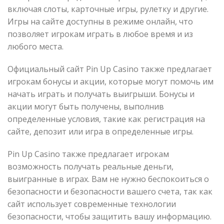
включая слоты, карточные игры, рулетку и другие.
Игры на сайте доступны в режиме онлайн, что
позволяет игрокам играть в любое время и из
любого места.
Официальный сайт Pin Up Casino также предлагает
игрокам бонусы и акции, которые могут помочь им
начать играть и получать выигрыши. Бонусы и
акции могут быть получены, выполнив
определенные условия, такие как регистрация на
сайте, депозит или игра в определенные игры.
Pin Up Casino также предлагает игрокам
возможность получать реальные деньги,
выигранные в играх. Вам не нужно беспокоиться о
безопасности и безопасности вашего счета, так как
сайт использует современные технологии
безопасности, чтобы защитить вашу информацию.