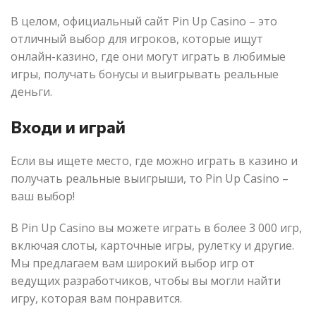
В целом, официальный сайт Pin Up Casino – это
отличный выбор для игроков, которые ищут
онлайн-казино, где они могут играть в любимые
игры, получать бонусы и выигрывать реальные
деньги.
Входи и играй
Если вы ищете место, где можно играть в казино и
получать реальные выигрыши, то Pin Up Casino –
ваш выбор!
В Pin Up Casino вы можете играть в более 3 000 игр,
включая слоты, карточные игры, рулетку и другие.
Мы предлагаем вам широкий выбор игр от
ведущих разработчиков, чтобы вы могли найти
игру, которая вам понравится.