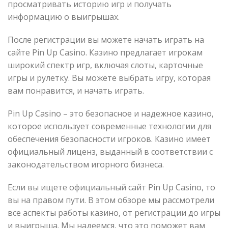
просматривать историю игр и получать
информацию о выигрышах.
После регистрации вы можете начать играть на
сайте Pin Up Casino. Казино предлагает игрокам
широкий спектр игр, включая слоты, карточные
игры и рулетку. Вы можете выбрать игру, которая
вам понравится, и начать играть.
Pin Up Casino – это безопасное и надежное казино,
которое использует современные технологии для
обеспечения безопасности игроков. Казино имеет
официальный лиценз, выданный в соответствии с
законодательством игорного бизнеса.
Если вы ищете официальный сайт Pin Up Casino, то
вы на правом пути. В этом обзоре мы рассмотрели
все аспекты работы казино, от регистрации до игры
и выигрыша. Мы надеемся, что это поможет вам