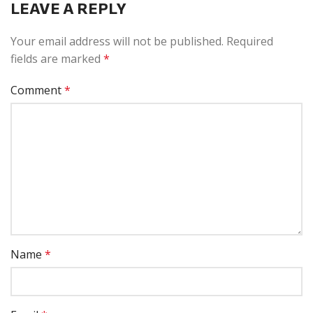
LEAVE A REPLY
Your email address will not be published.
Required
fields are marked
*
Comment
*
Name
*