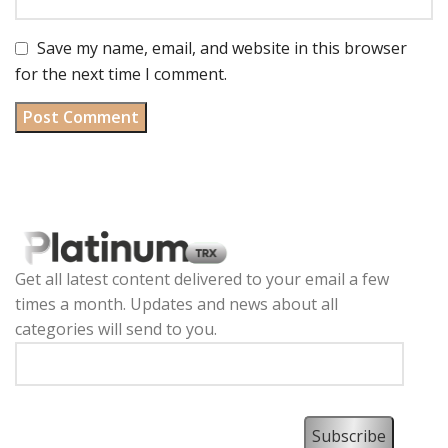
Save my name, email, and website in this browser
for the next time I comment.
Get all latest content delivered to your email a few
times a month. Updates and news about all
categories will send to you.