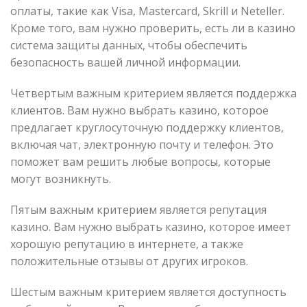
оплаты, такие как Visa, Mastercard, Skrill и Neteller.
Кроме того, вам нужно проверить, есть ли в казино
система защиты данных, чтобы обеспечить
безопасность вашей личной информации.
Четвертым важным критерием является поддержка
клиентов. Вам нужно выбрать казино, которое
предлагает круглосуточную поддержку клиентов,
включая чат, электронную почту и телефон. Это
поможет вам решить любые вопросы, которые
могут возникнуть.
Пятым важным критерием является репутация
казино. Вам нужно выбрать казино, которое имеет
хорошую репутацию в интернете, а также
положительные отзывы от других игроков.
Шестым важным критерием является доступность