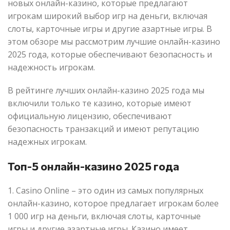
новых онлайн-казино, которые предлагают
игрокам широкий выбор игр на деньги, включая
слоты, карточные игры и другие азартные игры. В
этом обзоре мы рассмотрим лучшие онлайн-казино
2025 года, которые обеспечивают безопасность и
надежность игрокам.
В рейтинге лучших онлайн-казино 2025 года мы
включили только те казино, которые имеют
официальную лицензию, обеспечивают
безопасность транзакций и имеют репутацию
надежных игрокам.
Топ-5 онлайн-казино 2025 года
1. Casino Online – это один из самых популярных
онлайн-казино, которое предлагает игрокам более
1 000 игр на деньги, включая слоты, карточные
игры и другие азартные игры. Казино имеет