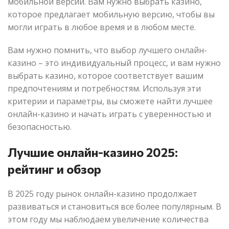
мобильной версии. Вам нужно выбрать казино,
которое предлагает мобильную версию, чтобы вы
могли играть в любое время и в любом месте.
Вам нужно помнить, что выбор лучшего онлайн-
казино – это индивидуальный процесс, и вам нужно
выбрать казино, которое соответствует вашим
предпочтениям и потребностям. Используя эти
критерии и параметры, вы сможете найти лучшее
онлайн-казино и начать играть с уверенностью и
безопасностью.
Лучшие онлайн-казино 2025:
рейтинг и обзор
В 2025 году рынок онлайн-казино продолжает
развиваться и становиться все более популярным. В
этом году мы наблюдаем увеличение количества