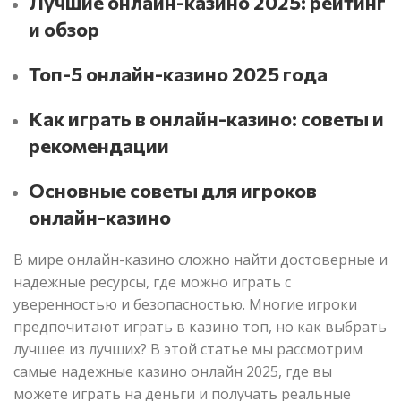
Лучшие онлайн-казино 2025: рейтинг
и обзор
Топ-5 онлайн-казино 2025 года
Как играть в онлайн-казино: советы и
рекомендации
Основные советы для игроков
онлайн-казино
В мире онлайн-казино сложно найти достоверные и
надежные ресурсы, где можно играть с
уверенностью и безопасностью. Многие игроки
предпочитают играть в казино топ, но как выбрать
лучшее из лучших? В этой статье мы рассмотрим
самые надежные казино онлайн 2025, где вы
можете играть на деньги и получать реальные