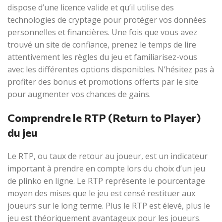
dispose d’une licence valide et qu’il utilise des
technologies de cryptage pour protéger vos données
personnelles et financières. Une fois que vous avez
trouvé un site de confiance, prenez le temps de lire
attentivement les règles du jeu et familiarisez-vous
avec les différentes options disponibles. N’hésitez pas à
profiter des bonus et promotions offerts par le site
pour augmenter vos chances de gains.
Comprendre le RTP (Return to Player)
du jeu
Le RTP, ou taux de retour au joueur, est un indicateur
important à prendre en compte lors du choix d’un jeu
de plinko en ligne. Le RTP représente le pourcentage
moyen des mises que le jeu est censé restituer aux
joueurs sur le long terme. Plus le RTP est élevé, plus le
jeu est théoriquement avantageux pour les joueurs.