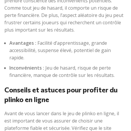
prendre conscience des inconvénients potentiels.
Comme tout jeu de hasard, il comporte un risque de
perte financière. De plus, l’aspect aléatoire du jeu peut
frustrer certains joueurs qui recherchent un contrôle
plus important sur les résultats.
Avantages :
Facilité d’apprentissage, grande
accessibilité, suspense élevé, potentiel de gain
rapide.
Inconvénients :
Jeu de hasard, risque de perte
financière, manque de contrôle sur les résultats.
Conseils et astuces pour profiter du
plinko en ligne
Avant de vous lancer dans le jeu de plinko en ligne, il
est important de vous assurer de choisir une
plateforme fiable et sécurisée. Vérifiez que le site