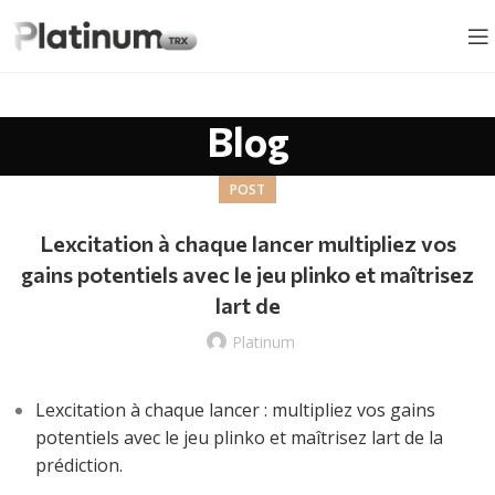
Blog
POST
Lexcitation à chaque lancer multipliez vos
gains potentiels avec le jeu plinko et maîtrisez
lart de
Platinum
Lexcitation à chaque lancer : multipliez vos gains
potentiels avec le jeu plinko et maîtrisez lart de la
prédiction.