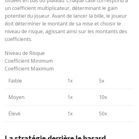
situées en bas du plateau. Chaque case correspond à
un coefficient multiplicateur, déterminant le gain
potentiel du joueur. Avant de lancer la bille, le joueur
doit déterminer le montant de sa mise et choisir le
niveau de risque, agissant ainsi sur les montants des
coefficients.
Niveau de Risque
Coefficient Minimum
Coefficient Maximum
Faible
1x
5x
Moyen
1x
10x
Élevé
1x
50x
La stratégie derrière le hasard