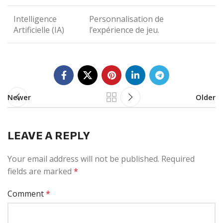
Intelligence
Personnalisation de
Artificielle (IA)
l’expérience de jeu.
Newer
Older
LEAVE A REPLY
Your email address will not be published.
Required
fields are marked
*
Comment
*