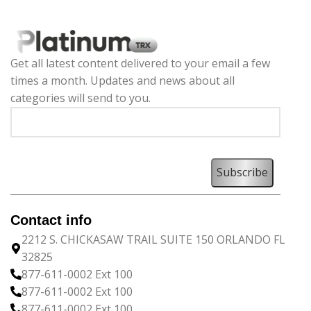
Get all latest content delivered to your email a few
times a month. Updates and news about all
categories will send to you.
Contact info
2212 S. CHICKASAW TRAIL SUITE 150 ORLANDO FL
32825
877-611-0002 Ext 100
877-611-0002 Ext 100
877-611-0002 Ext 100