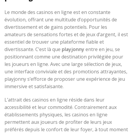
Le monde des casinos en ligne est en constante
évolution, offrant une multitude d’opportunités de
divertissement et de gains potentiels. Pour les
amateurs de sensations fortes et de jeux d’argent, il est
essentiel de trouver une plateforme fiable et
divertissante. C’est là que
playjonny
entre en jeu, se
positionnant comme une destination privilégiée pour
les joueurs en ligne. Avec une large sélection de jeux,
une interface conviviale et des promotions attrayantes,
playjonny s’efforce de proposer une expérience de jeu
immersive et satisfaisante.
L’attrait des casinos en ligne réside dans leur
accessibilité et leur commodité. Contrairement aux
établissements physiques, les casinos en ligne
permettent aux joueurs de profiter de leurs jeux
préférés depuis le confort de leur foyer, à tout moment