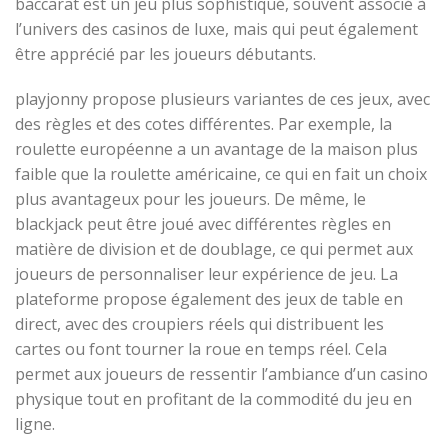
baccarat est un jeu plus sophistiqué, souvent associé à
l’univers des casinos de luxe, mais qui peut également
être apprécié par les joueurs débutants.
playjonny propose plusieurs variantes de ces jeux, avec
des règles et des cotes différentes. Par exemple, la
roulette européenne a un avantage de la maison plus
faible que la roulette américaine, ce qui en fait un choix
plus avantageux pour les joueurs. De même, le
blackjack peut être joué avec différentes règles en
matière de division et de doublage, ce qui permet aux
joueurs de personnaliser leur expérience de jeu. La
plateforme propose également des jeux de table en
direct, avec des croupiers réels qui distribuent les
cartes ou font tourner la roue en temps réel. Cela
permet aux joueurs de ressentir l’ambiance d’un casino
physique tout en profitant de la commodité du jeu en
ligne.