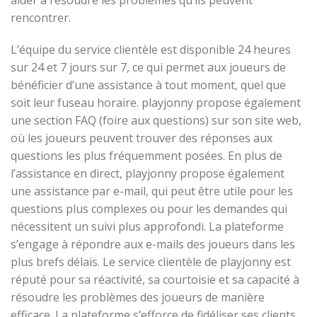
aider à résoudre les problèmes qu’ils peuvent
rencontrer.
L’équipe du service clientèle est disponible 24 heures
sur 24 et 7 jours sur 7, ce qui permet aux joueurs de
bénéficier d’une assistance à tout moment, quel que
soit leur fuseau horaire. playjonny propose également
une section FAQ (foire aux questions) sur son site web,
où les joueurs peuvent trouver des réponses aux
questions les plus fréquemment posées. En plus de
l’assistance en direct, playjonny propose également
une assistance par e-mail, qui peut être utile pour les
questions plus complexes ou pour les demandes qui
nécessitent un suivi plus approfondi. La plateforme
s’engage à répondre aux e-mails des joueurs dans les
plus brefs délais. Le service clientèle de playjonny est
réputé pour sa réactivité, sa courtoisie et sa capacité à
résoudre les problèmes des joueurs de manière
efficace. La plateforme s’efforce de fidéliser ses clients