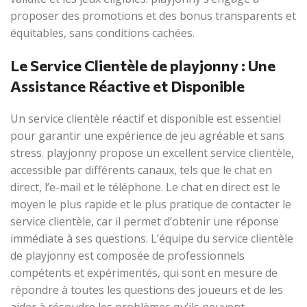
proposer des promotions et des bonus transparents et
équitables, sans conditions cachées.
Le Service Clientèle de playjonny : Une
Assistance Réactive et Disponible
Un service clientèle réactif et disponible est essentiel
pour garantir une expérience de jeu agréable et sans
stress. playjonny propose un excellent service clientèle,
accessible par différents canaux, tels que le chat en
direct, l’e-mail et le téléphone. Le chat en direct est le
moyen le plus rapide et le plus pratique de contacter le
service clientèle, car il permet d’obtenir une réponse
immédiate à ses questions. L’équipe du service clientèle
de playjonny est composée de professionnels
compétents et expérimentés, qui sont en mesure de
répondre à toutes les questions des joueurs et de les