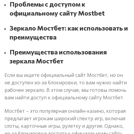
Проблемы с доступом к
официальному сайту Mostbet
Зеркало Мостбет: как использовать и
преимущества
Преимущества использования
зеркала Мостбет
Если вы ищете официальный сайт Мостбет, но он
не доступен из-за блокировки, то вам нужно найти
рабочее зеркало. В этом случае, мы готовы помочь
вам найти доступ к официальному сайту Мостбет.
Мостбет – это популярная онлайн-казино, которая
предлагает игрокам широкий спектр игр, включая
слоты, карточные игры, рулетку и другие. Однако,
из-за блокировки доступа к официальному сайту,