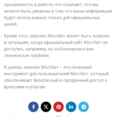
прозрачность в работе, что означает, что вы
можете быть уверены в том, что ваша информация
будет использована только для официальных
целей.
Кроме того, зеркало Мостбет может быть полезно
в ситуациях, когда официальный сайт Мостбет не
доступен, например, из-за блокировки или
технических проблем.
В целом, зеркало Мостбет – это полезный
инструмент для пользователей Мостбет, который
обеспечивает безопасный и прозрачный доступ к
функциям и услугам.