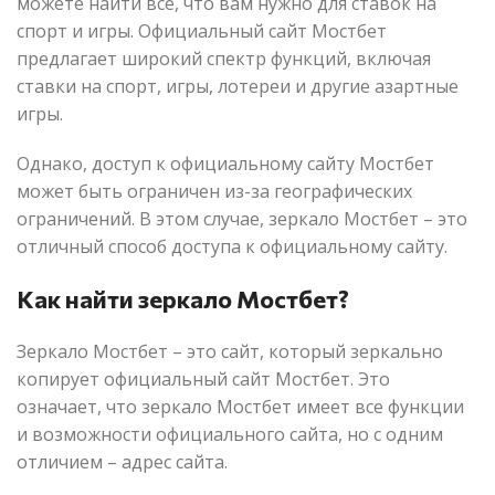
можете найти все, что вам нужно для ставок на
спорт и игры. Официальный сайт Мостбет
предлагает широкий спектр функций, включая
ставки на спорт, игры, лотереи и другие азартные
игры.
Однако, доступ к официальному сайту Мостбет
может быть ограничен из-за географических
ограничений. В этом случае, зеркало Мостбет – это
отличный способ доступа к официальному сайту.
Как найти зеркало Мостбет?
Зеркало Мостбет – это сайт, который зеркально
копирует официальный сайт Мостбет. Это
означает, что зеркало Мостбет имеет все функции
и возможности официального сайта, но с одним
отличием – адрес сайта.