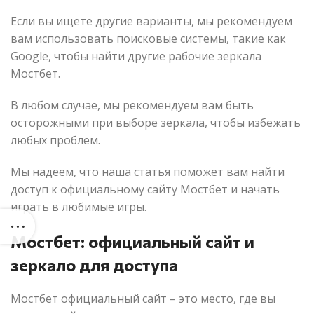
Если вы ищете другие варианты, мы рекомендуем
вам использовать поисковые системы, такие как
Google, чтобы найти другие рабочие зеркала
Мостбет.
В любом случае, мы рекомендуем вам быть
осторожными при выборе зеркала, чтобы избежать
любых проблем.
Мы надеем, что наша статья поможет вам найти
доступ к официальному сайту Мостбет и начать
играть в любимые игры.
Мостбет: официальный сайт и
зеркало для доступа
Мостбет официальный сайт – это место, где вы