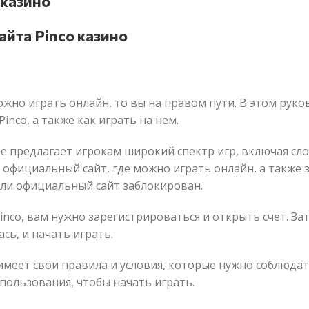
 казино
айта Pinco казино
ожно играть онлайн, то вы на правом пути. В этом руко
nco, а также как играть на нем.
ое предлагает игрокам широкий спектр игр, включая сло
т официальный сайт, где можно играть онлайн, а также 
сли официальный сайт заблокирован.
nco, вам нужно зарегистрироваться и открыть счет. За
сь, и начать играть.
имеет свои правила и условия, которые нужно соблюдат
спользования, чтобы начать играть.