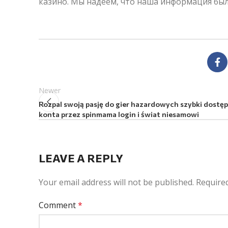
казино. Мы надеем, что наша информация была
Newer
Rozpal swoją pasję do gier hazardowych szybki dostęp
konta przez spinmama login i świat niesamowi
LEAVE A REPLY
Your email address will not be published.
Required
Comment
*