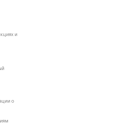
нкциях и
ый
ации о
циям