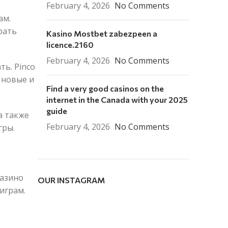
February 4, 2026
No Comments
ам.
рать
Kasino Mostbet zabezpeen a
licence.2160
February 4, 2026
No Comments
ть. Pinco
е новые и
Find a very good casinos on the
internet in the Canada with your 2025
guide
 а также
February 4, 2026
No Comments
гры.
казино
OUR INSTAGRAM
играм.