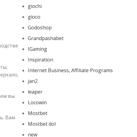
giochi
gioco
Godoshop
Grandpashabet
водстве
IGaming
Inspiration
ты,
Internet Business, Affiliate Programs
зеркало,
jan2
leaper
тем вы
Locowin
Mostbet
ь. Вам
Mostbet dol
new