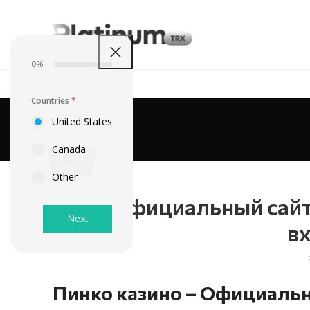
0%
Countries
*
United States
Canada
Other
– Официальный сайт 
Next
вх
Пинко казино – Официальны