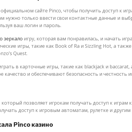
 официальном сайте Pinco, чтобы получить доступ к игр
ам нужно только ввести свои контактные данные и выб
льзуя ваш логин и пароль.
о зеркало
игру, которая вам понравилась, и начать игра
ские игры, такие как Book of Ra и Sizzling Hot, а такж
nzo’s Quest.
грать в карточные игры, такие как blackjack и baccarat,
ое качество и обеспечивают безопасность и честность и
, который позволяет игрокам получать доступ к играм 
олучать доступ к игровым автоматам, рулетке и другим 
ала Pinco казино