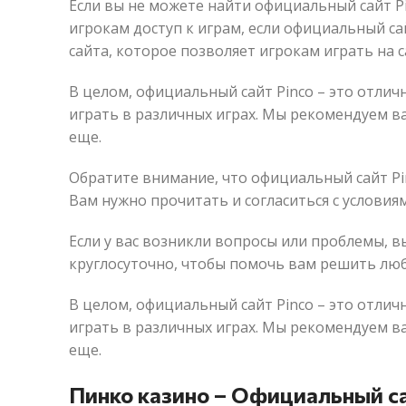
Если вы не можете найти официальный сайт P
игрокам доступ к играм, если официальный са
сайта, которое позволяет игрокам играть на с
В целом, официальный сайт Pinco – это отли
играть в различных играх. Мы рекомендуем ва
еще.
Обратите внимание, что официальный сайт Pi
Вам нужно прочитать и согласиться с условия
Если у вас возникли вопросы или проблемы, в
круглосуточно, чтобы помочь вам решить лю
В целом, официальный сайт Pinco – это отли
играть в различных играх. Мы рекомендуем ва
еще.
Пинко казино – Официальный са