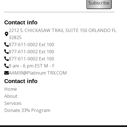
Contact info
2212 S. CHICKASAW TRAIL SUITE 150 ORLANDO FL
32825
877-611-0002 Ext 100
877-611-0002 Ext 100
877-611-0002 Ext 100
9 am - 6 pm EST M - F
AAMIR@Platinum TRX.COM
Contact info
Home
About
Services
Donate 33% Program