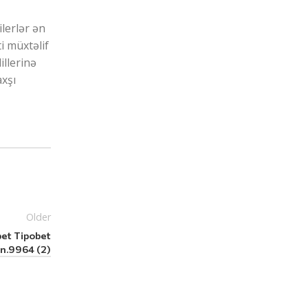
lerlər ən
 müxtəlif
illerinə
axşı
Older
bet Tipobet
en.9964 (2)