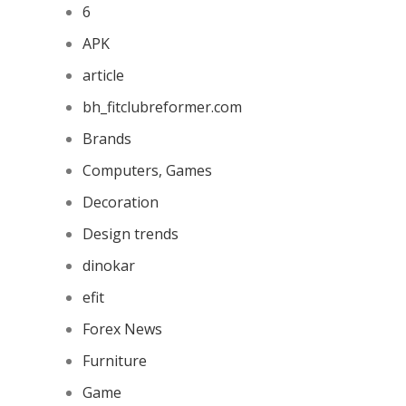
6
APK
article
bh_fitclubreformer.com
Brands
Computers, Games
Decoration
Design trends
dinokar
efit
Forex News
Furniture
Game