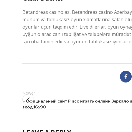
Betandreas casino az, Betandreas casino Azerbayc
mühüm və təhlükəsiz oyun xidmətlərinə səlah ol
oyunlar üçün təqdim edir. Live dilerlər, oyun oyna
uyğun olaraq canlı təbliğat və tələbələrə müraciə
təcrübə təmin edir və oyunun təhlükəsizliyini artır
Newer
– Официальный сайт Pinco играть онлайн Зеркало 
вход.16590