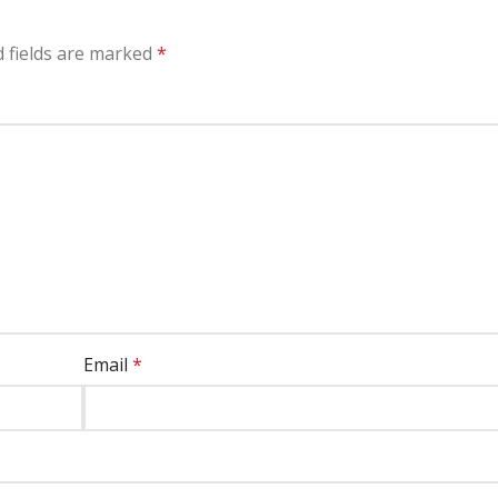
 fields are marked
*
Email
*