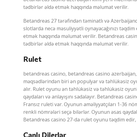
tədbirlər əldə etmək haqqında məlumat verilir.
Betandreas 27 tərəfindən təminatlı və Azerbaija
slotlarda necə məsuliyyətli oynayacağınızı təqdim
etmək haqqında məlumat verilir. Betandreas casin
tədbirlər əldə etmək haqqında məlumat verilir.
Rulet
betandreas casino, betandreas casino azerbaijan
məqsədlərindən biri ən populyar və təhlükəsiz oyu
alır. Rulet oyunu ən təhlükəsiz və təhlükəsiz oyun
qaydaları və anlayışını sadalayır. Betandreas cas
Fransız ruleti var. Oyunun aməliyyatçıları 1-36 nöm
renkli nömrələri seçə bilərlər. Oyunun əsas qaydalar
Betandreas casino 27-da rulet oyunu təqdim edir, 
Canlı Dilerlər