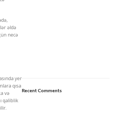
ədə,
lər əldə
çün necə
asında yer
nlara qısa
Recent Comments
ka və
 qaliblik
lir.