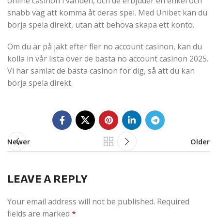
online casinon i världen, och de erbjuder en enkel och
snabb väg att komma åt deras spel. Med Unibet kan du
börja spela direkt, utan att behöva skapa ett konto.
Om du är på jakt efter fler no account casinon, kan du
kolla in vår lista över de bästa no account casinon 2025.
Vi har samlat de bästa casinon för dig, så att du kan
börja spela direkt.
Newer
Older
LEAVE A REPLY
Your email address will not be published.
Required
fields are marked
*