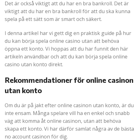
Det är också viktigt att du har en bra bankroll. Det är
viktigt att du har en bra bankroll för att du ska kunna
spela på ett sätt som är smart och säkert.
I denna artikel har vi gett dig en praktisk guide på hur
du kan börja spela online casino utan att behöva
öppna ett konto. Vi hoppas att du har funnit den här
artikeln användbar och att du kan börja spela online
casino utan konto direkt.
Rekommendationer för online casinon
utan konto
Om du är på jakt efter online casinon utan konto, är du
inte ensam. Många spelare vill ha en enkel och snabb
väg att komma åt online casinon, utan att behöva
skapa ett konto. Vi har därför samlat några av de bästa
no account casinon för dig.