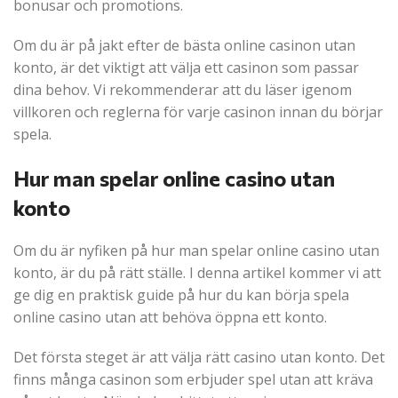
bonusar och promotions.
Om du är på jakt efter de bästa online casinon utan
konto, är det viktigt att välja ett casinon som passar
dina behov. Vi rekommenderar att du läser igenom
villkoren och reglerna för varje casinon innan du börjar
spela.
Hur man spelar online casino utan
konto
Om du är nyfiken på hur man spelar online casino utan
konto, är du på rätt ställe. I denna artikel kommer vi att
ge dig en praktisk guide på hur du kan börja spela
online casino utan att behöva öppna ett konto.
Det första steget är att välja rätt casino utan konto. Det
finns många casinon som erbjuder spel utan att kräva