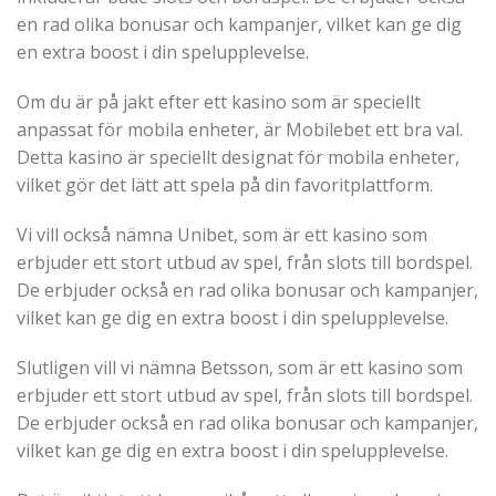
en rad olika bonusar och kampanjer, vilket kan ge dig
en extra boost i din spelupplevelse.
Om du är på jakt efter ett kasino som är speciellt
anpassat för mobila enheter, är Mobilebet ett bra val.
Detta kasino är speciellt designat för mobila enheter,
vilket gör det lätt att spela på din favoritplattform.
Vi vill också nämna Unibet, som är ett kasino som
erbjuder ett stort utbud av spel, från slots till bordspel.
De erbjuder också en rad olika bonusar och kampanjer,
vilket kan ge dig en extra boost i din spelupplevelse.
Slutligen vill vi nämna Betsson, som är ett kasino som
erbjuder ett stort utbud av spel, från slots till bordspel.
De erbjuder också en rad olika bonusar och kampanjer,
vilket kan ge dig en extra boost i din spelupplevelse.