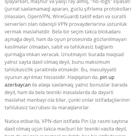
işləyərkən, məşhur və yaxşı rəy almış, “no-logs” siyasəti
(jurnal saxlamamaq) aparan, güclü şifrləmə protokolları
(məsələn, OpenVPN, WireGuard) təklif edən və sürətli
serverləri olan ödənişli VPN provayderlərinə üstünlük
vermək məsləhətdir. Belə bir seçim təkcə blokadanı
aşmağa deyil, həm də oyun prosesində gözlənilməyən
kəsilmələr olmadan, sabit və təhlükəsiz bağlantı
qurmağa imkan verəcək. Unutmayın: burada məqsəd
yalnız sayta daxil olmaq deyil, bunu maksimum
təhlükəsizlik şəraitində etməkdir. Bu, məsuliyyətli
oyunun ayrılmaz hissəsidir. Həqiqətən də,
pin up
azerbaycan
ilə əlaqə saxlamaq, yalnız bonuslar barədə
deyil, həm də belə texniki məsələlərdə də dəyərli
məsləhət mənbəyi ola bilər, çünki onlar istifadəçilərinin
təhlükəsiz təcrübəsi ilə maraqlanırlar.
Nəticə etibarilə, VPN-dən istifadə Pin Up rəsmi saytına
daxil olmaq üçün təkcə məcburi bir texniki vasitə deyil,