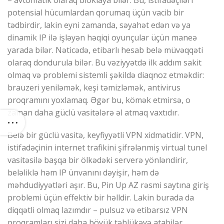
– avtomatik olaraq bloklaya bilər. Bu, istifadəçiləri
potensial hücumlardan qorumaq üçün vacib bir
tədbirdir, lakin eyni zamanda, səyahət edən və ya
dinamik IP ilə işləyən həqiqi oyunçular üçün maneə
yarada bilər. Nəticədə, etibarlı hesab belə müvəqqəti
olaraq dondurula bilər. Bu vəziyyətdə ilk addım sakit
olmaq və problemi sistemli şəkildə diaqnoz etməkdir:
brauzeri yeniləmək, keşi təmizləmək, antivirus
proqramını yoxlamaq. Əgər bu, kömək etmirsə, o
zaman daha güclü vasitələrə əl atmaq vaxtıdır.
Belə bir güclü vasitə, keyfiyyətli VPN xidmətidir. VPN,
istifadəçinin internet trafikini şifrələnmiş virtual tunel
vasitəsilə başqa bir ölkədəki serverə yönləndirir,
beləliklə həm IP ünvanını dəyişir, həm də
məhdudiyyətləri aşır. Bu, Pin Up AZ rəsmi saytına giriş
problemi üçün effektiv bir həlldir. Lakin burada da
diqqətli olmaq lazımdır – pulsuz və etibarsız VPN
proqramları sizi daha böyük təhlükəyə atabilər,