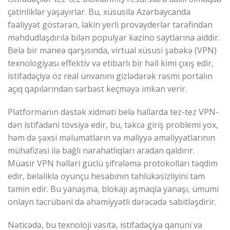
çətinliklər yaşayırlar. Bu, xüsusilə Azərbaycanda
fəaliyyət göstərən, lakin yerli provayderlər tərəfindən
məhdudlaşdırıla bilən populyar kazino saytlarına aiddir.
Belə bir maneə qarşısında, virtual xüsusi şəbəkə (VPN)
texnologiyası effektiv və etibarlı bir həll kimi çıxış edir,
istifadəçiyə öz real ünvanını gizlədərək rəsmi portalın
açıq qapılarından sərbəst keçməyə imkan verir.
Platformanın dəstək xidməti belə hallarda tez-tez VPN-
dən istifadəni tövsiyə edir, bu, təkcə giriş problemi yox,
həm də şəxsi məlumatların və maliyyə əməliyyatlarının
mühafizəsi ilə bağlı narahatlıqları aradan qaldırır.
Müasir VPN həlləri güclü şifrələmə protokolları təqdim
edir, beləliklə oyunçu hesabının təhlükəsizliyini tam
təmin edir. Bu yanaşma, blokajı aşmaqla yanaşı, ümumi
onlayn təcrübəni də əhəmiyyətli dərəcədə sabitləşdirir.
Nəticədə, bu texnoloji vasitə, istifadəçiyə qanuni və