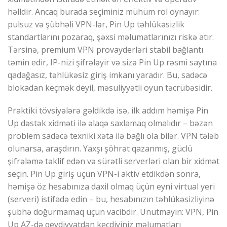
həlldir. Ancaq burada seçiminiz mühüm rol oynayır:
pulsuz və şübhəli VPN-lər, Pin Up təhlükəsizlik
standartlarını pozaraq, şəxsi məlumatlarınızı riskə atır.
Tərsinə, premium VPN provayderləri stabil bağlantı
təmin edir, IP-nizi şifrələyir və sizə Pin Up rəsmi saytına
qadağasız, təhlükəsiz giriş imkanı yaradır. Bu, sadəcə
blokadan keçmək deyil, məsuliyyətli oyun təcrübəsidir.
Praktiki tövsiyələrə gəldikdə isə, ilk addım həmişə Pin
Up dəstək xidməti ilə əlaqə saxlamaq olmalıdır – bəzən
problem sadəcə texniki xəta ilə bağlı ola bilər. VPN tələb
olunarsa, araşdırın. Yaxşı şöhrət qazanmış, güclü
şifrələmə təklif edən və sürətli serverləri olan bir xidmət
seçin. Pin Up giriş üçün VPN-i aktiv etdikdən sonra,
həmişə öz hesabınıza daxil olmaq üçün eyni virtual yeri
(serveri) istifadə edin – bu, hesabınızın təhlükəsizliyinə
şübhə doğurmamaq üçün vacibdir. Unutmayın: VPN, Pin
Up AZ-də qeydiyyatdan keçdiyiniz məlumatları