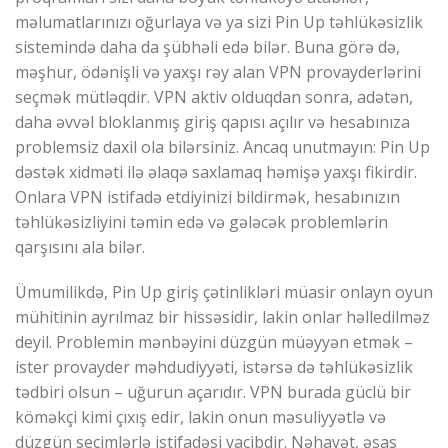
məlumatlarınızı oğurlaya və ya sizi Pin Up təhlükəsizlik
sistemində daha da şübhəli edə bilər. Buna görə də,
məşhur, ödənişli və yaxşı rəy alan VPN provayderlərini
seçmək mütləqdir. VPN aktiv olduqdan sonra, adətən,
daha əvvəl bloklanmış giriş qapısı açılır və hesabınıza
problemsiz daxil ola bilərsiniz. Ancaq unutmayın: Pin Up
dəstək xidməti ilə əlaqə saxlamaq həmişə yaxşı fikirdir.
Onlara VPN istifadə etdiyinizi bildirmək, hesabınızın
təhlükəsizliyini təmin edə və gələcək problemlərin
qarşısını ala bilər.
Ümumilikdə, Pin Up giriş çətinlikləri müasir onlayn oyun
mühitinin ayrılmaz bir hissəsidir, lakin onlar həlledilməz
deyil. Problemin mənbəyini düzgün müəyyən etmək –
ister provayder məhdudiyyəti, istərsə də təhlükəsizlik
tədbiri olsun – uğurun açarıdır. VPN burada güclü bir
köməkçi kimi çıxış edir, lakin onun məsuliyyətlə və
düzgün seçimlərlə istifadəsi vacibdir. Nəhayət, əsas