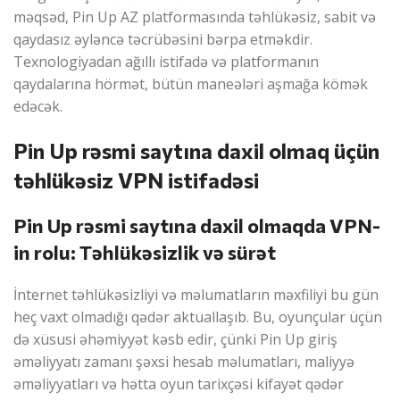
məqsəd, Pin Up AZ platformasında təhlükəsiz, sabit və
qaydasız əyləncə təcrübəsini bərpa etməkdir.
Texnologiyadan ağıllı istifadə və platformanın
qaydalarına hörmət, bütün maneələri aşmağa kömək
edəcək.
Pin Up rəsmi saytına daxil olmaq üçün
təhlükəsiz VPN istifadəsi
Pin Up rəsmi saytına daxil olmaqda VPN-
in rolu: Təhlükəsizlik və sürət
İnternet təhlükəsizliyi və məlumatların məxfiliyi bu gün
heç vaxt olmadığı qədər aktuallaşıb. Bu, oyunçular üçün
də xüsusi əhəmiyyət kəsb edir, çünki Pin Up giriş
əməliyyatı zamanı şəxsi hesab məlumatları, maliyyə
əməliyyatları və hətta oyun tarixçəsi kifayət qədər