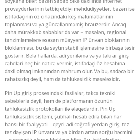
söykənə bilər: bəzən səbəb ölkə daxilində internet
provayderlərinin tətbiq etdiyi məhdudiyyətlər, bəzən isə
istifadəçinin öz cihazındakı keş məlumatlarının
toplanması və ya güncəllənməmiş brauzerdir. Ancaq
daha mürəkkəb səbəblər də var – məsələn, regional
tənzimləmələrə əsasən müəyyən IP ünvan bloklarının
bloklanması, bu da saytın stabil işləməsinə birbaşa təsir
göstərir. Belə hallarda, adi yeniləmə və ya təkrar giriş
cəhdləri heç bir nəticə vermir, istifadəçi öz hesabına
daxil olmaq imkanından məhrum olur. Və bu, sadəcə bir
rahatsızlıq deyil, həm də təhlükəsizlik məsələsidir.
Pin Up giriş prosesindəki fasilələr, təkcə texniki
səbəblərlə deyil, həm də platformanın özünün
təhlükəsizlik protokolları ilə əlaqədardır. Pin Up
təhlükəsizlik sistemi, şübhəli hesab edilə bilən hər
hansı bir fəaliyyəti – qeyri-adi coğrafi yerdən giriş, tez-
tez dəyişən IP ünvanı və ya birdən artan sorğu həcmini