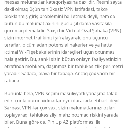
həssas məlumatlar kateqoriyasına daxildir. Rəsmi sayta
daxil olmaq üçün təhlükəsiz VPN istifadəsi, təkcə
bloklanmış giriş problemini həll etmək deyil, həm də
bütün bu məlumat axınını güclü şifrləmə vasitəsilə
qorumaq deməkdir. Yaxşı bir Virtual Özəl Şəbəkə (VPN)
sizin internet trafikinizi şifrələyərək, onu üçüncü
tərəflər, o cümlədən potensial hakerlər və ya hətta
ictimai Wi-Fi şəbəkələrinin idarəçiləri üçün oxunmaz
hala gətirir. Bu, sanki sizin bütün onlayn fəaliyyətinizin
ətrafında möhkəm, daşınmaz bir təhlükəsizlik perimetri
yaradır. Sadəcə, əlavə bir təbəqə. Ancaq çox vacib bir
təbəqə.
Bununla belə, VPN seçimi məsuliyyətli yanaşma tələb
edir, çünki bütün xidmətlər eyni dərəcədə etibarlı deyil.
Sərbəst VPN-lər çox vaxt sizin məlumatlarınızı özləri
toplayaraq, təhlükəsizliyi məhz pozmaq riskini yarada
bilər. Buna görə də, Pin Up AZ platforması ilə