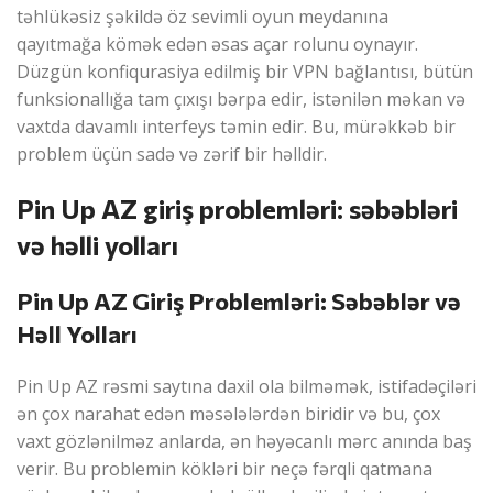
təhlükəsiz şəkildə öz sevimli oyun meydanına
qayıtmağa kömək edən əsas açar rolunu oynayır.
Düzgün konfiqurasiya edilmiş bir VPN bağlantısı, bütün
funksionallığa tam çıxışı bərpa edir, istənilən məkan və
vaxtda davamlı interfeys təmin edir. Bu, mürəkkəb bir
problem üçün sadə və zərif bir həlldir.
Pin Up AZ giriş problemləri: səbəbləri
və həlli yolları
Pin Up AZ Giriş Problemləri: Səbəblər və
Həll Yolları
Pin Up AZ rəsmi saytına daxil ola bilməmək, istifadəçiləri
ən çox narahat edən məsələlərdən biridir və bu, çox
vaxt gözlənilməz anlarda, ən həyəcanlı mərc anında baş
verir. Bu problemin kökləri bir neçə fərqli qatmana