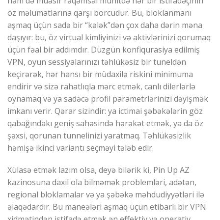
həm də müasir rəqəmsal mühitdə hər bir istifadəçinin
öz məlumatlarına qarşı borcudur. Bu, bloklanmanı
aşmaq üçün sadə bir “kələk”dən çox daha dərin məna
daşıyır: bu, öz virtual kimliyinizi və aktivlərinizi qorumaq
üçün fəal bir addımdır. Düzgün konfiqurasiya edilmiş
VPN, oyun sessiyalarınızı təhlükəsiz bir tuneldən
keçirərək, hər hansı bir müdaxilə riskini minimuma
endirir və sizə rahatlıqla mərc etmək, canlı dilerlərlə
oynamaq və ya sadəcə profil parametrlərinizi dəyişmək
imkanı verir. Qərar sizindir: ya ictimai şəbəkələrin göz
qabağındakı geniş sahəsində hərəkət etmək, ya da öz
şəxsi, qorunan tunnelinizi yaratmaq. Təhlükəsizlik
həmişə ikinci variantı seçməyi tələb edir.
Xülasə etmək lazım olsa, deyə bilərik ki, Pin Up AZ
kazinosuna daxil ola bilməmək problemləri, adətən,
regional bloklamalar və ya şəbəkə məhdudiyyətləri ilə
əlaqədardır. Bu maneələri aşmaq üçün etibarlı bir VPN
xidmətindən istifadə etmək ən effektiv və operativ