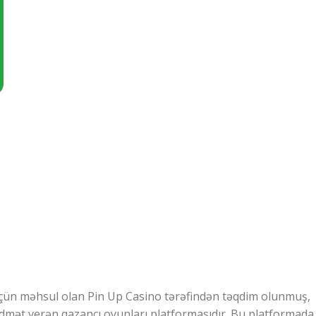
çün məhsul olan Pin Up Casino tərəfindən təqdim olunmuş,
xidmət verən qazancı oyunları platformasıdır. Bu platformada