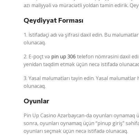
azı maliyyəli və müraciətli yoldan təmin edirik. Q
Qeydiyyat Forması
1. İstifadəçi adı və şifrəsi daxil edin. Bu məlumat
olunacaq.
2. E-poçt və
pin up 306
telefon nömrəsini daxil ed
yenidən təqdim etmək üçün necə istifadə olunacaq
3. Yasal məlumatları təyin edin. Yasal məlumatlar 
olunacaq.
Oyunlar
Pin Up Casino Azərbaycan-da oyunları oynamaq üç
sonra, oyunları oynamaq üçün “pinup giriş” səhif
oyunları seçmək üçün necə istifadə olunacaq.