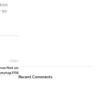
 kimi
r bir
Older
nos Not on
mstop.1116
Recent Comments