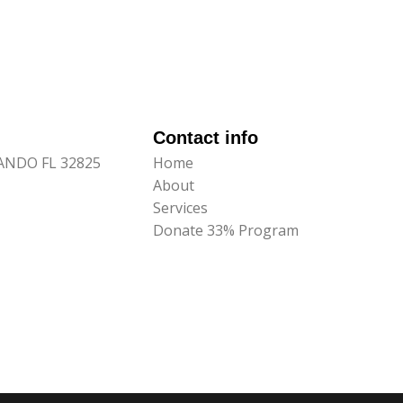
Contact info
LANDO FL 32825
Home
About
Services
Donate 33% Program