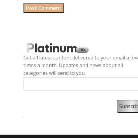
Get all latest content delivered to your email a fe
times a month. Updates and news about all
categories will send to you.