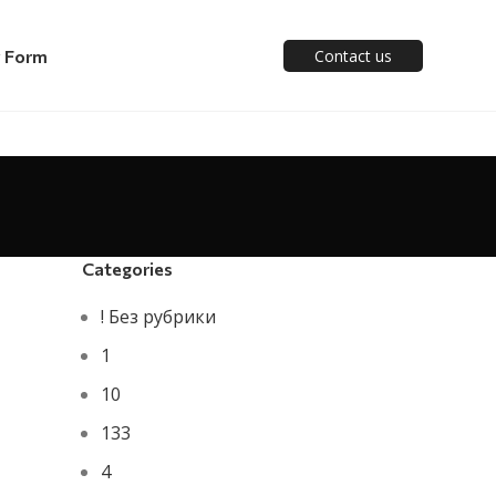
y Form
Contact us
Categories
! Без рубрики
1
10
133
4