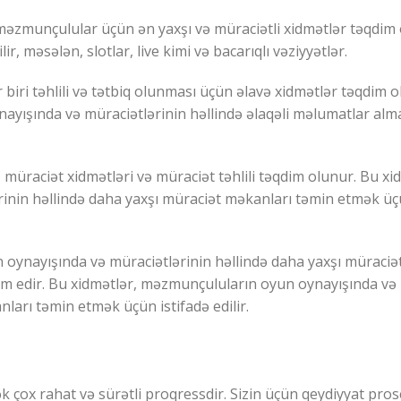
zmunçulular üçün ən yaxşı və müraciətli xidmətlər təqdim 
, məsələn, slotlar, live kimi və bacarıqlı vəziyyətlər.
iri təhlili və tətbiq olunması üçün əlavə xidmətlər təqdim o
yışında və müraciətlərinin həllində əlaqəli məlumatlar alm
üraciət xidmətləri və müraciət təhlili təqdim olunur. Bu xi
inin həllində daha yaxşı müraciət məkanları təmin etmək ü
oynayışında və müraciətlərinin həllində daha yaxşı müraciə
im edir. Bu xidmətlər, məzmunçuluların oyun oynayışında və
ları təmin etmək üçün istifadə edilir.
çox rahat və sürətli proqressdir. Sizin üçün qeydiyyat pros