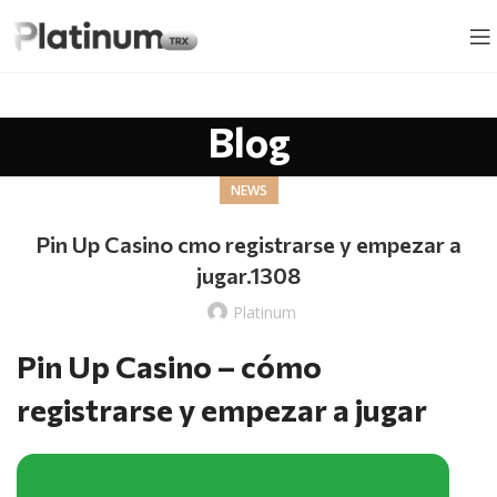
Blog
NEWS
Pin Up Casino cmo registrarse y empezar a
jugar.1308
Platinum
Pin Up Casino – cómo
registrarse y empezar a jugar