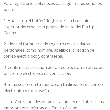
Para registrarte, solo necesitas seguir estos sencillos
pasos:
1. Haz clic en el botón “Regístrate” en la esquina
superior derecha de la página de inicio del Pin Up
Casino.
2. Llena el formulario de registro con tus datos
personales, como nombre, apellidos, dirección de
correo electrónico y contraseña.
3. Confirma tu dirección de correo electrónico al recibir
un correo electrónico de verificación.
4. Inicia sesión en tu cuenta con tu dirección de correo
electrónico y contraseña.
¡Listo! Ahora puedes empezar a jugar y disfrutar de las
emocionantes ofertas del Pin Up Casino.