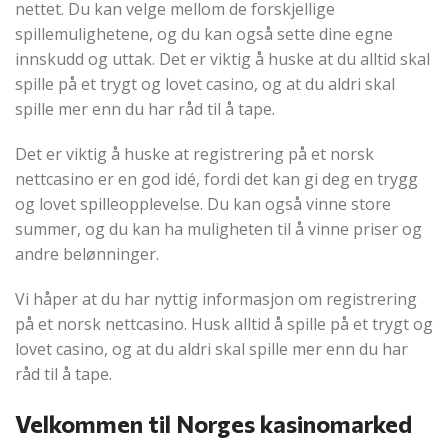
nettet. Du kan velge mellom de forskjellige
spillemulighetene, og du kan også sette dine egne
innskudd og uttak. Det er viktig å huske at du alltid skal
spille på et trygt og lovet casino, og at du aldri skal
spille mer enn du har råd til å tape.
Det er viktig å huske at registrering på et norsk
nettcasino er en god idé, fordi det kan gi deg en trygg
og lovet spilleopplevelse. Du kan også vinne store
summer, og du kan ha muligheten til å vinne priser og
andre belønninger.
Vi håper at du har nyttig informasjon om registrering
på et norsk nettcasino. Husk alltid å spille på et trygt og
lovet casino, og at du aldri skal spille mer enn du har
råd til å tape.
Velkommen til Norges kasinomarked