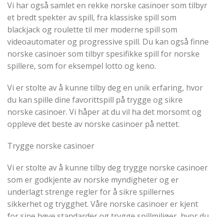
Vi har også samlet en rekke norske casinoer som tilbyr
et bredt spekter av spill, fra klassiske spill som
blackjack og roulette til mer moderne spill som
videoautomater og progressive spill. Du kan også finne
norske casinoer som tilbyr spesifikke spill for norske
spillere, som for eksempel lotto og keno.
Vi er stolte av å kunne tilby deg en unik erfaring, hvor
du kan spille dine favorittspill på trygge og sikre
norske casinoer. Vi håper at du vil ha det morsomt og
oppleve det beste av norske casinoer på nettet.
Trygge norske casinoer
Vi er stolte av å kunne tilby deg trygge norske casinoer
som er godkjente av norske myndigheter og er
underlagt strenge regler for å sikre spillernes
sikkerhet og trygghet. Våre norske casinoer er kjent
for sine høye standarder og trygge spillmiljøer, hvor du