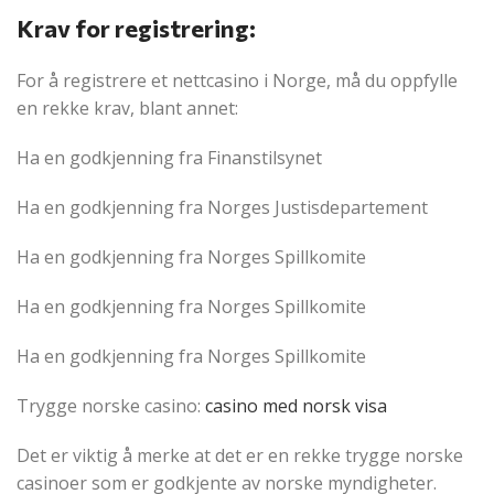
Krav for registrering:
For å registrere et nettcasino i Norge, må du oppfylle
en rekke krav, blant annet:
Ha en godkjenning fra Finanstilsynet
Ha en godkjenning fra Norges Justisdepartement
Ha en godkjenning fra Norges Spillkomite
Ha en godkjenning fra Norges Spillkomite
Ha en godkjenning fra Norges Spillkomite
Trygge norske casino:
casino med norsk visa
Det er viktig å merke at det er en rekke trygge norske
casinoer som er godkjente av norske myndigheter.