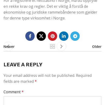
For å registrere et nettcasino i Norge, må du oppfylle
en rekke krav og regler. Det er viktig å forstå de
økonomiske og juridiske rammebåndene som gjelder
for denne type virksomhet i Norge.
Newer
Older
LEAVE A REPLY
Your email address will not be published.
Required
fields are marked
*
Comment
*