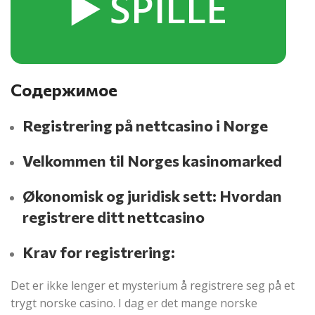
▶️ SPILLE
Содержимое
Registrering på nettcasino i Norge
Velkommen til Norges kasinomarked
Økonomisk og juridisk sett: Hvordan
registrere ditt nettcasino
Krav for registrering:
Det er ikke lenger et mysterium å registrere seg på et
trygt norske casino. I dag er det mange norske