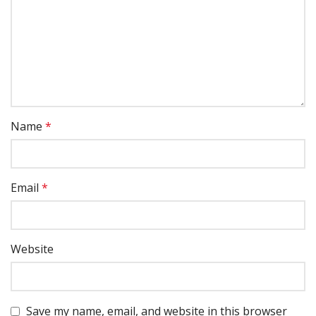
Name
*
Email
*
Website
Save my name, email, and website in this browser