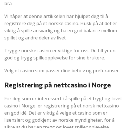
bra.
Vi håper at denne artikkelen har hjulpet deg til å
registrere deg på et norske casino. Husk på at det er
viktig å spille ansvarlig og ha en god balance mellom
spillet og andre deler av livet.
Trygge norske casino er viktige for oss. De tilbyr en
god og trygg spilleopplevelse for sine brukere.
Velg et casino som passer dine behov og preferanser.
Registrering på nettcasino i Norge
For deg som er interessert i å spille på et trygt og lovet
casino i Norge, er registrering på et norsk nettcasino
en god idé. Det er viktig å velge et casino som er
lisensiert og godkjent av norske myndigheter, for å
sikre at du har en trygg og lovet spilleopplevelse.