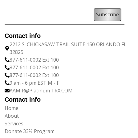
Contact info
2212 S. CHICKASAW TRAIL SUITE 150 ORLANDO FL
32825
877-611-0002 Ext 100
877-611-0002 Ext 100
877-611-0002 Ext 100
9 am - 6 pm EST M - F
AAMIR@Platinum TRX.COM
Contact info
Home
About
Services
Donate 33% Program