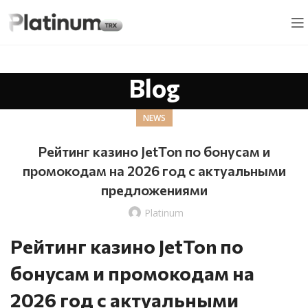
Blog
NEWS
Рейтинг казино JetTon по бонусам и
промокодам на 2026 год с актуальными
предложениями
Platinum
Рейтинг казино JetTon по
бонусам и промокодам на
2026 год с актуальными