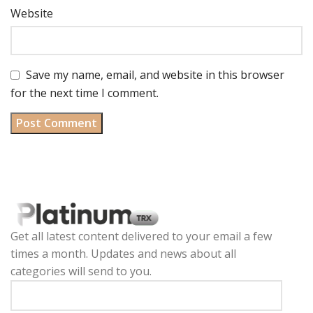
Website
Save my name, email, and website in this browser
for the next time I comment.
Get all latest content delivered to your email a few
times a month. Updates and news about all
categories will send to you.