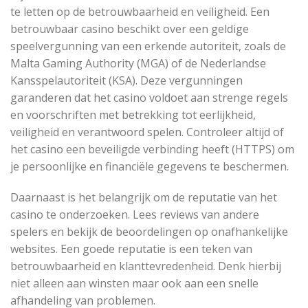
te letten op de betrouwbaarheid en veiligheid. Een
betrouwbaar casino beschikt over een geldige
speelvergunning van een erkende autoriteit, zoals de
Malta Gaming Authority (MGA) of de Nederlandse
Kansspelautoriteit (KSA). Deze vergunningen
garanderen dat het casino voldoet aan strenge regels
en voorschriften met betrekking tot eerlijkheid,
veiligheid en verantwoord spelen. Controleer altijd of
het casino een beveiligde verbinding heeft (HTTPS) om
je persoonlijke en financiële gegevens te beschermen.
Daarnaast is het belangrijk om de reputatie van het
casino te onderzoeken. Lees reviews van andere
spelers en bekijk de beoordelingen op onafhankelijke
websites. Een goede reputatie is een teken van
betrouwbaarheid en klanttevredenheid. Denk hierbij
niet alleen aan winsten maar ook aan een snelle
afhandeling van problemen.