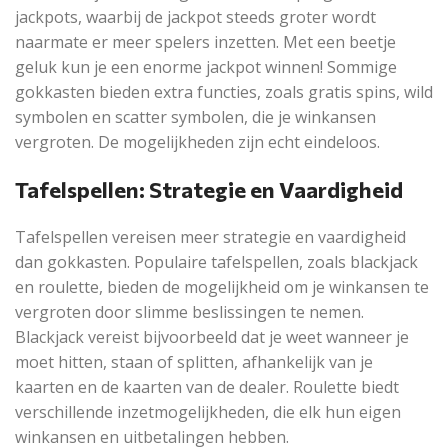
jackpots, waarbij de jackpot steeds groter wordt
naarmate er meer spelers inzetten. Met een beetje
geluk kun je een enorme jackpot winnen! Sommige
gokkasten bieden extra functies, zoals gratis spins, wild
symbolen en scatter symbolen, die je winkansen
vergroten. De mogelijkheden zijn echt eindeloos.
Tafelspellen: Strategie en Vaardigheid
Tafelspellen vereisen meer strategie en vaardigheid
dan gokkasten. Populaire tafelspellen, zoals blackjack
en roulette, bieden de mogelijkheid om je winkansen te
vergroten door slimme beslissingen te nemen.
Blackjack vereist bijvoorbeeld dat je weet wanneer je
moet hitten, staan of splitten, afhankelijk van je
kaarten en de kaarten van de dealer. Roulette biedt
verschillende inzetmogelijkheden, die elk hun eigen
winkansen en uitbetalingen hebben.