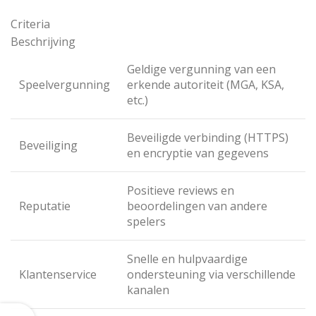
Criteria
Beschrijving
Geldige vergunning van een
Speelvergunning
erkende autoriteit (MGA, KSA,
etc.)
Beveiligde verbinding (HTTPS)
Beveiliging
en encryptie van gegevens
Positieve reviews en
Reputatie
beoordelingen van andere
spelers
Snelle en hulpvaardige
Klantenservice
ondersteuning via verschillende
kanalen