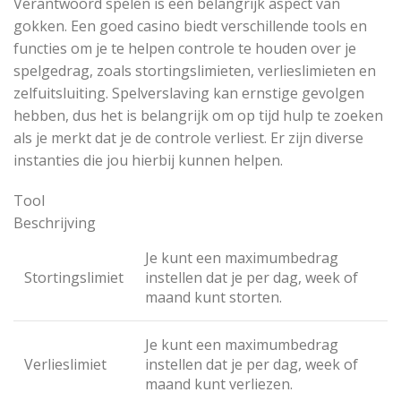
Verantwoord spelen is een belangrijk aspect van
gokken. Een goed casino biedt verschillende tools en
functies om je te helpen controle te houden over je
spelgedrag, zoals stortingslimieten, verlieslimieten en
zelfuitsluiting. Spelverslaving kan ernstige gevolgen
hebben, dus het is belangrijk om op tijd hulp te zoeken
als je merkt dat je de controle verliest. Er zijn diverse
instanties die jou hierbij kunnen helpen.
Tool
Beschrijving
Je kunt een maximumbedrag
Stortingslimiet
instellen dat je per dag, week of
maand kunt storten.
Je kunt een maximumbedrag
Verlieslimiet
instellen dat je per dag, week of
maand kunt verliezen.