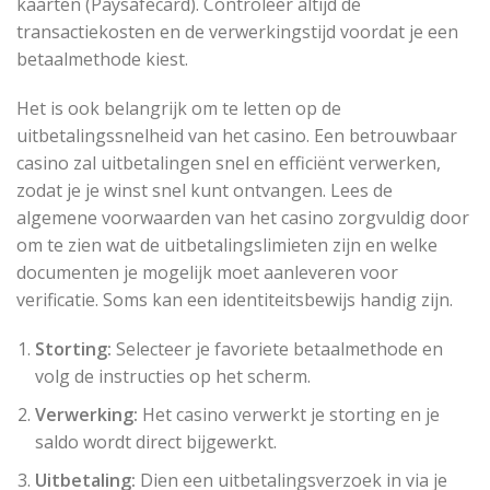
kaarten (Paysafecard). Controleer altijd de
transactiekosten en de verwerkingstijd voordat je een
betaalmethode kiest.
Het is ook belangrijk om te letten op de
uitbetalingssnelheid van het casino. Een betrouwbaar
casino zal uitbetalingen snel en efficiënt verwerken,
zodat je je winst snel kunt ontvangen. Lees de
algemene voorwaarden van het casino zorgvuldig door
om te zien wat de uitbetalingslimieten zijn en welke
documenten je mogelijk moet aanleveren voor
verificatie. Soms kan een identiteitsbewijs handig zijn.
Storting:
Selecteer je favoriete betaalmethode en
volg de instructies op het scherm.
Verwerking:
Het casino verwerkt je storting en je
saldo wordt direct bijgewerkt.
Uitbetaling:
Dien een uitbetalingsverzoek in via je