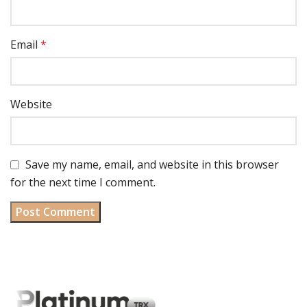
Email
*
Website
Save my name, email, and website in this browser
for the next time I comment.